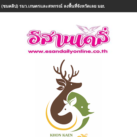
 (ชมคลิป) รมว.เกษตรและสหกรณ์ ลงพื้นที่จังหวัดเลย มอบ 5 ข้อสั่งการ ย