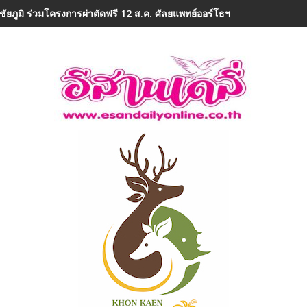
ชัยภูมิ ร่วมโครงการผ่าตัดฟรี 12 ส.ค. ศัลยแพทย์ออร์โธฯ อาสา ถวายเป็น