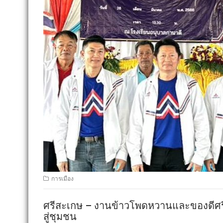
การเมือง
ศรีสะเกษ – งานข้าวโพดหวานและของดีศรีรั
สู่ชุมชน