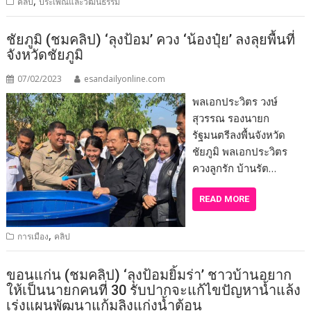
,
คลิป
ประเพณีและวัฒนธรรม
ชัยภูมิ (ชมคลิป) ‘ลุงป้อม’ ควง ‘น้องปุ๋ย’ ลงลุยพื้นที่
จังหวัดชัยภูมิ
07/02/2023
esandailyonline.com
พลเอกประวิตร วงษ์
สุวรรณ รองนายก
รัฐมนตรีลงพื้นจังหวัด
ชัยภูมิ พลเอกประวิตร
ควงลูกรัก บ้านรัต…
READ MORE
,
การเมือง
คลิป
ขอนแก่น (ชมคลิป) ‘ลุงป้อมยิ้มร่า’ ชาวบ้านอยาก
ให้เป็นนายกคนที่ 30 รับปากจะแก้ไขปัญหาน้ำแล้ง
เร่งแผนพัฒนาแก้มลิงแก่งน้ำต้อน