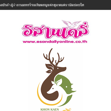
งบัวลำภู - งานมหกรรมเกษตรมูลค่าสูง พบความแปลกใหม่ในรอบ 32 ปีเมืองลุ่ม