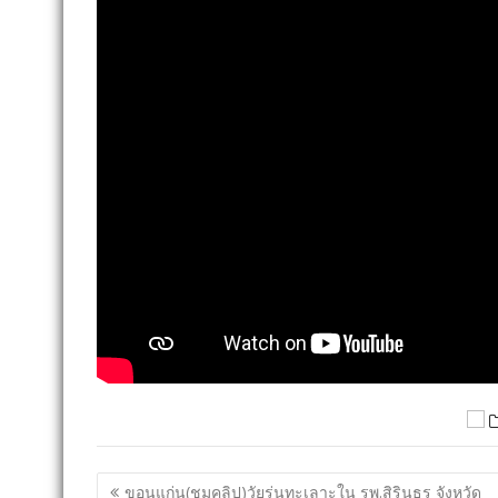
แนะแนว
ขอนแก่น(ชมคลิป)วัยรุ่นทะเลาะใน รพ.สิรินธร จังหวัด