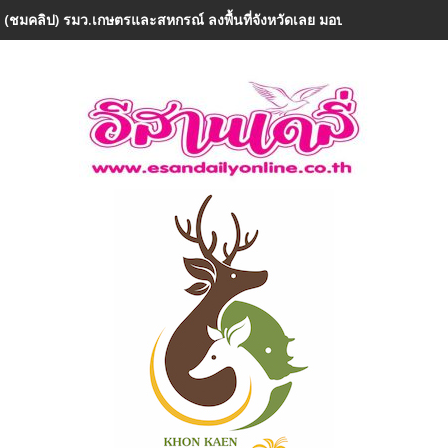
 (ชมคลิป) รมว.เกษตรและสหกรณ์ ลงพื้นที่จังหวัดเลย มอบ 5 ข้อสั่งการ ย