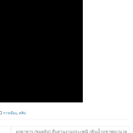
,
การเมือง
คลิป
มุกดาหาร (ชมคลิป) สืบสานงานประเพณี กฐินน้ำบูชาพญานาค