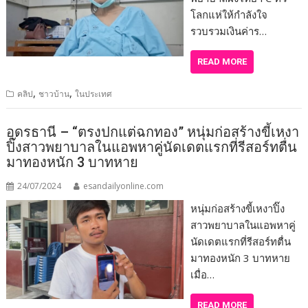
โลกแห่ให้กำลังใจ
รวบรวมเงินค่าร…
READ MORE
,
,
คลิป
ชาวบ้าน
ในประเทศ
อุดรธานี – “ตรงปกแต่ฉกทอง” หนุ่มก่อสร้างขี้เหงา
ปิ๊งสาวพยาบาลในแอพหาคู่นัดเดตแรกที่รีสอร์ทตื่น
มาทองหนัก 3 บาทหาย
24/07/2024
esandailyonline.com
หนุ่มก่อสร้างขี้เหงาปิ๊ง
สาวพยาบาลในแอพหาคู่
นัดเดตแรกที่รีสอร์ทตื่น
มาทองหนัก 3 บาทหาย
เมื่อ…
READ MORE