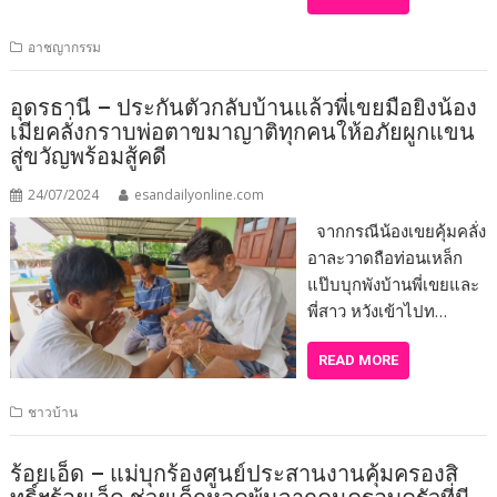
อาชญากรรม
อุดรธานี – ประกันตัวกลับบ้านแล้วพี่เขยมือยิงน้อง
เมียคลั่งกราบพ่อตาขมาญาติทุกคนให้อภัยผูกแขน
สู่ขวัญพร้อมสู้คดี
24/07/2024
esandailyonline.com
จากกรณีน้องเขยคุ้มคลั่ง
อาละวาดถือท่อนเหล็ก
แป๊บบุกพังบ้านพี่เขยและ
พี่สาว หวังเข้าไปท…
READ MORE
ชาวบ้าน
ร้อยเอ็ด – แม่บุกร้องศูนย์ประสานงานคุ้มครองสิ