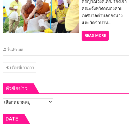
ศรีญาณวงศ์,ดร. รองเจ้า
คณะจังหวัดหนองคาย
เทศบาลตำบลกองนาง
และวัดจำปาท…
READ MORE
ในประเทศ
แนะแนว
เรื่องที่เก่ากว่า
เรื่อง
หัวข้อข่าว
หัวข้อ
ข่าว
DATE