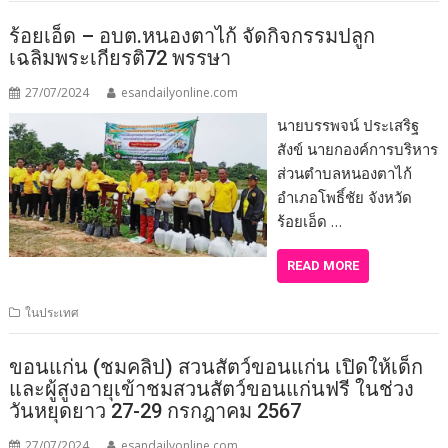
ร้อยเอ็ด – อบต.หนองตาไก้ จัดกิจกรรมปลูก
เฉลิมพระเกียรติ72 พรรษา
27/07/2024
esandailyonline.com
นายบรรพจน์ ประเสริฐ
สังข์ นายกองค์การบริหาร
ส่วนตำบลหนองตาไก้
อำเภอโพธิ์ชัย จังหวัด
ร้อยเอ็ด …
READ MORE
ในประเทศ
ขอนแก่น (ชมคลิป) สวนสัตว์ขอนแก่น เปิดให้เด็ก
และผู้สูงอายุเข้าชมสวนสัตว์ขอนแก่นฟรี ในช่วง
วันหยุดยาว 27-29 กรกฎาคม 2567
27/07/2024
esandailyonline.com