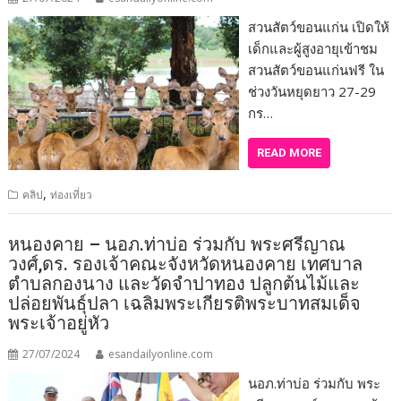
สวนสัตว์ขอนแก่น เปิดให้
เด็กและผู้สูงอายุเข้าชม
สวนสัตว์ขอนแก่นฟรี ใน
ช่วงวันหยุดยาว 27-29
กร…
READ MORE
,
คลิป
ท่องเที่ยว
หนองคาย – นอภ.ท่าบ่อ ร่วมกับ พระศรีญาณ
วงศ์,ดร. รองเจ้าคณะจังหวัดหนองคาย เทศบาล
ตำบลกองนาง และวัดจำปาทอง ปลูกต้นไม้และ
ปล่อยพันธุ์ปลา เฉลิมพระเกียรติพระบาทสมเด็จ
พระเจ้าอยู่หัว
27/07/2024
esandailyonline.com
นอภ.ท่าบ่อ ร่วมกับ พระ