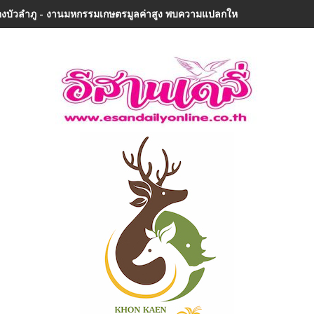
งบัวลำภู - งานมหกรรมเกษตรมูลค่าสูง พบความแปลกใหม่ในรอบ 32 ปีเมืองลุ่ม