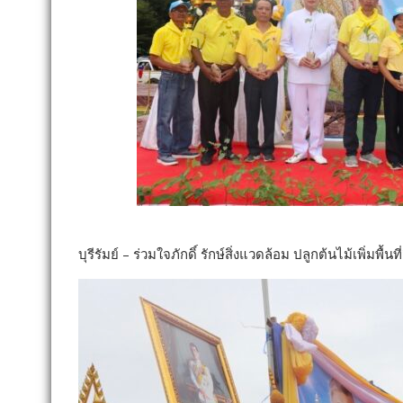
บุรีรัมย์ – ร่วมใจภักดิ์ รักษ์สิ่งแวดล้อม ปลูกต้นไม้เพิ่มพื