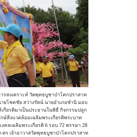
พื่อการสงเคราะห์ วัดพุทธบูชาป่าโคกปราสาท
ย์ นายโชคชัย สว่างรัตน์ นายอำเภอชำนิ มอบ
้เกียรติมาเป็นประธานในพิธี กิจกรรมปลูก
์ รักษ์สิ่งแวดล้อมเฉลิมพระเกียรติพระบาท
ามงคลเฉลิมพระเกียรติ 6 รอบ 72 พรรษา 28
ต ดร เจ้าอาวาสวัดพุทธบูชาป่าโคกปราสาท