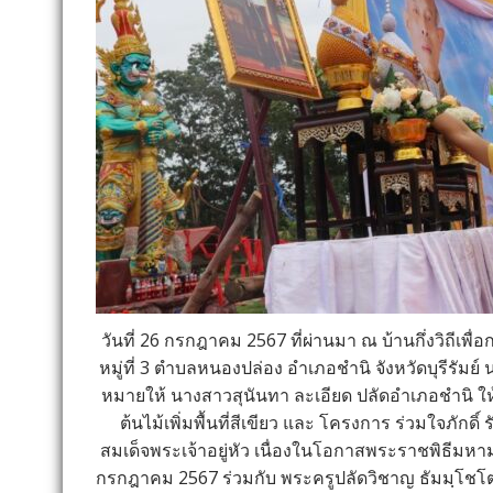
วันที่ 26 กรกฎาคม 2567 ที่ผ่านมา ณ บ้านกึ่งวิถีเ
หมู่ที่ 3 ตำบลหนองปล่อง อำเภอชำนิ จังหวัดบุรีรัม
หมายให้ นางสาวสุนันทา ละเอียด ปลัดอำเภอชำนิ ให
ต้นไม้เพิ่มพื้นที่สีเขียว และ โครงการ ร่วมใจภักดิ
สมเด็จพระเจ้าอยู่หัว เนื่องในโอกาสพระราชพิธีมห
กรกฎาคม 2567 ร่วมกับ พระครูปลัดวิชาญ ธัมมฺโชโ