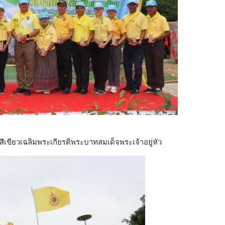
้นที่สีเขียวเฉลิมพระเกียรติพระบาทสมเด็จพระเจ้าอยู่หัว