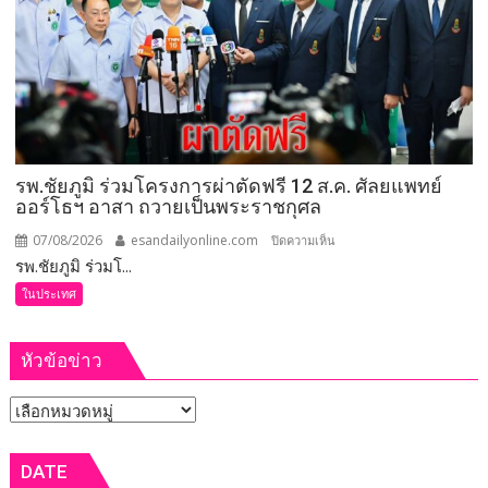
ที่
จังหวัด
เลย
มอบ
5
ข้อ
สั่ง
รพ.ชัยภูมิ ร่วมโครงการผ่าตัดฟรี 12 ส.ค. ศัลยแพทย์
การ
ออร์โธฯ อาสา ถวายเป็นพระราชกุศล
ยก
ระดับ
07/08/2026
esandailyonline.com
บน
ปิดความเห็น
คุณภาพ
รพ.ชัยภูมิ ร่วมโ...
รพ.ชัยภูมิ
ชีวิต
ร่วม
ในประเทศ
เกษตรกร
โครงการ
พร้อม
ผ่าตัด
เปิด
หัวข้อข่าว
ฟรี
งาน
12
เทศกาล
หัวข้อ
ส.ค.
กิน
ศัลย
ข่าว
เงาะ
แพทย์
DATE
เมือง
ออร์โธฯ