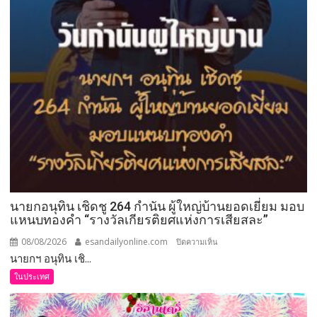
นายกอนุทิน เชิดชู 264 กำนัน ผู้ใหญ่บ้านยอดเยี่ยม มอบ
แหนบทองคำ “รางวัลเกียรติยศแห่งการเสียสละ”
08/08/2026
esandailyonline.com
บน
ปิดความเห็น
นายกฯ อนุทิน เชิ...
นายก
อนุทิน
ในประเทศ
เชิดชู
264