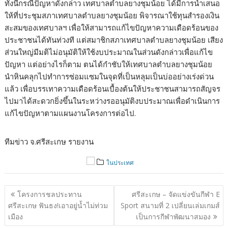
ทั้งนี้กรณีปัญหาดังกล่าว เทศบาลตำบลยางชุมน้อย ได้มีการนำเสนอ
ให้ที่ประชุมสภาเทศบาลตำบลยางชุมน้อย พิจารณาใช้ทุนสำรองเงิน
สะสมของเทศบาลฯ เพื่อให้สามารถแก้ไขปัญหาความเดือดร้อนของ
ประชาชนได้ทันท่วงที แต่สมาชิกสภาเทศบาลตำบลยางชุมน้อย เสียง
ส่วนใหญ่มีมติไม่อนุมัติให้ใช้งบประมาณในส่วนดังกล่าวเพื่อแก้ไข
ปัญหา แต่อย่างไรก็ตาม ตนได้กำชับให้เทศบาลตำบลยางชุมน้อย
นำหินคลุกไปทำการซ่อมแซมในจุดที่เป็นหลุมเป็นบ่ออย่างเร่งด่วน
แล้ว เพื่อบรรเทาความเดือดร้อนเบื้องต้นให้ประชาชนสามารถสัญจร
ไปมาได้สะดวกยิ่งขึ้นในระหว่างรออนุมัติงบประมาณเพื่อดำเนินการ
แก้ไขปัญหาตามแผนงานโครงการต่อไป.
ทีมข่าว จ.ศรีสะเกษ รายงาน
ในประเทศ
แนะแนว
โครงการชลประทาน
ศรีสะเกษ – จัดแข่งขันกีฬา E
เรื่อง
ศรีสะเกษ ฟันธง!เอาอยู่น้ำไม่ท่วม
Sport สนามที่ 2 เปลี่ยนเล่มเกมส์
เมือง
เป็นการกีฬาพัฒนาสมอง