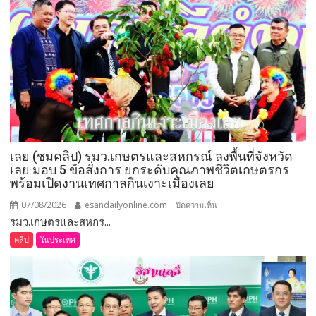
กำนัน
ผู้ใหญ่
บ้าน
ยอด
เยี่ยม
มอบ
แหนบ
ทองคำ
“รางวัล
เกียรติยศ
เลย (ชมคลิป) รมว.เกษตรและสหกรณ์ ลงพื้นที่จังหวัด
แห่ง
เลย มอบ 5 ข้อสั่งการ ยกระดับคุณภาพชีวิตเกษตรกร
การ
พร้อมเปิดงานเทศกาลกินเงาะเมืองเลย
เสีย
สละ”
07/08/2026
esandailyonline.com
บน
ปิดความเห็น
รมว.เกษตรและสหกร...
เลย
(ชม
คลิป
ในประเทศ
คลิป)
รมว.เกษตร
และ
สหกรณ์
ลงพื้น