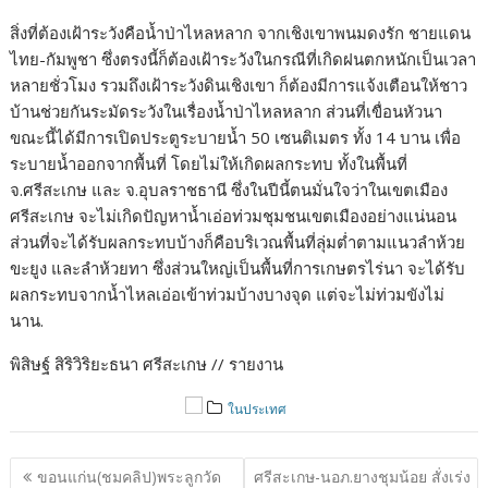
สิ่งที่ต้องเฝ้าระวังคือน้ำป่าไหลหลาก จากเชิงเขาพนมดงรัก ชายแดน
ไทย-กัมพูชา ซึ่งตรงนี้ก็ต้องเฝ้าระวังในกรณีที่เกิดฝนตกหนักเป็นเวลา
หลายชั่วโมง รวมถึงเฝ้าระวังดินเชิงเขา ก็ต้องมีการแจ้งเตือนให้ชาว
บ้านช่วยกันระมัดระวังในเรื่องน้ำป่าไหลหลาก ส่วนที่เขื่อนหัวนา
ขณะนี้ได้มีการเปิดประตูระบายน้ำ 50 เซนติเมตร ทั้ง 14 บาน เพื่อ
ระบายน้ำออกจากพื้นที่ โดยไม่ให้เกิดผลกระทบ ทั้งในพื้นที่
จ.ศรีสะเกษ และ จ.อุบลราชธานี ซึ่งในปีนี้ตนมั่นใจว่าในเขตเมือง
ศรีสะเกษ จะไม่เกิดปัญหาน้ำเอ่อท่วมชุมชนเขตเมืองอย่างแน่นอน
ส่วนที่จะได้รับผลกระทบบ้างก็คือบริเวณพื้นที่ลุ่มต่ำตามแนวลำห้วย
ขะยูง และลำห้วยทา ซึ่งส่วนใหญ่เป็นพื้นที่การเกษตรไร่นา จะได้รับ
ผลกระทบจากน้ำไหลเอ่อเข้าท่วมบ้างบางจุด แต่จะไม่ท่วมขังไม่
นาน.
พิสิษฐ์ สิริวิริยะธนา ศรีสะเกษ // รายงาน
ในประเทศ
แนะแนว
ขอนแก่น(ชมคลิป)พระลูกวัด
ศรีสะเกษ-นอภ.ยางชุมน้อย สั่งเร่ง