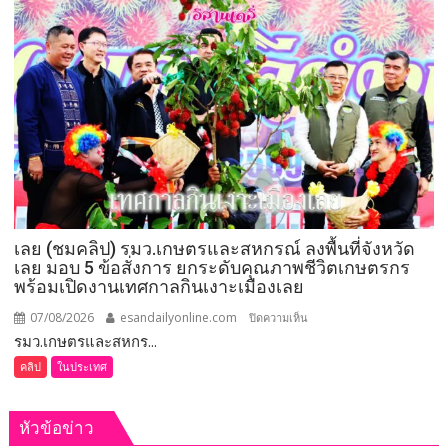
264
กำนัน
ผู้ใหญ่
บ้าน
ยอด
เยี่ยม
มอบ
แหนบ
ทองคำ
“รางวัล
เกียรติยศ
เลย (ชมคลิป) รมว.เกษตรและสหกรณ์ ลงพื้นที่จังหวัด
แห่ง
เลย มอบ 5 ข้อสั่งการ ยกระดับคุณภาพชีวิตเกษตรกร
การ
พร้อมเปิดงานเทศกาลกินเงาะเมืองเลย
เสีย
สละ”
07/08/2026
esandailyonline.com
บน
ปิดความเห็น
รมว.เกษตรและสหกร...
เลย
(ชม
คลิป
ในประเทศ
คลิป)
รมว.เกษตร
หัวข้อข่าว
และ