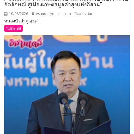
อัตลักษณ์ สู่เมืองเกษตรมูลค่าสูงแห่งอีสาน”
10/08/2026
esandailyonline.com
บน
ปิดความเห็น
หนองบัวลำภู สุรศ...
หนองบัว
ลำถู
ในประเทศ
–
แถลง
ข่าว
“มหกรรม
เกษตร
มูลค่า
สูง”
ชู
!!
นวัตกรรม
6
พา
วิล
เลี่ยม
12
ผลิตภัณฑ์