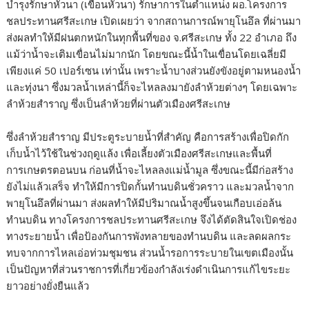
บำรุงรักษาหัวนา (เขื่อนหัวนา) รักษาการในตำแหน่ง ผอ.โครงการ
ชลประทานศรีสะเกษ เปิดเผยว่า จากสถานการณ์พายุโนอึล ที่ผ่านมา
ส่งผลทำให้มีฝนตกหนักในทุกพื้นที่ของ จ.ศรีสะเกษ ทั้ง 22 อำเภอ ถึง
แม้ว่าน้ำจะเติมเขื่อนไม่มากนัก โดยขณะนี้น้ำในเขื่อนโดยเฉลี่ยมี
เพียงแค่ 50 เปอร์เซน เท่านั้น เพราะน้ำบางส่วนยังขังอยู่ตามหนองน้ำ
และทุ่งนา ซึ่งมวลน้ำเหล่านี้ก็จะไหลลงมายังลำห้วยต่างๆ โดยเฉพาะ
ลำห้วยสำราญ ซึ่งเป็นลำห้วยที่ผ่านตัวเมืองศรีสะเกษ
ซึ่งลำห้วยสำราญ มีประตูระบายน้ำที่สำคัญ คือการสร้างเพื่อปิดกัก
เก็บน้ำไว้ใช้ในช่วงฤดูแล้ง เพื่อเลี้ยงตัวเมืองศรีสะเกษและพื้นที่
การเกษตรตอนบน ก่อนที่น้ำจะไหลลงแม่น้ำมูล ซึ่งขณะนี้มีก่อสร้าง
ยังไม่แล้วเสร็จ ทำให้มีการปิดกั้นทำนบดินชั่วคราว และมวลน้ำจาก
พายุโนอึลที่ผ่านมา ส่งผลทำให้มีปริมาณน้ำสูงขึ้นจนเกือบเอ่อล้น
ทำนบดิน ทางโครงการชลประทานศรีสะเกษ จึงได้ตัดสินใจเปิดช่อง
ทางระยายน้ำ เพื่อป้องกันการพังทลายของทำนบดิน และลดผลกระ
ทบจากการไหลเอ่อท่วมชุมชน ส่วนน้ำรอการระบายในเขตเมืองนั้น
เป็นปัญหาที่ส่วนราชการที่เกี่ยวข้องกำลังเร่งดำเนินการแก้ไขระยะ
ยาวอย่างยั่งยืนแล้ว