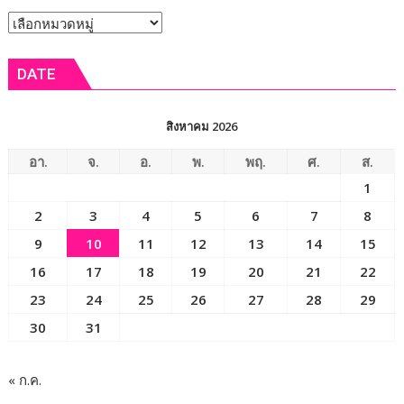
สหกรณ์
หัวข้อ
ลงพื้น
ที่
ข่าว
จังหวัด
DATE
เลย
มอบ
5
สิงหาคม 2026
ข้อ
สั่ง
อา.
จ.
อ.
พ.
พฤ.
ศ.
ส.
การ
1
ยก
2
3
4
5
6
7
8
ระดับ
คุณภาพ
9
10
11
12
13
14
15
ชีวิต
16
17
18
19
20
21
22
เกษตรกร
23
24
25
26
27
28
29
พร้อม
เปิด
30
31
งาน
เทศกาล
กิน
« ก.ค.
เงาะ