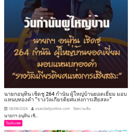
12
เรื่อง
ราว
12
อัต
ลักษณ์
สู่
เมือง
เกษตร
มูลค่า
สูง
แห่ง
อีสาน”
นายกอนุทิน เชิดชู 264 กำนัน ผู้ใหญ่บ้านยอดเยี่ยม มอบ
แหนบทองคำ “รางวัลเกียรติยศแห่งการเสียสละ”
08/08/2026
esandailyonline.com
บน
ปิดความเห็น
นายกฯ อนุทิน เชิ...
นายก
อนุทิน
ในประเทศ
เชิดชู