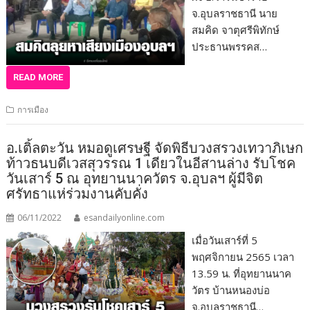
จ.อุบลราชธานี นาย
สมคิด จาตุศรีพิทักษ์
ประธานพรรคส…
READ MORE
การเมือง
อ.เติ้ลตะวัน หมอดูเศรษฐี จัดพิธีบวงสรวงเทวาภิเษก
ท้าวธนบดีเวสสุวรรณ 1 เดียวในอีสานล่าง รับโชค
วันเสาร์ 5 ณ อุทยานนาควัตร จ.อุบลฯ ผู้มีจิต
ศรัทธาแห่ร่วมงานคับคั่ง
06/11/2022
esandailyonline.com
เมื่อวันเสาร์ที่ 5
พฤศจิกายน 2565 เวลา
13.59 น. ที่อุทยานนาค
วัตร บ้านหนองบ่อ
จ.อุบลราชธานี…