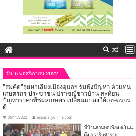
วัน:
6 พฤศจิกายน 2022
“สมคิด”ลุยหาเสียงเมืองอุบลฯ รับฟังปัญหา ตัวแทน
เกษตรกร ประชาชน ปราชญ์ชาวบ้าน สะท้อน
ปัญหาราคาพืชผลเกษตร เปลี่ยนแปลงให้เกษตรกร
ดี
06/11/2022
esandailyonline.com
ที่บ้านสวนพอเพียง ต.โนน
ผึ้ง อ.วารินชำราบ