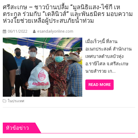
ศรีสะเกษ – ชาวบ้านปลื้ม “มูลนิธิแสง-ไซ้กี เห
ตระกูล ร่วมกับ “เดลินิวส์” และพันธมิตร มอบความ
ห่วงใยช่วยเหลือผู้ประสบภัยน้ำท่วม
06/11/2022
esandailyonline.com
เมื่อเร็วๆนี้ ที่ลาน
อเนกประสงค์ สำนักงาน
เทศบาลตำบลบัวหุ่ง
อ.ราษีไศล จ.ศรีสะเกษ
นายสำรวย เก…
READ MORE
ในประเทศ
หัวข้อข่าว