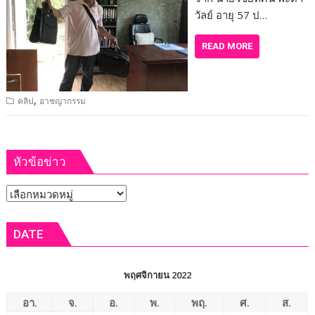
วัลย์ อายุ 57 ป…
READ MORE
,
คลิป
อาชญากรรม
หัวข้อข่าว
หัวข้อ
ข่าว
DATE
พฤศจิกายน 2022
อา.
จ.
อ.
พ.
พฤ.
ศ.
ส.