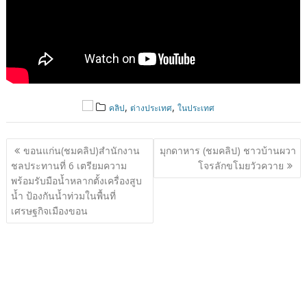
,
,
คลิป
ต่างประเทศ
ในประเทศ
แนะแนว
ขอนแก่น(ชมคลิป)สำนักงาน
มุกดาหาร (ชมคลิป) ชาวบ้านผวา
เรื่อง
ชลประทานที่ 6 เตรียมความ
โจรลักขโมยวัวควาย
พร้อมรับมือน้ำหลากตั้งเครื่องสูบ
น้ำ ป้องกันน้ำท่วมในพื้นที่
เศรษฐกิจเมืองขอน