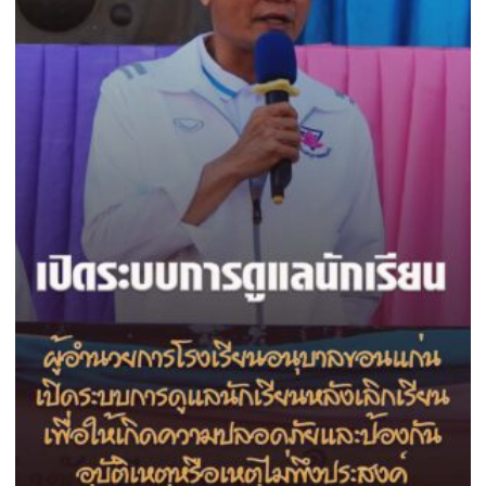
เลย
อาสา
ถวาย
เป็น
พระ
ราช
กุศล