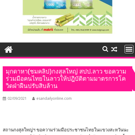
มุกดาหา(ชมคลิป)กงสุลใหญ่ สปป.ลาว ขอความ
ร่วมมือคนไทยในลาวให้ปฎิบัติตามมาตรการโค
วิดฝ่าฝืนปรับสิบล้าน
02/09/2021
esandailyonline.com
สถานกงสุลใหญ่ฯ ขอความร่วมมือประชาชนไทยในแขวงสะหวันนะ