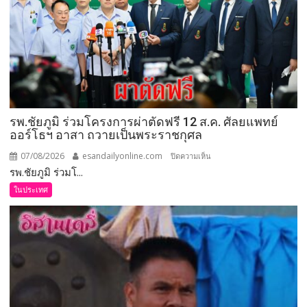
ลงพื้น
ที่
จังหวัด
เลย
มอบ
5
ข้อ
สั่ง
รพ.ชัยภูมิ ร่วมโครงการผ่าตัดฟรี 12 ส.ค. ศัลยแพทย์
การ
ออร์โธฯ อาสา ถวายเป็นพระราชกุศล
ยก
ระดับ
07/08/2026
esandailyonline.com
บน
ปิดความเห็น
คุณภาพ
รพ.ชัยภูมิ ร่วมโ...
รพ.ชัยภูมิ
ชีวิต
ร่วม
ในประเทศ
เกษตรกร
โครงการ
พร้อม
ผ่าตัด
เปิด
ฟรี
งาน
12
เทศกาล
ส.ค.
กิน
ศัลย
เงาะ
แพทย์
เมือง
ออร์โธฯ