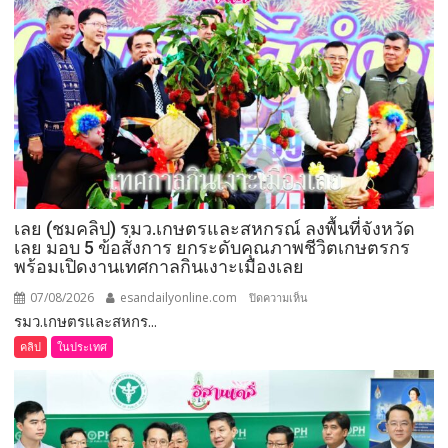
เลย (ชมคลิป) รมว.เกษตรและสหกรณ์ ลงพื้นที่จังหวัด
เลย มอบ 5 ข้อสั่งการ ยกระดับคุณภาพชีวิตเกษตรกร
พร้อมเปิดงานเทศกาลกินเงาะเมืองเลย
07/08/2026
esandailyonline.com
บน
ปิดความเห็น
รมว.เกษตรและสหกร...
เลย
(ชม
คลิป
ในประเทศ
คลิป)
รมว.เกษตร
และ
สหกรณ์