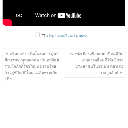
,
คลิป
ประเพณีและวัฒนธรรม
แนะแนว
ศรีสะเกษ- เปิดโครงการศูนย์
รองพ่อเมืองศรีสะเกษ เปิดคลินิก
เรื่อง
ศึกษาพระพุทธศาสนาวันอาทิตย์
เกษตรเคลื่อนที่ให้บริการ
รวมใจภักดิ์รักษ์วัฒนธรรมไทย
ประชาชนในชนบท ที่อำเภอ
ก้าวสู่ชีวิตวิถีใหม่ เฉลิมพระเกีย
เบญจลักษ์
รติฯ