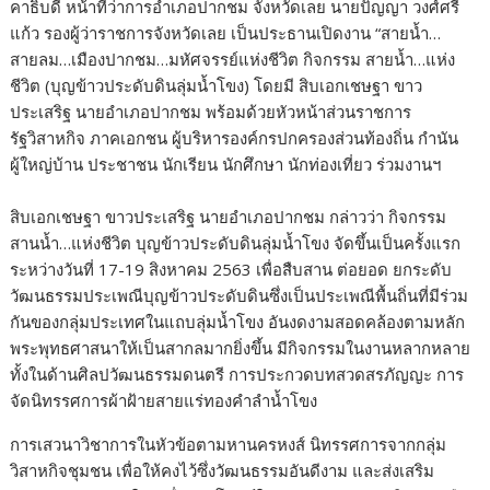
คาธิบดี หน้าที่ว่าการอำเภอปากชม จังหวัดเลย นายปัญญา วงศ์ศรี
แก้ว รองผู้ว่าราชการจังหวัดเลย เป็นประธานเปิดงาน “สายน้ำ…
สายลม…เมืองปากชม…มหัศจรรย์แห่งชีวิต กิจกรรม สายน้ำ…แห่ง
ชีวิต (บุญข้าวประดับดินลุ่มน้ำโขง) โดยมี สิบเอกเชษฐา ขาว
ประเสริฐ นายอำเภอปากชม พร้อมด้วยหัวหน้าส่วนราชการ
รัฐวิสาหกิจ ภาคเอกชน ผู้บริหารองค์กรปกครองส่วนท้องถิ่น กำนัน
ผู้ใหญ่บ้าน ประชาชน นักเรียน นักศึกษา นักท่องเที่ยว ร่วมงานฯ
สิบเอกเชษฐา ขาวประเสริฐ นายอำเภอปากชม กล่าวว่า กิจกรรม
สานน้ำ…แห่งชีวิต บุญข้าวประดับดินลุ่มน้ำโขง จัดขึ้นเป็นครั้งแรก
ระหว่างวันที่ 17-19 สิงหาคม 2563 เพื่อสืบสาน ต่อยอด ยกระดับ
วัฒนธรรมประเพณีบุญข้าวประดับดินซึ่งเป็นประเพณีพื้นถิ่นที่มีร่วม
กันของกลุ่มประเทศในแถบลุ่มน้ำโขง อันงดงามสอดคล้องตามหลัก
พระพุทธศาสนาให้เป็นสากลมากยิ่งขึ้น มีกิจกรรมในงานหลากหลาย
ทั้งในด้านศิลปวัฒนธรรมดนตรี การประกวดบทสวดสรภัญญะ การ
จัดนิทรรศการผ้าฝ้ายสายแร่ทองคำลำน้ำโขง
การเสวนาวิชาการในหัวข้อตามหานครหงส์ นิทรรศการจากกลุ่ม
วิสาหกิจชุมชน เพื่อให้คงไว้ซึ่งวัฒนธรรมอันดีงาม และส่งเสริม