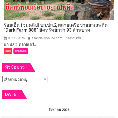
เลือก
ตั้ง
นายก
อบจ.ขอนแก่น
ร้อยเอ็ด (ชมคลิป) บก.ปส.2 ทลายเครือข่ายยาเสพติด
ใหม่
“Dark Farm 888” ยึดทรัพย์กว่า 93 ล้านบาท
กกต.
ระบุ
05/08/2026
esandailyonline.com
บน
ปิดความเห็น
ต้อง
บก.ปส.2 ทลายเครื...
ร้อยเอ็ด
จัดการ
(ชม
คลิป
ยาเสพติด
เลือก
คลิป)
ตั้ง
บก.ปส.2
ภายใน 60 วัน
หัวข้อข่าว
ทลาย
เครือ
หัวข้อ
ข่าย
ยา
ข่าว
เสพ
DATE
ติด
“Dark
Farm
สิงหาคม 2026
888”