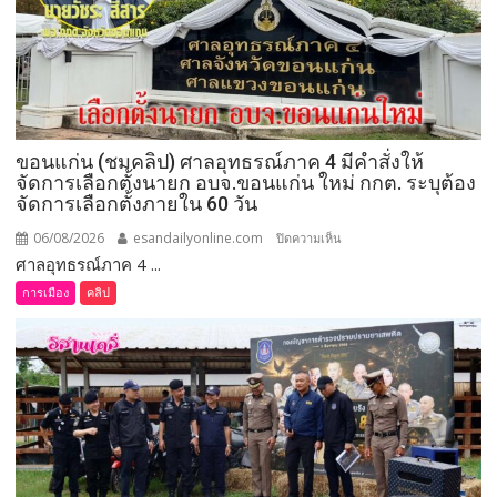
จังหวัด
เลย
มอบ
5
ข้อ
สั่ง
ขอนแก่น (ชมคลิป) ศาลอุทธรณ์ภาค 4 มีคำสั่งให้
การ
จัดการเลือกตั้งนายก อบจ.ขอนแก่น ใหม่ กกต. ระบุต้อง
ยก
จัดการเลือกตั้งภายใน 60 วัน
ระดับ
คุณภาพ
06/08/2026
esandailyonline.com
บน
ปิดความเห็น
ชีวิต
ศาลอุทธรณ์ภาค 4 ...
ขอนแก่น
เกษตรกร
(ชม
การเมือง
คลิป
พร้อม
คลิป)
เปิด
ศาล
งาน
อุทธรณ์
เทศกาล
ภาค 4 มี
กิน
คำ
เงาะ
สั่ง
เมือง
ให้
เลย
จัดการ