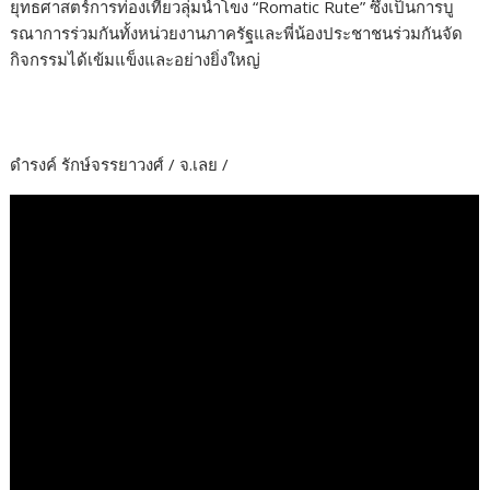
ยุทธศาสตร์การท่องเที่ยวลุ่มน้ำโขง “Romatic Rute” ซึ่งเป็นการบู
รณาการร่วมกันทั้งหน่วยงานภาครัฐและพี่น้องประชาชนร่วมกันจัด
กิจกรรมได้เข้มแข็งและอย่างยิ่งใหญ่
ดำรงค์ รักษ์จรรยาวงศ์ / จ.เลย /