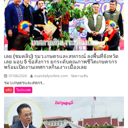
เลย (ชมคลิป) รมว.เกษตรและสหกรณ์ ลงพื้นที่จังหวัด
เลย มอบ 5 ข้อสั่งการ ยกระดับคุณภาพชีวิตเกษตรกร
พร้อมเปิดงานเทศกาลกินเงาะเมืองเลย
07/08/2026
esandailyonline.com
บน
ปิดความเห็น
รมว.เกษตรและสหกร...
เลย
(ชม
คลิป
ในประเทศ
คลิป)
รมว.เกษตร
และ
สหกรณ์
ลงพื้น
ที่