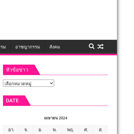
รรม
อาชญากรรม
สังคม
หัวข้อข่าว
หัวข้อ
ข่าว
DATE
เมษายน 2024
อา.
จ.
อ.
พ.
พฤ.
ศ.
ส.