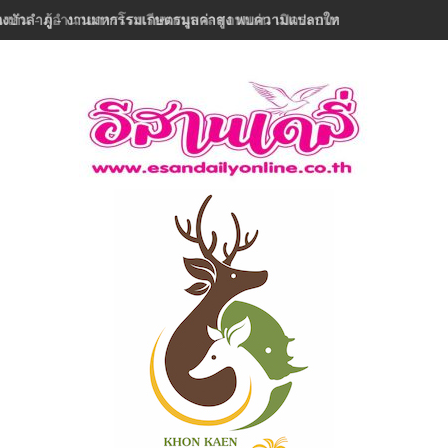
งบัวลำภู - งานมหกรรมเกษตรมูลค่าสูง พบความแปลกใหม่ในรอบ 32 ปีเมืองลุ่ม