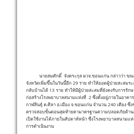
กักตัว 14 วันตามระเบียบอย่างเข้มงวด”
ผวจ.ขอนแก่น กล่าวต่ออีกว่า ได้สั่งการไปยังองค์กรปกค
คนกลุ่มเสี่ยง โดยสถานที่ดังกล่าวจะเป็นสถานที่กักกันต
ดูแลของกระทรวงสาธารณสุข โดยให้อำนาจเจ้าพนักงานท้อง
หรือเดินทางมาจากจังหวัดสีแดงได้เข้ารับการตรวจคัดกรองและ
ทำงานร่วมกับ สาธารณสุขอำเภอ ฝ่ายปกครอง และ อสม. รว
งวด เช่นเดียวกันกับประกาศปิดหมู่บ้านเสี่ยงหรือล็อคดาว
มาตรฐานความปลอดภัยด้านสาธารณสุขจากสถานที่เกิดขึ้นน