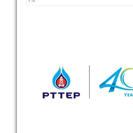
มหาดไทยเต
ผู้ใหญ่บ้าน
“ผู้นำท้องที่
ประชาชน พร
รางวัลเกีย
04/08/2026
บน
ปิดความเห็น
กระทรวงมหาด
มหาด
เตรียม
ในประเทศ
จัด
งาน
ขอนแก่น (ชมคลิป) สวนสัตว์
วัน
ขอนแก่น ต้อนรับสมาชิกใหม่ “ลูก
กำนัน
ยีราฟเพศเมีย” ความสำเร็จเพาะ
ผู้ใหญ่
ขยายพันธุ์สัตว์ป่า ชวนชมความ
บ้าน
น่ารักบนสกายวอล์ก
ประจำ
05/08/2026
esandailyonline.com