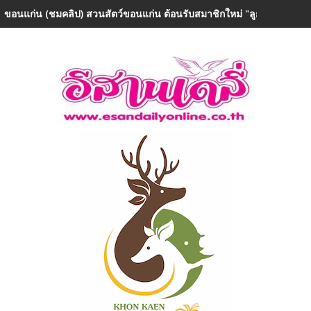
ขอนแก่น (ชมคลิป) สวนสัตว์ขอนแก่น ต้อนรับสมาชิกใหม่ "ลูกยีราฟเพศเม