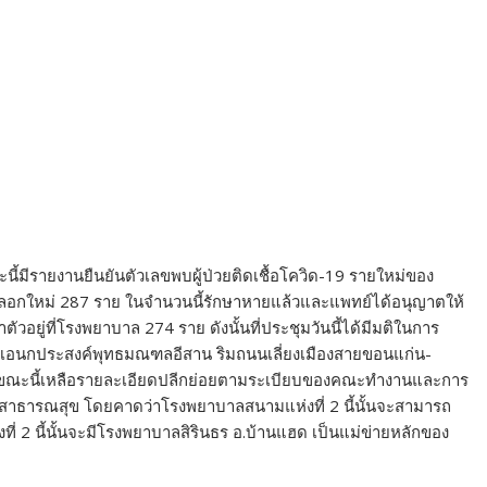
รองส่วนท้องถิ่นทุกแห่ง เร่งจัดทำสถานที่กักกันตัว 14 วัน สำหรับ
ัวส่วนกลาง ประจำตำบล ด้วยงบของท้องถิ่น ภายใต้การกำกับควบคุม
ถิ่นกำหนดและใช้อำนาจในการนำคนกลุ่มเสี่ยงที่สัมผัส ใกล้ชิด
กักตัว 14 วันในสถานที่ที่ท้องถิ่นจัดไว้ทันที ซึ่งท้องถิ่นจะต้อง
มทั้งตำรวจ ในการคุมเข้มตั้งแต่ต้นทางเพื่อการตรวจสอบอย่างเข้ม
น์ที่จังหวัดได้มอบอำนาจให้ทางอำเภอเป็นผู้พิจารณาปิดหมู่บ้านตาม
ี้อย่างเข้มงวดอีกด้วย.