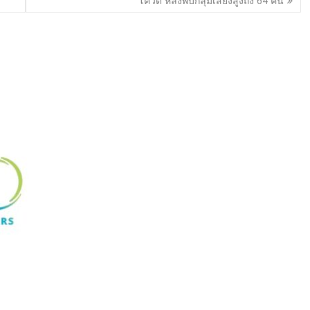
รียมจัดงานวันกำนัน
ศรีสะเกษ – รมช.คมนาคม ลงพื้น
 ประจำปี 2569 เชิดชู
ที่ตรวจติดตามความก้าวหน้า
” ผู้เสียสละเพื่อ
โครงข่ายคมนาคม เร่งพัฒนา
้อมยกย่องผู้ได้รับ
โครงสร้างพื้นฐาน ถนน-สะพาน-
รติยศ “แหนบทองคำ”
ระบบขนส่ง-โลจิสติกส์ ส่งเสริม
พื้นที่
esandailyonline.com
03/08/2026
esandailyonline.com
บน
ปิดความเห็น
ไทย โ...
ไทย
รมช.คมนาคม ลงพื้...
ศรีสะเกษ
–
ในประเทศ
รมช.คมนาคม
ลงพื้น
ที่
ตรวจ
ติดตาม
ความ
ก้าวหน้า