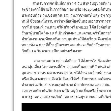
แนะแนว
ขอนแก่น-น้ำพอง พบผู้ติดเชื้อไวรัส COVID-19 ระลอก 3,
เรื่อง
ราย