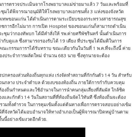
ในประเทศ
 5
ขอนแก่น(ชมคลิป) บ้านเวียงแก้ว อำเภอกระนวนตั้งจุดคัดกรอง
โควิด หลังพบกลุ่มเสี่ยงสูงถึง 64 คน