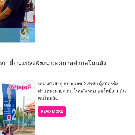
กาสเปลี่ยนแปลงพัฒนาเทศบาลตำบลโนนสัง
หนองบัวลำภู หมายเลข 2 สุรชัย ผู้สมัครชิง
ตำแหน่งนายก ทต.โนนสัง หน.กลุ่มโพธิ์สามต้น
ฅนโนนสัง…
READ MORE