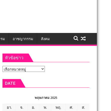
รรม
อาชญากรรม
สังคม
หัวข้อข่าว
หัวข้อ
ข่าว
DATE
พฤษภาคม 2025
อา.
จ.
อ.
พ.
พฤ.
ศ.
ส.