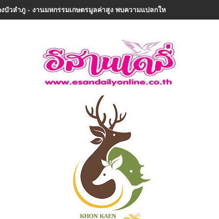
งบัวลำภู - งานมหกรรมเกษตรมูลค่าสูง พบความแปลกใหม่ในรอบ 32 ปีเมืองลุ่ม