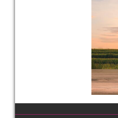
พร้อม
เปิด
งาน
เทศกาล
กิน
เงาะ
เมือง
เลย