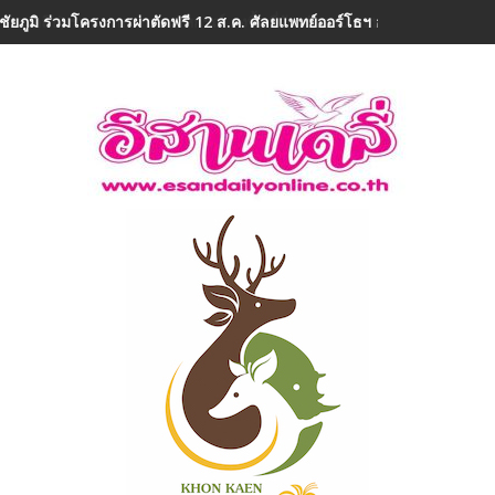
ชัยภูมิ ร่วมโครงการผ่าตัดฟรี 12 ส.ค. ศัลยแพทย์ออร์โธฯ อาสา ถวายเป็น