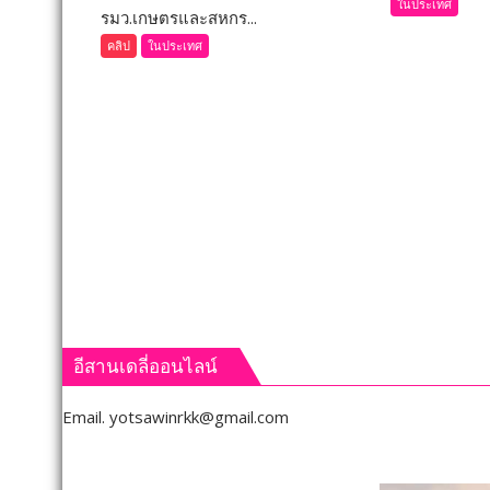
ในประเทศ
รมว.เกษตรและสหกร...
เลย
โครงก
(ชม
คลิป
ในประเทศ
ผ่าตัด
คลิป)
ฟรี
รมว.เกษตร
12
และ
ส.ค.
สหกรณ์
ศัลย
ลงพื้น
แพทย์
ที่
ออร์โ
จังหวัด
อาสา
เลย
ถวาย
มอบ
เป็น
5
พระ
ข้อ
ราช
สั่ง
กุศล
การ
อีสานเดลี่ออนไลน์
ยก
ระดับ
Email.
yotsawinrkk@gmail.com
คุณภาพ
ชีวิต
เกษตรกร