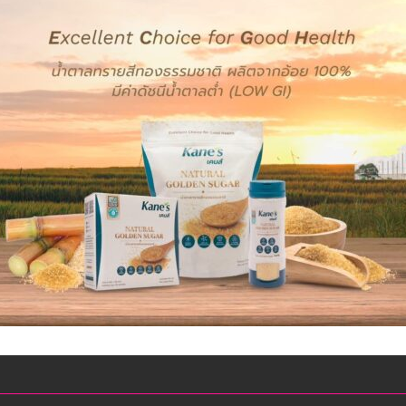
ระบบ
การ
ดูแล
นักเรียน
หลัง
เลิก
เรียน
เพื่อ
ให้
เกิด
ความ
ปลอดภัย
และ
ป้องกัน
อุบัติเหตุ
หรือ
เหตุ
ไม่
พึง
ประสงค์