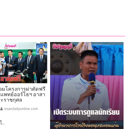
ร่วมโครงการผ่าตัดฟรี
ลยแพทย์ออร์โธฯ อาสา
ระราชกุศล
esandailyonline.com
...
ูมิ