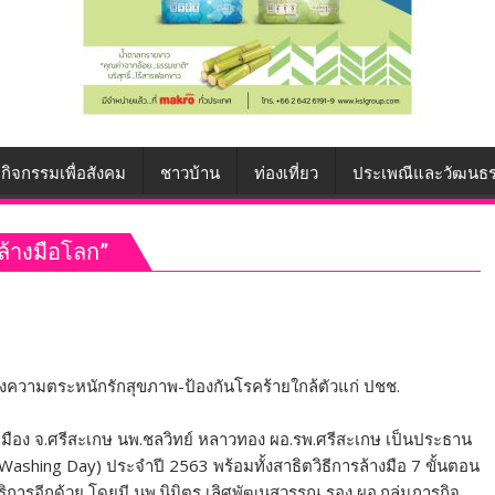
กิจกรรมเพื่อสังคม
ชาวบ้าน
ท่องเที่ยว
ประเพณีและวัฒนธ
ล้างมือโลก”
้างความตระหนักรักสุขภาพ-ป้องกันโรคร้ายใกล้ตัวแก่ ปชช.
 อ.เมือง จ.ศรีสะเกษ นพ.ชลวิทย์ หลาวทอง ผอ.รพ.ศรีสะเกษ เป็นประธาน
Washing Day) ประจำปี 2563 พร้อมทั้งสาธิตวิธีการล้างมือ 7 ขั้นตอน
การอีกด้วย โดยมี นพ.นิมิตร เลิศพัฒนสุวรรณ รอง ผอ.กลุ่มภารกิจ