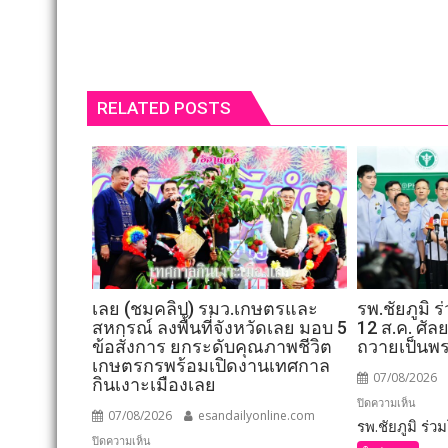
RELATED POSTS
เลย (ชมคลิป) รมว.เกษตรและ
รพ.ชัยภูมิ 
สหกรณ์ ลงพื้นที่จังหวัดเลย มอบ 5
12 ส.ค. ศั
ข้อสั่งการ ยกระดับคุณภาพชีวิต
ถวายเป็นพ
เกษตรกรพร้อมเปิดงานเทศกาล
07/08/2026
กินเงาะเมืองเลย
บน
ปิดความเห็น
07/08/2026
esandailyonline.com
รพ.ชัยภูมิ ร่วมโ
รพ.ชัยภ
บน
ปิดความเห็น
ร่วม