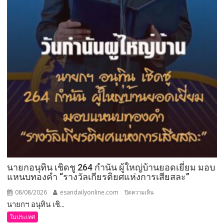
ผลิตภัณฑ์
12
เรื่อง
ราว
12
อัต
ลักษณ์
สู่
เมือง
เกษตร
มูลค่า
สูง
แห่ง
อีสาน”
นายกอนุทิน เชิดชู 264 กำนัน ผู้ใหญ่บ้านยอดเยี่ยม มอบ
แหนบทองคำ “รางวัลเกียรติยศแห่งการเสียสละ”
08/08/2026
esandailyonline.com
บน
ปิดความเห็น
นายกฯ อนุทิน เชิ...
นายก
อนุทิน
ในประเทศ