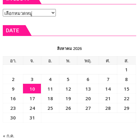
สหกรณ์
หัวข้อ
ลงพื้น
ที่
ข่าว
จังหวัด
DATE
เลย
มอบ
5
สิงหาคม 2026
ข้อ
สั่ง
อา.
จ.
อ.
พ.
พฤ.
ศ.
ส.
การ
1
ยก
2
3
4
5
6
7
8
ระดับ
คุณภาพ
9
10
11
12
13
14
15
ชีวิต
16
17
18
19
20
21
22
เกษตรกร
23
24
25
26
27
28
29
พร้อม
เปิด
30
31
งาน
เทศกาล
กิน
« ก.ค.