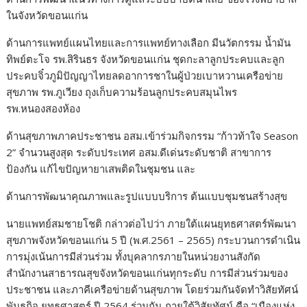
ในจังหวัดขอนแก่น
ด้านการแพทย์แผนไทยและการแพทย์ทางเลือก มีนวัตกรรม น้ำมัน
ทิพย์ตะโจ รพ.สิรินธร จังหวัดขอนแก่น ชุดกะลาลูกประคบและลูก
ประคบจิ๋วภูมิปัญญาไทยลดอาการชาในผู้ป่วยเบาหวานเครือข่าย
สุขภาพ รพ.ภูเวียง ถุงเก็บความร้อนลูกประคบสมุนไพร
รพ.หนองสองห้อง
ด้านสุขภาพภาคประชาชน อสม.เข้าร่วมกิจกรรม “ก้าวท้าใจ Season
2” จำนวนสูงสุด ระดับประเทศ อสม.ดีเด่นระดับชาติ สาขาการ
ป้องกัน แก้ไขปัญหายาเสพติดในชุมชน และ
ด้านการพัฒนาคุณภาพและรูปแบบบริการ ต้นแบบชุมชนสร้างสุข
นายแพทย์สมชายโชติ กล่าวต่อไปว่า ภายใต้แผนยุทธศาสตร์พัฒนา
สุขภาพจังหวัดขอนแก่น 5 ปี (พ.ศ.2561 – 2565) กระบวนการดำเนิน
การมุ่งเน้นการมีส่วนร่วม ทั้งบุคลากรภายในหน่วยงานสังกัด
สำนักงานสาธารณสุขจังหวัดขอนแก่นทุกระดับ การมีส่วนร่วมของ
ประชาชน และภาคีเครือข่ายด้านสุขภาพ โดยร่วมกันจัดทำวิสัยทัศน์
พันธกิจ ยุทธศาสตร์ ปี 2564 ร่วมกัน ภายใต้วิสัยทัศน์ คือ “เมืองแห่ง