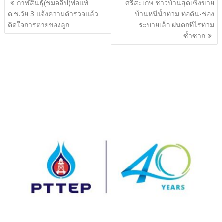
กาฬสินธุ์(ชมคลิป)พ่อแท้
ศรีสะเกษ ชาวบ้านสุดเซ็งขาย
เรื่อง
ด.ช.วัย 3 แจ้งความตำรวจแล้ว
บ้านหนีน้ำท่วม ท่อตัน-ช่อง
ติดใจการตายของลูก
ระบายเล็ก ฝนตกทีไรท่วม
ซ้ำซาก