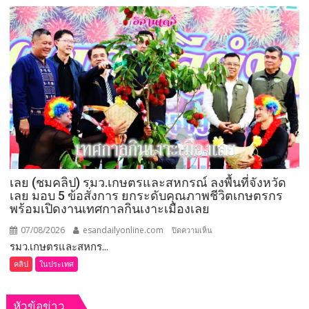
เชิดชู
264
กำนัน
ผู้ใหญ่
บ้าน
ยอด
เยี่ยม
มอบ
แหนบ
ทองคำ
“รางวัล
เกียรติยศ
เลย (ชมคลิป) รมว.เกษตรและสหกรณ์ ลงพื้นที่จังหวัด
แห่ง
เลย มอบ 5 ข้อสั่งการ ยกระดับคุณภาพชีวิตเกษตรกร
การ
พร้อมเปิดงานเทศกาลกินเงาะเมืองเลย
เสีย
สละ”
07/08/2026
esandailyonline.com
บน
ปิดความเห็น
รมว.เกษตรและสหกร...
เลย
(ชม
คลิป
ในประเทศ
คลิป)
รมว.เกษตร
หัวข้อข่าว
และ