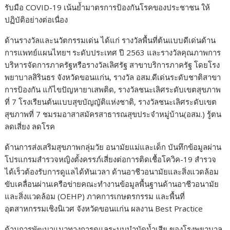
รับมือ COVID-19 เน้นย้ำมาตรการป้องกันโรคของประชาชน ให้
ปฏิบัติอย่างต่อเนื่อง
ด้านรางวัลและนวัตกรรมเด่น ได้แก่ รางวัลพื้นที่ต้นแบบดีเด่นด้าน
การแพทย์แผนไทยฯ ระดับประเทศ ปี 2563 และรางวัลคุณภาพการ
บริหารจัดการภาครัฐหรือรางวัลเลิศรัฐ สาขาบริการภาครัฐ โดยโรง
พยาบาลสิรินธร จังหวัดขอนแก่น, รางวัล อสม.ดีเด่นระดับชาติสาขา
การป้องกัน แก้ไขปัญหายาเสพติด, รางวัลชนะเลิศระดับเขตสุขภาพ
ที่ 7 โรงเรียนต้นแบบสุขบัญญัติแห่งชาติ, รางวัลชนะเลิศระดับเขต
สุขภาพที่ 7 ชมรมอาสาสมัครสาธารณสุขประจำหมู่บ้าน(อสม.) รู้ตน
ลดเสี่ยง ลดโรค
ด้านการส่งเสริมสุขภาพกลุ่มวัย อนามัยแม่และเด็ก บันทึกข้อมูลผ่าน
โปรแกรมสำรวจหญิงตั้งครรภ์เสี่ยงต่อการติดเชื้อโควิค-19 สำรวจ
ได้เร็วต้องรับการดูแลได้ทันเวลา ด้านอาชีวอนามัยและสิ่งแวดล้อม
ขับเคลื่อนผ่านเครือข่ายคณะทำงานข้อมูลพื้นฐานด้านอาชีวอนามัย
และสิ่งแวดล้อม (OEHP) ภาคการเกษตรกรรม และพื้นที่
อุตสาหกรรมเชิงนิเวศ จังหวัดขอนแก่น ผลงาน Best Practice
ด้านการพัฒนาแนวทางการดูแลระบบบำบัดน้ำเสีย ของโรงพยาบาล