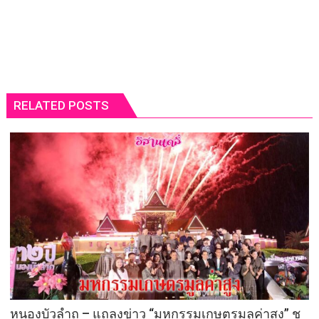
RELATED POSTS
หนองบัวลำถู – แถลงข่าว “มหกรรมเกษตรมูลค่าสูง” ชู