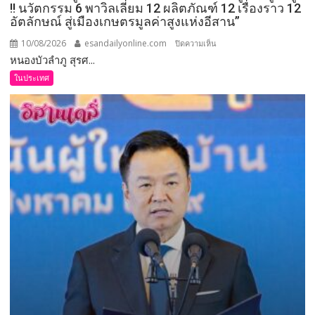
!! นวัตกรรม 6 พาวิลเลี่ยม 12 ผลิตภัณฑ์ 12 เรื่องราว 12
อัตลักษณ์ สู่เมืองเกษตรมูลค่าสูงแห่งอีสาน”
10/08/2026
esandailyonline.com
บน
ปิดความเห็น
หนองบัวลำภู สุรศ...
หนองบัว
ลำถู
ในประเทศ
–
แถลง
ข่าว
“มหกรรม
เกษตร
มูลค่า
สูง”
ชู
!!
นวัตกรรม
6
พา
วิล
เลี่ยม
12