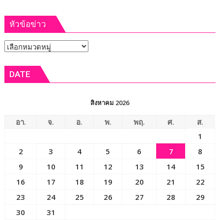
ตร.ช่วย
หญิง
หัวข้อข่าว
คิด
ฆ่า
หัวข้อ
ตัว
ตาย
ข่าว
เครียด
DATE
ค้ำ
ประกัน
เงิน
สิงหาคม 2026
กู้
ราย
อา.
จ.
อ.
พ.
พฤ.
ศ.
ส.
วัน
1
ให้
2
3
4
5
6
7
8
เพื่อน
สุดท้าย
9
10
11
12
13
14
15
ยอม
16
17
18
19
20
21
22
กลับ
23
24
25
26
27
28
29
ใจ
30
31