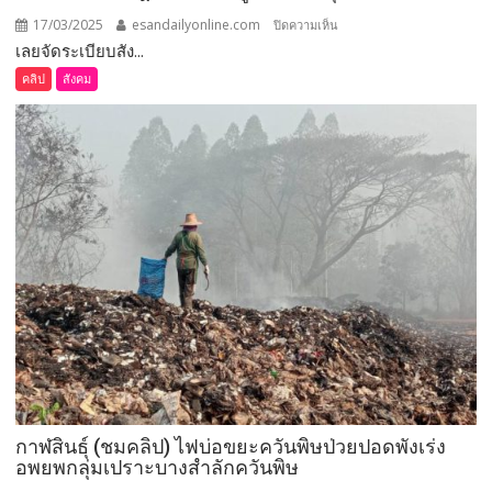
17/03/2025
esandailyonline.com
บน
ปิดความเห็น
เลยจัดระเบียบสัง...
(ชม
คลิป)
คลิป
สังคม
เลย
จัด
ระเบียบ
สังคม
และ
ปราบ
ปราม
ผู้
มี
อิทธิพล
สิ่ง
ผิด
กฎหมาย
แบบ
บูรณ
กาฬสินธุ์ (ชมคลิป) ไฟบ่อขยะควันพิษป่วยปอดพังเร่ง
า
อพยพกลุ่มเปราะบางสำลักควันพิษ
การ