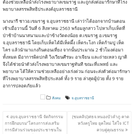
ต้องช่วยเหลือนำส่งโรงพยาบาลเขมราฐ และถูกส่งต่อมารักษาที่โรง
พยาบาลสรรพสิทธิประสงค์อุบลราชธานี
นางนารี ชาวอ.เขมราฐ จ.อุบลราชธานี เล่าว่าได้ออกจากบ้านตอน
เช้าเมื่อวานนี้ วันที่ 6 สิงหาคม 2563 พร้อมลูกสาว ไปหาเก็บเห็ดที่
ป่าช้าบ้านนาสนามและป่าข้างวัดดงน้อย ต.เขมราฐ อ.เขมราฐ
จ.อุบลราชธานี โดยเก็บเห็ดได้มีเห็ดผึ้ง เห็ดระโงก เห็ดก้ามปู เห็ด
ไคร แล้วนำมาแกงกินตอนเที่ยง จากนั้นประมาณ 2 ชั่วโมงต่อมา
ทั้งหมด มีอาการผิดปกติ วิงเวียนศีรษะ อาเจียน และถ่ายเหลว ญาติ
จึงได้ช่วยนำตัวส่งโรงพยาบาลเขมราฐทันที ขณะที่แพทย์ และ
พยาบาล ได้ให้ความช่วยเหลืออย่างเร่งด่วน ก่อนจะส่งตัวต่อมารักษา
ที่โรงพยาบาลสรรพสิทธิประสงค์ ทั้ง 9 ราย ล่าสุดผู้ป่วย ทั้ง 9 ราย
อาการปลอดภัยแล้ว
สังคม
จ.อุบลราชธานี
แนะแนว
อบจ.อุบลราชธานี จัดกิจกรรม
(ชมคลิป)ศธจ.หนองบัวลำภู คาด
เรื่อง
การฝึกอบรม”โครงการส่งเสริม
หวังครูไทย ยุคใหม่ ใส่ใจ ICT
การมีส่วนร่วมของประชาชนใน
ควบคู่คุณธรรม