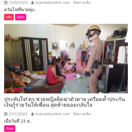
15/03/2023
esandailyonline.com
บน
ปิดความเห็น
ทุก
ควันไฟที่พวยพุ่ง...
กาฬสินธุ์
ภาค
(ชม
คลิป
สังคม
ส่วน
คลิป)
ไฟ
บ่อ
ขยะ
ควัน
พิษ
ป่วย
ปอด
พัง
เร่ง
อพยพ
กลุ่ม
ประทับใจ! ตร.ช่วยหญิงคิดฆ่าตัวตาย เครียดค้ำประกัน
เปราะ
เงินกู้รายวันให้เพื่อน สุดท้ายยอมกลับใจ
บาง
สำลัก
23/12/2022
esandailyonline.com
บน
ปิดความเห็น
ควัน
เมื่อวันที่ 23 ธ...
ประทับ
พิษ
ใจ!
สังคม