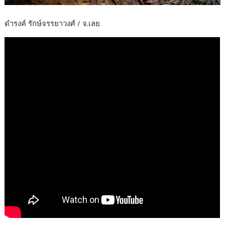
ดำรงค์ รักษ์จรรยาวงศ์ / จ.เลย