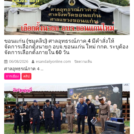
ขอนแก่น (ชมคลิป) ศาลอุทธรณ์ภาค 4 มีคำสั่งให้
จัดการเลือกตั้งนายก อบจ.ขอนแก่น ใหม่ กกต. ระบุต้อง
จัดการเลือกตั้งภายใน 60 วัน
06/08/2026
esandailyonline.com
บน
ปิดความเห็น
ศาลอุทธรณ์ภาค 4 ...
ขอนแก่น
(ชม
การเมือง
คลิป
คลิป)
ศาล
อุทธรณ์
ภาค 4 มี
คำ
สั่ง
ให้
จัดการ
เลือก