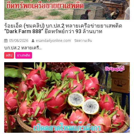
ตั้ง
นายก
อบจ.ขอนแก่น
ร้อยเอ็ด (ชมคลิป) บก.ปส.2 ทลายเครือข่ายยาเสพติด
ใหม่
“Dark Farm 888” ยึดทรัพย์กว่า 93 ล้านบาท
กกต.
ระบุ
05/08/2026
esandailyonline.com
บน
ปิดความเห็น
ต้อง
บก.ปส.2 ทลายเครื...
ร้อยเอ็ด
จัดการ
(ชม
คลิป
ยาเสพติด
เลือก
คลิป)
ตั้ง
บก.ปส.2
ภายใน 60 วัน
ทลาย
เครือ
ข่าย
ยา
เสพ
ติด
“Dark
Farm
888”
ยึด