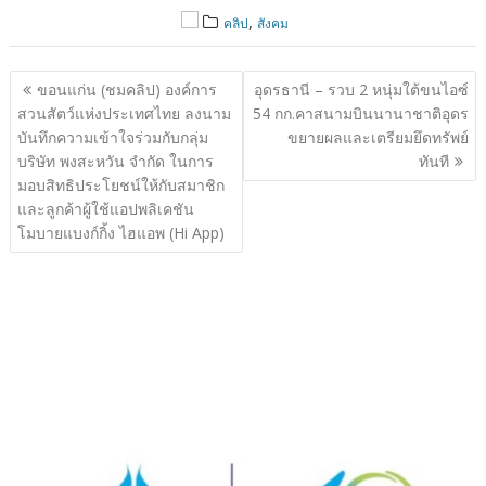
,
คลิป
สังคม
แนะแนว
ขอนแก่น (ชมคลิป) องค์การ
อุดรธานี – รวบ 2 หนุ่มใต้ขนไอซ์
เรื่อง
สวนสัตว์แห่งประเทศไทย ลงนาม
54 กก.คาสนามบินนานาชาติอุดร
บันทึกความเข้าใจร่วมกับกลุ่ม
ขยายผลและเตรียมยึดทรัพย์
บริษัท พงสะหวัน จำกัด ในการ
ทันที
มอบสิทธิประโยชน์ให้กับสมาชิก
และลูกค้าผู้ใช้แอปพลิเคชัน
โมบายแบงก์กิ้ง ไฮแอพ (Hi App)