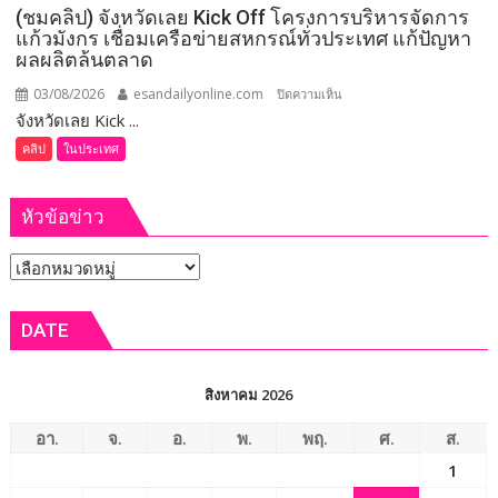
(ชมคลิป) จังหวัดเลย Kick Off โครงการบริหารจัดการ
ทรัพย์
แก้วมังกร เชื่อมเครือข่ายสหกรณ์ทั่วประเทศ แก้ปัญหา
กว่า
ผลผลิตล้นตลาด
93
ล้าน
03/08/2026
esandailyonline.com
บน
ปิดความเห็น
บาท
จังหวัดเลย Kick ...
(ชม
คลิป)
คลิป
ในประเทศ
จังหวัด
เลย
หัวข้อข่าว
Kick
Off
หัวข้อ
โครงการ
บริหาร
ข่าว
จัดการ
DATE
แก้วมังกร
เชื่อม
เครือ
สิงหาคม 2026
ข่าย
สหกรณ์
อา.
จ.
อ.
พ.
พฤ.
ศ.
ส.
ทั่ว
1
ประเทศ