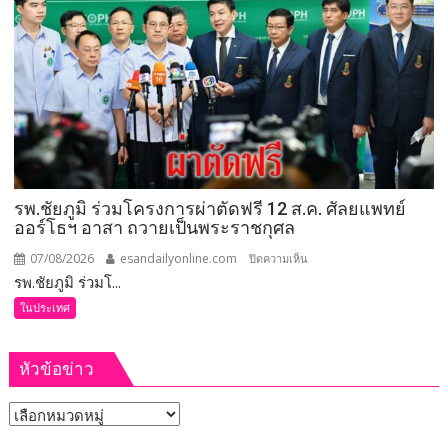
สหกรณ์
ลงพื้น
ที่
จังหวัด
เลย
มอบ
5
ข้อ
สั่ง
รพ.ชัยภูมิ ร่วมโครงการผ่าตัดฟรี 12 ส.ค. ศัลยแพทย์
การ
ออร์โธฯ อาสา ถวายเป็นพระราชกุศล
ยก
ระดับ
07/08/2026
esandailyonline.com
บน
ปิดความเห็น
คุณภาพ
รพ.ชัยภูมิ ร่วมโ...
รพ.ชัยภูมิ
ชีวิต
ร่วม
ในประเทศ
เกษตรกร
โครงการ
พร้อม
ผ่าตัด
เปิด
หัวข้อข่าว
ฟรี
งาน
12
เทศกาล
หัวข้อ
ส.ค.
กิน
ศัลย
ข่าว