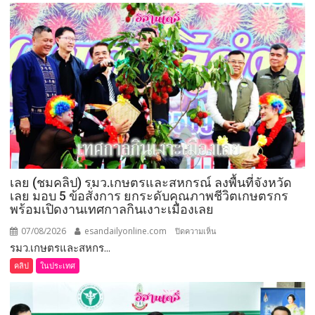
264
กำนัน
ผู้ใหญ่
บ้าน
ยอด
เยี่ยม
มอบ
แหนบ
ทองคำ
“รางวัล
เกียรติยศ
เลย (ชมคลิป) รมว.เกษตรและสหกรณ์ ลงพื้นที่จังหวัด
แห่ง
เลย มอบ 5 ข้อสั่งการ ยกระดับคุณภาพชีวิตเกษตรกร
การ
พร้อมเปิดงานเทศกาลกินเงาะเมืองเลย
เสีย
สละ”
07/08/2026
esandailyonline.com
บน
ปิดความเห็น
รมว.เกษตรและสหกร...
เลย
(ชม
คลิป
ในประเทศ
คลิป)
รมว.เกษตร
และ