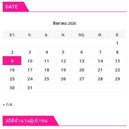
เงาะ
แพทย์
DATE
เมือง
ออร์โธฯ
เลย
อาสา
ถวาย
สิงหาคม 2026
เป็น
พระ
อา.
จ.
อ.
พ.
พฤ.
ศ.
ส.
ราช
1
กุศล
2
3
4
5
6
7
8
9
10
11
12
13
14
15
16
17
18
19
20
21
22
23
24
25
26
27
28
29
30
31
« ก.ค.
สถิติจำนวนผู้เข้าชม