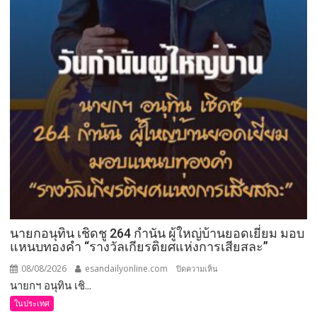
นายกอนุทิน เชิดชู 264 กำนัน ผู้ใหญ่บ้านยอดเยี่ยม มอบ
แหนบทองคำ “รางวัลเกียรติยศแห่งการเสียสละ”
08/08/2026
esandailyonline.com
บน
ปิดความเห็น
นายกฯ อนุทิน เชิ...
นายก
อนุทิน
ในประเทศ
เชิดชู