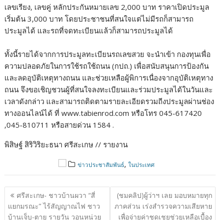
เลขเรียง, เลขคู่ หลักประกันหมายเลข 2,000 บาท ราคาเปิดประมูล
เริ่มต้น 3,000 บาท โดยประชาชนที่สนใจแต่ไม่มีรถก็สามารถ
ประมูลได้ และรถที่จดทะเบียนแล้วก็สามารถประมูลได้
ทั้งนี้รายได้จากการประมูลทะเบียนรถเลขสวย จะนำเข้า กองทุนเพื่อ
ความปลอดภัยในการใช้รถใช้ถนน (กปถ.) เพื่อสนับสนุนการป้องกัน
และลดอุบัติเหตุทางถนน และช่วยเหลือผู้พิการเนื่องจากอุบัติเหตุทาง
ถนน จึงขอเชิญชวนผู้ที่สนใจลงทะเบียนและร่วมประมูลได้ในวันและ
เวลาดังกล่าว และสามารถติดตามรายละเอียดรวมถีงประมูลผ่านช่อง
ทางออนไลน์ได้ ที่ www.tabienrod.com หรือโทร 045-617420
,045-810711 หรือสายด่วน 1584 .
พิสิษฐ์ สิริวิริยะธนา ศรีสะเกษ // รายงาน
,
ข่าวประชาสัมพันธ์
ในประเทศ
แนะแนว
ศรีสะเกษ- ชาวบ้านผวา “สี่
(ชมคลิป)ผู้ว่าฯ เลย มอบหมายทุก
เรื่อง
แยกมรณะ” ไร้สัญญาณไฟ ชาว
ภาคส่วน เร่งสำรวจความเสียหาย
บ้านเจ็บ-ตาย รายวัน วอนหน่วย
เพื่อจ่ายค่าชดเชยช่วยเหลือเบื้อง