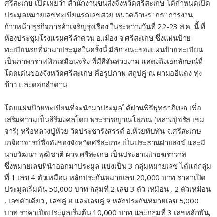
ศรีสะเกษ เปิดเผยว่า สำนักงานขนส่งจังหวัดศรีสะเกษ ได้กำหนดเปิด
ประมูลหมายเลขทะเบียนรถเลขสวย หมวดอักษร “กธ” การงาน
ก้าวหน้า ธุรกิจการค้าเจริญรุ่งเรือง ในระหว่างวันที่ 22-23 ส.ค. นี้ ที่
ห้องประชุมโรงแรมศรีลำดวน อ.เมือง จ.ศรีสะเกษ ซึ่งแผ่นป้าย
ทะเบียนรถที่นำมาประมูลในครั้งนี้ มีลักษณะของแผ่นป้ายทะเบียน
เป็นภาพกราฟฟิกเสมือนจริง ที่มีสีสันสวยงาม แสดงถึงเอกลักษณ์ที่
โดดเด่นของจังหวัดศรีสะเกษ คือรูปภาพ สถูปคู่ ณ ผามออีแดง ทุ่ง
ข้าว และดอกลำดวน
โดยแผ่นป้ายทะเบียนที่จะนำมาประมูลได้ผ่านพิธีพุทธาภิเษก เพื่อ
เสริมความเป็นสิริมงคลโดย พระราชญาณโสภณ (หลวงปู่จรัส เขม
จารี) หรือหลวงปู่ห้วย วัดประชารังสรรค์ อ.ห้วยทับทัน จ.ศรีสะเกษ
เกจิอาจารย์ชื่อดังของจังหวัดศรีสะเกษ เป็นประธานฝ่ายสงฆ์ และมี
นายวัฒนา พุฒิชาติ ผวจ.ศรีสะเกษ เป็นประธานฝ่ายฆราวาส
ซึ่งหมายเลขที่นำออกมาประมูล แบ่งเป็น 3 กลุ่มหมายเลข ได้แก่กลุ่ม
ที่ 1 เลข 4 ตัวเหมือน หลักประกันหมายเลข 20,000 บาท ราคาเปิด
ประมูลเริ่มต้น 50,000 บาท กลุ่มที่ 2 เลข 3 ตัว เหมือน , 2 ตัวเหมือน
, เลขตัวเดียว , เลขคู่ 8 และเลขคู่ 9 หลักประกันหมายเลข 5,000
บาท ราคาเปิดประมูลเริ่มต้น 10,000 บาท และกลุ่มที่ 3 เลขหลักพัน,