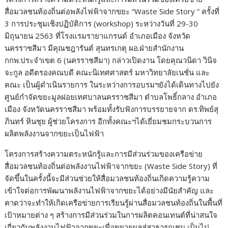
สื่อมวลชนท้องถิ่นต่อพลังไฟฟ้าจากขยะ “Waste Side Story ” ครั้งที่
3 การประชุมเชิงปฏิบัติการ (workshop) ระหว่างวันที่ 29-30
มิถุนายน 2563 ที่โรงแรมรายาแกรนด์ อำเภอเมือง จังหวัด
นครราชสีมา มีคุณชฎารันต์ สุนทรเกตุ ผอ.ฝ่ายสำนักงาน
กกพ.ประจำเขต 6 (นครราชสีมา) กล่าวเปิดงาน โดยคุณวนิดา วินิจ
จะกูล อดีตรองคณบดี คณะนิเทศศาสตร์ มหาวิทยาลัยเนชั่น และ
คณะ เป็นผู้ดำเนินรายการ ในระหว่างการอบรมฯยังได้เดินทางไปยัง
ศูนย์กำจัดขยะมูลฝอยเทศบาลนครราชสีมา ตำบลโพธิ์กลาง อำเภอ
เมือง จังหวัดนครราชสีมา พร้อมทั้งรับฟังการบรรยายจาก ดร.ทิพย์สุ
ภินทร์ หินชุย ผู้ช่วยโครงการ อีกทั้งคณะฯได้เยี่ยมชมกระบวนการ
ผลิตพลังงานจากขยะเป็นไฟฟ้า
โครงการสร้างความตระหนักรู้และการมีส่วนร่วมของเครือข่าย
สื่อมวลชนท้องถิ่นต่อพลังงานไฟฟ้าจากขยะ (Waste Side Story) ที่
จัดขึ้นในครั้งนี้จะมีส่วนช่วยให้สื่อมวลชนท้องถิ่นเกิดความรู้ความ
เข้าใจต่อการพัฒนาพลังานไฟฟ้าจากขยะได้อย่างมีนัยสำคัญ และ
คาดว่าจะทำให้เกิดเครือข่ายการเรียนรู้ผ่านสื่อมวลชนท้องถิ่นในพื้นที่
เป้าหมายต่าง ๆ สร้างการมีส่วนร่วมในการผลิตคอนเทนต์ที่น่าสนใจ
เกี่ยวกับพลังงานไฟฟ้าจากขยะเพื่อขยายผลสู่สาธารณชน เป็นไป