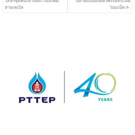
ใสลักชุดพนักงานตะเวนลักตัด
ปลายแปลมจิ้มหัวพระคลิปไล่ผี
สายเคเบิล
ว่อนเน็ต