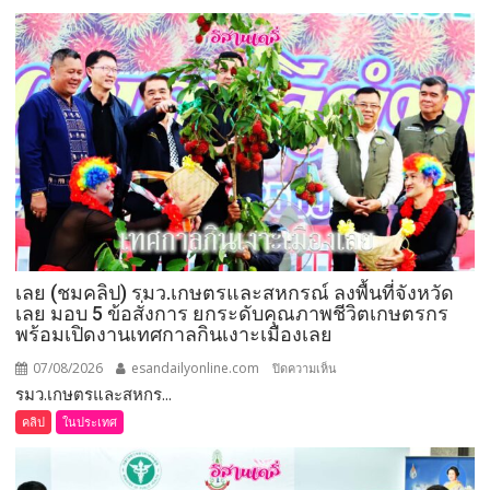
เชิดชู
264
กำนัน
ผู้ใหญ่
บ้าน
ยอด
เยี่ยม
มอบ
แหนบ
ทองคำ
“รางวัล
เกียรติยศ
เลย (ชมคลิป) รมว.เกษตรและสหกรณ์ ลงพื้นที่จังหวัด
แห่ง
เลย มอบ 5 ข้อสั่งการ ยกระดับคุณภาพชีวิตเกษตรกร
การ
พร้อมเปิดงานเทศกาลกินเงาะเมืองเลย
เสีย
สละ”
07/08/2026
esandailyonline.com
บน
ปิดความเห็น
รมว.เกษตรและสหกร...
เลย
(ชม
คลิป
ในประเทศ
คลิป)
รมว.เกษตร
และ