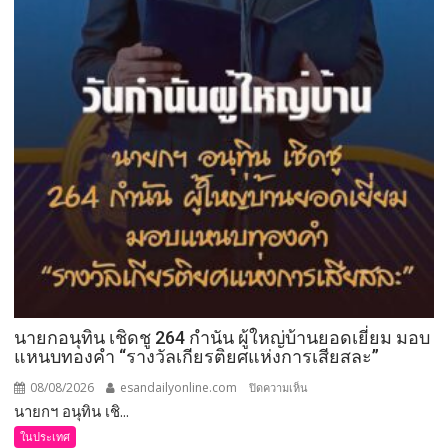
นายกอนุทิน เชิดชู 264 กำนัน ผู้ใหญ่บ้านยอดเยี่ยม มอบ
แหนบทองคำ “รางวัลเกียรติยศแห่งการเสียสละ”
08/08/2026
esandailyonline.com
บน
ปิดความเห็น
นายกฯ อนุทิน เชิ...
นายก
อนุทิน
ในประเทศ