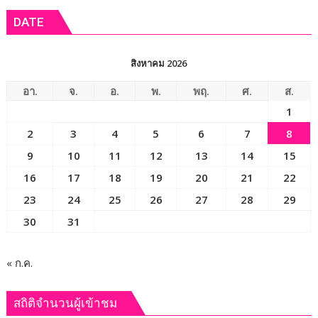
เงาะ
แพทย์
DATE
เมือง
ออร์โธฯ
เลย
อาสา
ถวาย
สิงหาคม 2026
เป็น
พระ
อา.
จ.
อ.
พ.
พฤ.
ศ.
ส.
ราช
1
กุศล
2
3
4
5
6
7
8
9
10
11
12
13
14
15
16
17
18
19
20
21
22
23
24
25
26
27
28
29
30
31
« ก.ค.
สถิติจำนวนผู้เข้าชม