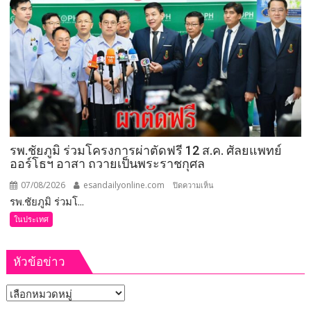
สหกรณ์
ลงพื้น
ที่
จังหวัด
เลย
มอบ
5
ข้อ
สั่ง
รพ.ชัยภูมิ ร่วมโครงการผ่าตัดฟรี 12 ส.ค. ศัลยแพทย์
การ
ออร์โธฯ อาสา ถวายเป็นพระราชกุศล
ยก
ระดับ
07/08/2026
esandailyonline.com
บน
ปิดความเห็น
คุณภาพ
รพ.ชัยภูมิ ร่วมโ...
รพ.ชัยภูมิ
ชีวิต
ร่วม
ในประเทศ
เกษตรกร
โครงการ
พร้อม
ผ่าตัด
เปิด
หัวข้อข่าว
ฟรี
งาน
12
เทศกาล
หัวข้อ
ส.ค.
กิน
ศัลย
ข่าว