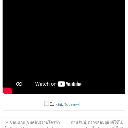
,
คลิป
ในประเทศ
แนะแนว
ขอนแก่น(ชมคลิป)รวบโจรหัว
กาฬสินธุ์-ตรวจสอบฤษี4จีใช้ไม้
เรื่อง