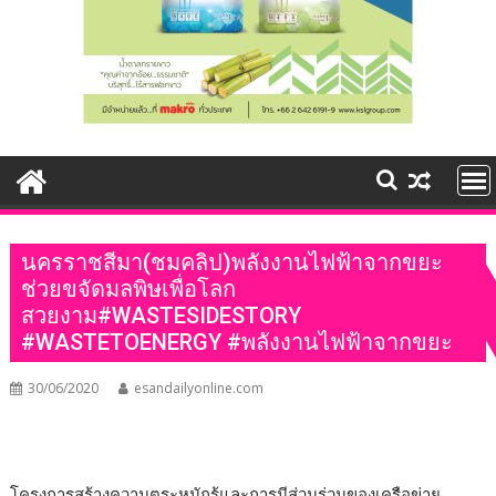
นครราชสีมา(ชมคลิป)พลังงานไฟฟ้าจากขยะ
ช่วยขจัดมลพิษเพื่อโลก
สวยงาม#WASTESIDESTORY
#WASTETOENERGY #พลังงานไฟฟ้าจากขยะ
30/06/2020
esandailyonline.com
โครงการสร้างความตระหนักรู้และการมีส่วนร่วมของเครือข่าย