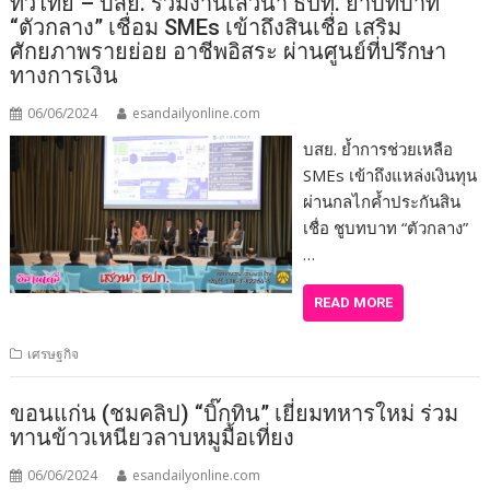
ทั่วไทย – บสย. ร่วมงานเสวนา ธปท. ย้ำบทบาท
“ตัวกลาง” เชื่อม SMEs เข้าถึงสินเชื่อ เสริม
ศักยภาพรายย่อย อาชีพอิสระ ผ่านศูนย์ที่ปรึกษา
ทางการเงิน
06/06/2024
esandailyonline.com
บสย. ย้ำการช่วยเหลือ
SMEs เข้าถึงแหล่งเงินทุน
ผ่านกลไกค้ำประกันสิน
เชื่อ ชูบทบาท “ตัวกลาง”
…
READ MORE
เศรษฐกิจ
ขอนแก่น (ชมคลิป) “บิ๊กทิน” เยี่ยมทหารใหม่ ร่วม
ทานข้าวเหนียวลาบหมูมื้อเที่ยง
06/06/2024
esandailyonline.com