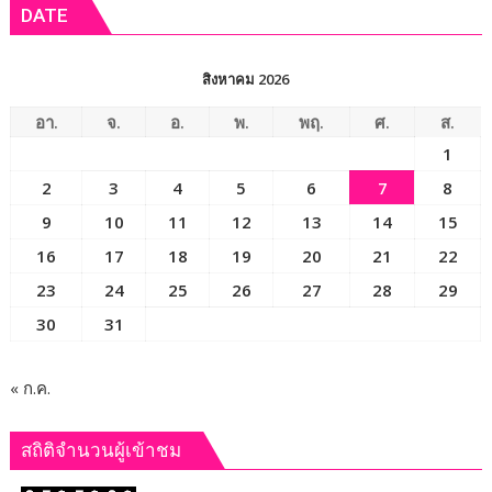
DATE
ระบบ
การ
ดูแล
สิงหาคม 2026
นักเรียน
หลัง
อา.
จ.
อ.
พ.
พฤ.
ศ.
ส.
เลิก
1
เรียน
2
3
4
5
6
7
8
เพื่อ
ให้
9
10
11
12
13
14
15
เกิด
16
17
18
19
20
21
22
ความ
23
24
25
26
27
28
29
ปลอดภัย
และ
30
31
ป้องกัน
อุบัติเหตุ
หรือ
« ก.ค.
เหตุ
ไม่
สถิติจำนวนผู้เข้าชม
พึง
ประสงค์