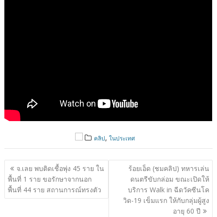
,
คลิป
ในประเทศ
แนะแนว
จ.เลย พบติดเชื้อพุ่ง 45 ราย ใน
ร้อยเอ็ด (ชมคลิป) ทหารเล่น
เรื่อง
พื้นที่ 1 ราย ขอรักษาจากนอก
ดนตรีขับกล่อม ขณะเปิดให้
พื้นที่ 44 ราย สถานการณ์ทรงตัว
บริการ Walk in ฉีดวัคซีนโค
วิด-19 เข็มแรก ให้กับกลุ่มผู้สูง
อายุ 60 ปี