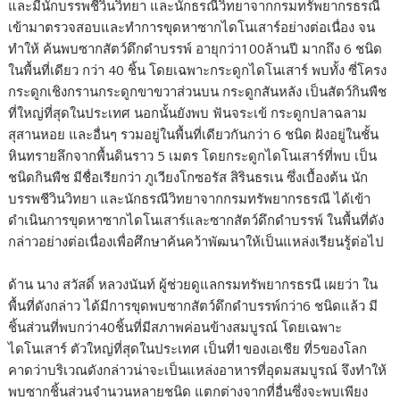
และมีนักบรรพชีวินวิทยา และนักธรณีวิทยาจากกรมทรัพยากรธรณี
เข้ามาตรวจสอบและทำการขุดหาซากไดโนเสาร์อย่างต่อเนื่อง จน
ทำให้ ค้นพบซากสัตว์ดึกดำบรรพ์ อายุกว่า100ล้านปี มากถึง 6 ชนิด
ในพื้นที่เดียว กว่า 40 ชิ้น โดยเฉพาะกระดูกไดโนเสาร์ พบทั้ง ซี่โครง
กระดูกเชิงกรานกระดูกขาขวาส่วนบน กระดูกสันหลัง เป็นสัตว์กินพืช
ที่ใหญ่ที่สุดในประเทศ นอกนั้นยังพบ ฟันจระเข้ กระดูกปลาฉลาม
สุสานหอย และอื่นๆ รวมอยู่ในพื้นที่เดียวกันกว่า 6 ชนิด ฝังอยู่ในชั้น
หินทรายลึกจากพื้นดินราว 5 เมตร โดยกระดูกไดโนเสาร์ที่พบ เป็น
ชนิดกินพืช มีชื่อเรียกว่า ภูเวียงโกซอรัส สิรินธรเน ซึ่งเบื้องต้น นัก
บรรพชีวินวิทยา และนักธรณีวิทยาจากกรมทรัพยากรธรณี ได้เข้า
ดำเนินการขุดหาซากไดโนเสาร์และซากสัตว์ดึกดำบรรพ์ ในพื้นที่ดัง
กล่าวอย่างต่อเนื่องเพื่อศึกษาค้นคว้าพัฒนาให้เป็นแหล่งเรียนรู้ต่อไป
ด้าน นาง สวัสดิ์ หลวงนันท์ ผู้ช่วยดูแลกรมทรัพยากรธรนี เผยว่า ใน
พื้นที่ดังกล่าว ได้มีการขุดพบซากสัตว์ดึกดำบรรพ์กว่า6 ชนิดแล้ว มี
ชิ้นส่วนที่พบกว่า40ชิ้นที่มีสภาพค่อนข้างสมบูรณ์ โดยเฉพาะ
ไดโนเสาร์ ตัวใหญ่ที่สุดในประเทศ เป็นที่1ของเอเชีย ที่5ของโลก
คาดว่าบริเวณดังกล่าวน่าจะเป็นแหล่งอาหารที่อุดมสมบูรณ์ จึงทำให้
พบซากชิ้นส่วนจำนวนหลายชนิด แตกต่างจากที่อื่นซึ่งจะพบเพียง