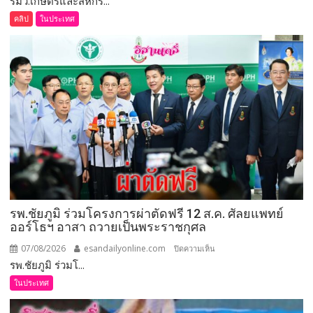
รมว.เกษตรและสหกร...
(ชม
คลิป
ในประเทศ
คลิป)
รมว.เกษตร
และ
สหกรณ์
ลงพื้น
ที่
จังหวัด
เลย
มอบ
5
ข้อ
สั่ง
รพ.ชัยภูมิ ร่วมโครงการผ่าตัดฟรี 12 ส.ค. ศัลยแพทย์
การ
ออร์โธฯ อาสา ถวายเป็นพระราชกุศล
ยก
ระดับ
07/08/2026
esandailyonline.com
บน
ปิดความเห็น
คุณภาพ
รพ.ชัยภูมิ ร่วมโ...
รพ.ชัยภูมิ
ชีวิต
ร่วม
ในประเทศ
เกษตรกร
โครงการ
พร้อม
ผ่าตัด