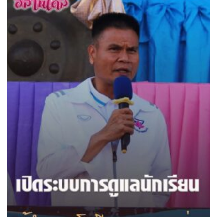
เปิด
ฟรี
งาน
12
เทศกาล
ส.ค.
กิน
ศัลย
เงาะ
แพทย์
เมือง
ออร์โธฯ
เลย
อาสา
ถวาย
เป็น
พระ
ราช
กุศล