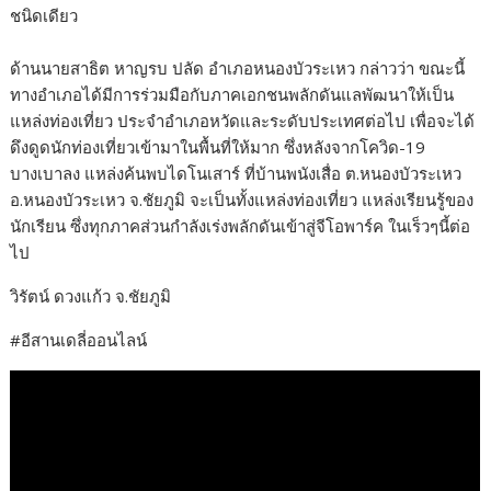
ชนิดเดียว
ด้านนายสาธิต หาญรบ ปลัด อำเภอหนองบัวระเหว กล่าวว่า ขณะนี้
ทางอำเภอได้มีการร่วมมือกับภาคเอกชนพลักดันแลพัฒนาให้เป็น
แหล่งท่องเที่ยว ประจำอำเภอหวัดและระดับประเทศต่อไป เพื่อจะได้
ดึงดูดนักท่องเที่ยวเข้ามาในพื้นที่ให้มาก ซึ่งหลังจากโควิด-19
บางเบาลง แหล่งค้นพบไดโนเสาร์ ที่บ้านพนังเสื่อ ต.หนองบัวระเหว
อ.หนองบัวระเหว จ.ชัยภูมิ จะเป็นทั้งแหล่งท่องเที่ยว แหล่งเรียนรู้ของ
นักเรียน ซึ่งทุกภาคส่วนกำลังเร่งพลักดันเข้าสู่จีโอพาร์ค ในเร็วๆนี้ต่อ
ไป
วิรัตน์ ดวงแก้ว จ.ชัยภูมิ
#อีสานเดลี่ออนไลน์