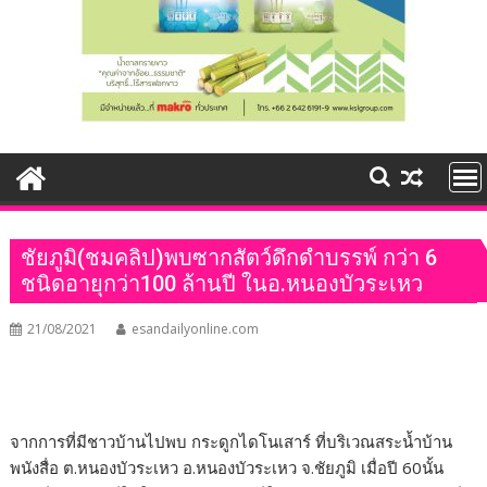
ชัยภูมิ(ชมคลิป)พบซากสัตว์ดึกดำบรรพ์ กว่า 6
ชนิดอายุกว่า100 ล้านปี ในอ.หนองบัวระเหว
21/08/2021
esandailyonline.com
จากการที่มีชาวบ้านไปพบ กระดูกไดโนเสาร์ ที่บริเวณสระน้ำบ้าน
พนังสื่อ ต.หนองบัวระเหว อ.หนองบัวระเหว จ.ชัยภูมิ เมื่อปี 60นั้น