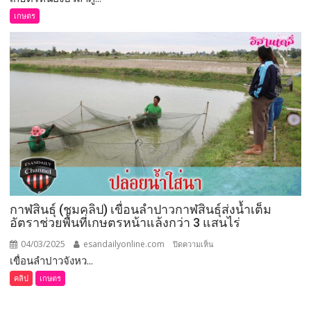
หนองบัวลำภู
เกษตร
ชู
เห็ด
เป็น
แนวทาง
ทาง
แก้
จน
เตรียม
นำ
ฟาง
ข้าว
ไป
กาฬสินธุ์ (ชมคลิป) เขื่อนลำปาวกาฬสินธุ์ส่งน้ำเต็ม
ทดแทน
อัตราช่วยพื้นที่เกษตรหน้าแล้งกว่า 3 แสนไร่
ขี้
เลื่อย
04/03/2025
esandailyonline.com
บน
ปิดความเห็น
ยางพารา
เขื่อนลำปาวจังหว...
กาฬสินธุ์
เพื่อ
(ชม
คลิป
เกษตร
ลด
คลิป)
ต้นทุน
เขื่อน