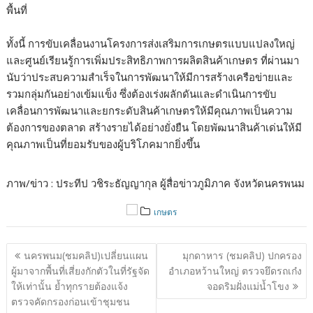
พื้นที่
ทั้งนี้ การขับเคลื่อนงานโครงการส่งเสริมการเกษตรแบบแปลงใหญ่
และศูนย์เรียนรู้การเพิ่มประสิทธิภาพการผลิตสินค้าเกษตร ที่ผ่านมา
นับว่าประสบความสำเร็จในการพัฒนาให้มีการสร้างเครือข่ายและ
รวมกลุ่มกันอย่างเข้มแข็ง ซึ่งต้องเร่งผลักดันและดำเนินการขับ
เคลื่อนการพัฒนาและยกระดับสินค้าเกษตรให้มีคุณภาพเป็นความ
ต้องการของตลาด สร้างรายได้อย่างยั่งยืน โดยพัฒนาสินค้าเด่นให้มี
คุณภาพเป็นที่ยอมรับของผู้บริโภคมากยิ่งขึ้น
ภาพ/ข่าว : ประทีป วชิระธัญญากุล ผู้สื่อข่าวภูมิภาค จังหวัดนครพนม
เกษตร
แนะแนว
นครพนม(ชมคลิป)เปลี่ยนแผน
มุกดาหาร (ชมคลิป) ปกครอง
เรื่อง
ผู้มาจากพื้นที่เสี่ยงกักตัวในที่รัฐจัด
อำเภอหว้านใหญ่ ตรวจยึดรถเก๋ง
ให้เท่านั้น ย้ำทุกรายต้องแจ้ง
จอดริมฝั่งแม่น้ำโขง
ตรวจคัดกรองก่อนเข้าชุมชน