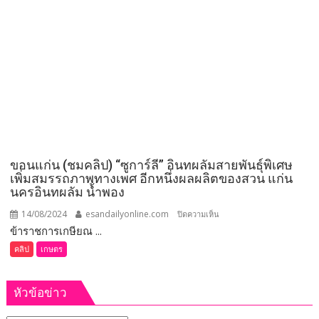
สนอง
ลำ
นโยบาย
ปาว
หยุด
กาฬสินธุ์
เผา
ส่ง
น้ำ
เต็ม
อัตรา
ช่วย
พื้นที่
เกษตร
ขอนแก่น (ชมคลิป) “ซูการ์ลี” อินทผลัมสายพันธุ์พิเศษ
หน้า
เพิ่มสมรรถภาพทางเพศ อีกหนึ่งผลผลิตของสวน แก่น
แล้ง
นครอินทผลัม น้ำพอง
กว่า
3
14/08/2024
esandailyonline.com
บน
ปิดความเห็น
แสน
ข้าราชการเกษียณ ...
ขอนแก่น
ไร่
(ชม
คลิป
เกษตร
คลิป)
“ซู
หัวข้อข่าว
การ์
ลี”