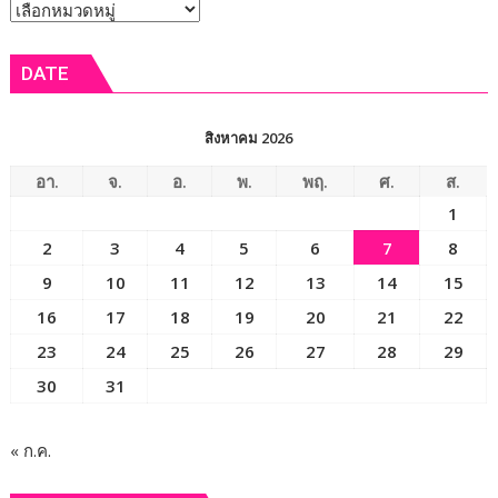
หัวข้อ
อินทผลัม
สาย
ข่าว
พันธุ์
DATE
พิเศษ
เพิ่ม
สมรรถภาพ
สิงหาคม 2026
ทาง
เพศ
อา.
จ.
อ.
พ.
พฤ.
ศ.
ส.
อีก
1
หนึ่ง
2
3
4
5
6
7
8
ผลผลิต
ของ
9
10
11
12
13
14
15
สวน
16
17
18
19
20
21
22
แก่น
23
24
25
26
27
28
29
นคร
อินทผลัม
30
31
น้ำพอง
« ก.ค.