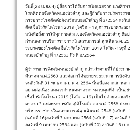
นางศิวพร ฉั่วสวัสดิ์ ผู้ว่าราชการจังหวัดหนองบัวลำภู 
ราชการในสถานการณ์ฉุกเฉินจังหวัดหนองบัวลำภู โดย
ประชุมครั้งที่ 14/2564 เมื่อวันที่ 26 เมษายน 2564 จึง
โคโรนา 2019 (โควิด – 19) การระบาดระลอกใหม่ ในพื้นที่จั
จังหวัดหนองบัวลำภู จึงขอให้ทุกส่วนราชการ หน่วยงานองค์
ปฏิบัติตามคำสั่งข้างต้นอย่างเคร่งครัด 2.ใช้สื่อประชาสัม
ประกอบการพนักงาน ผู้ใช้บริการผู้รับบริการประชาชนและเจ้าห
ความร่วมมือในการปฏิบัติตามมาตรการดังกล่าว 3. สำหรับอ
ศูนย์ปฏิบัติการควบคุมโรคอำเภอ (ศปก.อ.) และศูนย์ปฏ
นอกจากนั้น จังหวัดหนองบัวลำภู ยังได้มีคำสั่งคณะกรรมกา
ป้องกันและควบคุมโรคติดเชื้อไวรัสโคโรนา 2019 (โควิด –
เติมครั้งที่ 9)ตามที่ได้มีประกาศสถานการณ์ฉุกเฉินในทุก
ได้ขยายระยะเวลาการบังคับใช้ประกาศสถานการณ์ฉุกเฉินด
2564 นั้น
เนื่องจากสถานการณ์ปัจจุบันมีจำนวนผู้ติดเชื้อสะสมและผ
ควบคุมที่จำเป็นอย่างเร่งด่วนเพื่อให้การป้องกัน ควบคุม
เป็นไปด้วยความเรียบร้อย มีประสิทธิภาพอาศัยอำนาจต
พ.ศ. 2558 ประกอบข้อกำหนดออกตามความในมาตรา 9 แ
2548 (ฉบับที่ 1 ลงวันที่ 25 มีนาคม 2563 (ฉบับที่ 15) ลง