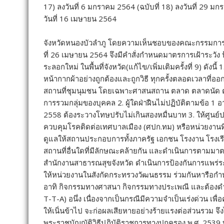
สั่ง ณ วันที่ 27 เมษายน พ.ศ.2564 ทั้งนี้ นางศิวพรฯยังไ
อาทิ สามี ภรรยา และคนครอบครัวอย่าไว้วางใจ ต้องคิดเสม
สุภัชรกานต์ แก้วสิงห์/ขตว.จังหวัดหนองบัวลำภู
แนะแนว
อุดรธานี-นักธุรกิจใจดี ปิยะกรุ๊ปมอบเงิน1ล้าน ให้โรงพ
เรื่อง
ศุนย์อุดรฯ สู้โควิด