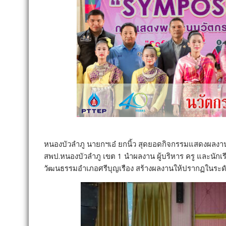
หนองบัวลำภู นายกฯเอ๋ ยกนิ้ว สุดยอดกิจกรรมแสดงผลงานน
สพป.หนองบัวลำภู เขต 1 นำผลงาน ผู้บริหาร ครู และนักเร
วัฒนธรรมอำเภอศรีบุญเรือง สร้างผลงานให้ปรากฏในระดับ