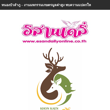
หนองบัวลำภู - งานมหกรรมเกษตรมูลค่าสูง พบความแปลกใหม่ในรอบ 32 ปีเมือ
ขอนแก่น (ชมคลิป) ศาลอุทธรณ์ภาค 4 มีคำสั่งให้จัดการเลือกตั้งนายก อบจ.