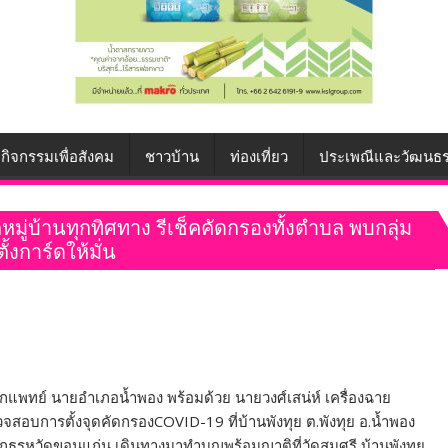
กิจกรรมเพื่อสังคม
ชาวบ้าน
ท่องเที่ยว
ประเพณีและวัฒนธ
มู่บ้านทุกทิศทาง รีเช็คคัดกรองทั้งตำบล พบกลุ่ม
งการ์ดให้มั่น
ักแพทย์ นายอำเภอน้ำพอง พร้อมด้วย นายวงศ์เสน่ห์ เครื่องฉาย
อบการตั้งจุดคัดกรองCOVID-19 ที่บ้านพังทุย ต.พังทุย อ.น้ำพอง
ภูธรหวัดขอนแก่น เดินทางมาทำบุญพร้อมญาติที่วัดสมศรี บ้านพังทุย