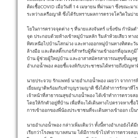
ติดเชื้อCOVID เมื่อวันที่ 14 เมษายน ที่ผ่านมา ซึ่งขณะม
ระหว่างเครือญาติ ซึ่งได้รับทราบผลการตรวจโควิดในบ่าย
โยในการตรวจจุดต่าง ๆ ที่นายแสงจันทร์ แข็งขัน กำนันตำ
จุด ประกอบด้วยท้างเข้าหมู่บ้านหลัก ริมลำห้วยเสียว 
ทิศเหนือไปบ้านโสกม่วง และทางออกหมู่บ้านทางทิศตะวัน
ล้างมือ และติดสติ๊กเกอร์สำหรับผู้ที่ผ่านเข้าออกที่อุณหภ
บ้าน ผู้ช่วยผู้ใหญ่บ้าน และอาสาสมัครสาธารณสุขขั้นมูล
อำเภอน้ำพอง คอยชี้แจงห้กับประชาชนได้ทรายถึงปัญหาที่เ
นายประจวบ รักแพทย์ นายอำเภอน้ำพอง เผยว่า จากการที่ได้ร
เยี่ยมญาติพร้อมกับทำบุญรวมญาติ ซึ่งได้ทำการรักษาที่โ
เจ้าหน้าที่สาธารณสุขอำเภอน้ำพอง ได้เข้าทำการตรวจสอบกลุ
โดยให้กักตัวอยู่ที่บ้าน เพื่อที่จะได้เดินทางไปตรวจหาเชื้อ
การเข้าออกของพี่น้องประชาชนที่จะเดินทางเข้าออก เป็น
นายอำเภอน้ำพอง กล่าวเพิ่มเติมว่า ทั้งนี้ทางอำเภอยังได้
เรียกว่าโรงพยาบาลสนาม ได้มีการเข้าไปทำการตรวจสอบ