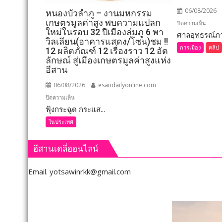
06/08/2026
หนองบัวลำภู – งานมหกรรม
เกษตรมูลค่าสูง พบความแปลก
บน
ปิดความเห็น
ใหม่ในรอบ 32 ปีเมืองลุ่มภู 6 พา
ศาลอุทธรณ์ภาค
ขอนแก
วิลเลียน(อาคารแสดง/โซน)ชม !!
(ชม
การเมือง
คลิป
12 ผลิตภัณฑ์ 12 เรื่องราว 12 อัต
คลิป)
ลักษณ์ สู่เมืองเกษตรมูลค่าสูงแห่ง
ศาล
อีสาน
อุทธรณ
06/08/2026
esandailyonline.com
ภาค 4 
บน
ปิดความเห็น
คำ
ฟุ้งกระฉูด กระแส...
หนองบัวลำภู
สั่ง
–
ให้
ในประเทศ
งาน
จัดการ
มหกรรม
เลือก
อีสานเดลี่ออนไลน์
เกษตร
ตั้ง
มูลค่า
นายก
Email.
yotsawinrkk@gmail.com
สูง
อบจ.ข
พบ
ใหม่
ความ
กกต.
แปลก
ระบุ
ใหม่
ต้อง