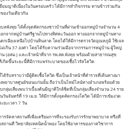
าเยี่ยมญาติเนื่องในวันครอบครัว ได้มีการทำกิจกรรม ทานข้าวร่วมกัน
ของวันเดียวกัน
บลพังทุย ได้ตั้งจุดคัดกรองชาวบ้านที่ผ่านเข้าออกหมู่บ้านจำนวน 4
ทางออกจากหมู่บ้านศรีฐานไปทางทิศตะวันออก ทางออกจากหมู่บ้านทาง
ตกเฉียงเหนือไปบ้านหินลาด โดยได้ให้มีการตรวจวัดอุณหภูมิ ใช้เจล
ูมิไม่เกิน 37 องศา โดยได้รับความร่วมมือจากกรรมการหมู่บ้าน ผู้ใหญ่
ฐาน (อสม.) และเจ้าหน้าที่จาก รพ.สต.พังทุย พร้อมด้วยสาธารณสุข
กิดขึ้นระยะนี้ที่มีการแพร่ระบาดของเชื้อไวรัสโควิด
ับทราบว่ามีผู้ติดเชื้อโควิด ซึ่งเป็นเจ้าหน้าที่ตำรวจที่เดินทางมา
รงพยาบาลศูนย์ขอนแก่นนั้น ถือว่าเป็นไทม์ไลน์ทางอำเภอพร้อมด้วย
่มเสี่ยงพบว่าเบื้องต้นมีญาติใกล้ชิดที่เป็นกลุ่มเสี่ยงจำนวน 24 ราย
ในวันจันทร์ที่ 19 เม.ย. ให้มีการตั้งจุดคัดกรองโควิด ได้มีการเข้มงวด
ระยะเวลา 7 วัน
มีการจัดหาสถานที่เพื่อเตรียมการที่จะรองรับการรักษาพยาบาล หรือที่
สถานที่ วิทยาลัยเทคนิคน้ำพอง โดยใช้อาคารของภาควิชาการ