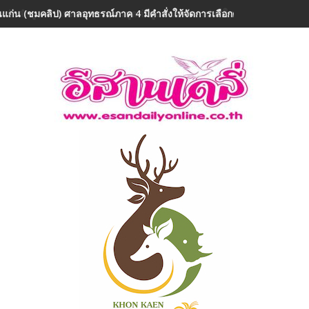
แก่น (ชมคลิป) ศาลอุทธรณ์ภาค 4 มีคำสั่งให้จัดการเลือกตั้งนายก อบจ.ขอนแ