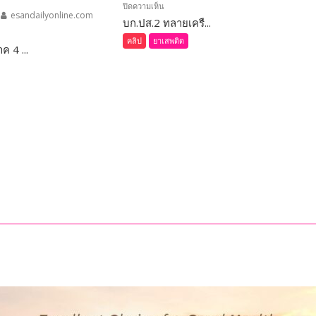
บน
ปิดความเห็น
esandailyonline.com
บก.ปส.2 ทลายเครื...
ร้อยเอ็ด
(ชม
คลิป
ยาเสพติด
 4 ...
่น
คลิป)
บก.ปส.2
ทลาย
เครือ
์
ข่าย
มี
ยา
เสพ
ติด
“Dark
Farm
888”
ยึด
ทรัพย์
อนแก่น
กว่า
93
ล้าน
บาท