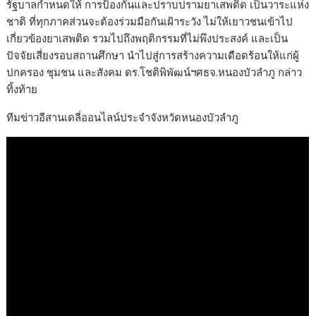
รัฐบาลกำหนดให้ การป้องกันและปราบปรามยาเสพติด เป็นวาระแห่ง
ชาติ ที่ทุกภาคส่วนจะต้องร่วมมือกันเฝ้าระวัง ไม่ให้เยาวชนเข้าไป
เกี่ยวข้องยาเสพติด รวมไปถึงพฤติกรรมที่ไม่พึงประสงค์ และเป็น
ปัจจัยเสี่ยงรอบสถานศึกษา นำไปสู่การสร้างความเดือดร้อนให้แก่ผู้
ปกครอง ชุมชน และสังคม ดร.โชติพิพัฒน์ฯศธจ.หนองบัวลำภู กล่าว
ทิ้งท้าย
ทีมข่าวอีสานเดลี่ออนไลน์ประจำจังหวัดหนองบัวลำภู