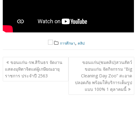
,
การศึกษา
คลิป
แนะแนว
ขอนแก่น-รพ.สิรินธร จัดงาน
ขอนแก่น(ชมคลิป)สวนสัตว์
เรื่อง
แสดงมุทิตาจิตแด่ผู้เกษียณอายุ
ขอนแก่น จัดกิจกรรม “Big
ราชการ ประจำปี 2563
Cleaning Day Zoo” สะอาด
ปลอดภัย พร้อมให้บริการเต็มรูป
แบบ 100% 1 ตุลาคมนี้