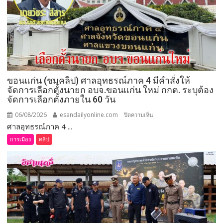
ที่
จังหวัด
เลย
มอบ
5
ข้อ
สั่ง
ขอนแก่น (ชมคลิป) ศาลอุทธรณ์ภาค 4 มีคำสั่งให้
การ
จัดการเลือกตั้งนายก อบจ.ขอนแก่น ใหม่ กกต. ระบุต้อง
ยก
จัดการเลือกตั้งภายใน 60 วัน
ระดับ
คุณภาพ
06/08/2026
esandailyonline.com
บน
ปิดความเห็น
ชีวิต
ศาลอุทธรณ์ภาค 4 ...
ขอนแก่น
เกษตรกร
(ชม
การเมือง
คลิป
พร้อม
คลิป)
เปิด
ศาล
งาน
อุทธรณ์
เทศกาล
ภาค 4 มี
กิน
คำ
เงาะ
สั่ง
เมือง
ให้