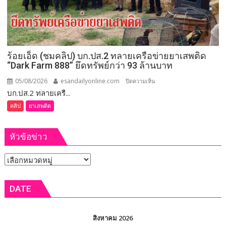
เลย
จัดการ
เลือก
ตั้ง
นายก
อบจ.ขอนแก่น
ร้อยเอ็ด (ชมคลิป) บก.ปส.2 ทลายเครือข่ายยาเสพติด
ใหม่
“Dark Farm 888” ยึดทรัพย์กว่า 93 ล้านบาท
กกต.
ระบุ
05/08/2026
esandailyonline.com
บน
ปิดความเห็น
ต้อง
บก.ปส.2 ทลายเครื...
ร้อยเอ็ด
จัดการ
(ชม
คลิป
ยาเสพติด
เลือก
คลิป)
ตั้ง
บก.ปส.2
ภายใน 60 วัน
หัวข้อข่าว
ทลาย
เครือ
หัวข้อ
ข่าย
ยา
ข่าว
เสพ
DATE
ติด
“Dark
Farm
สิงหาคม 2026
888”