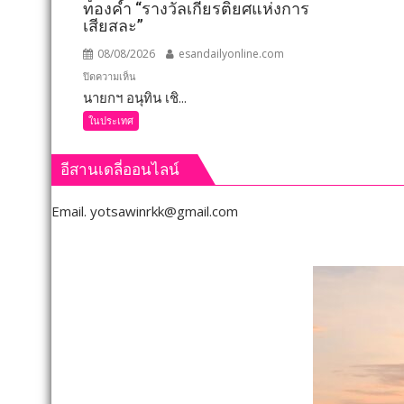
ทองคำ “รางวัลเกียรติยศแห่งการ
ลงพื้น
เสียสละ”
ที่
08/08/2026
esandailyonline.com
จังหวัด
เลย
บน
ปิดความเห็น
มอบ
นายกฯ อนุทิน เชิ...
นายก
5
อนุทิน
ในประเทศ
ข้อ
เชิดชู
สั่ง
264
อีสานเดลี่ออนไลน์
การ
กำนัน
ยก
ผู้ใหญ่
Email.
yotsawinrkk@gmail.com
ระดับ
บ้าน
คุณภา
ยอด
ชีวิต
เยี่ยม
เกษตร
มอบ
พร้อม
แหนบ
เปิด
ทองคำ
งาน
“รางวัล
เทศกา
เกียรติยศ
กิน
แห่ง
เงาะ
การ