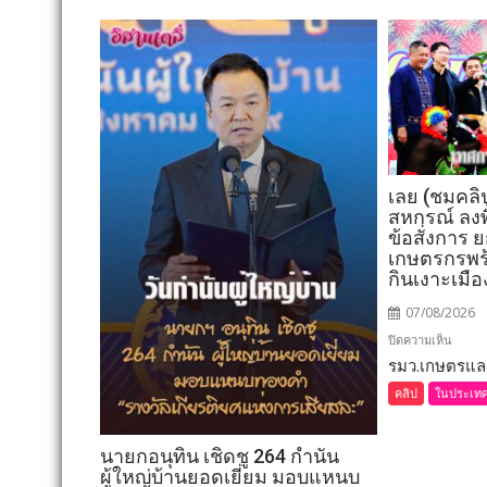
เลย (ชมคลิ
สหกรณ์ ลงพื
ข้อสั่งการ
เกษตรกรพร
กินเงาะเมื
07/08/2026
บน
ปิดความเห็น
รมว.เกษตรและ
เลย
(ชม
คลิป
ในประเท
คลิป)
รมว.เ
นายกอนุทิน เชิดชู 264 กำนัน
และ
ผู้ใหญ่บ้านยอดเยี่ยม มอบแหนบ
สหกรณ