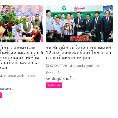
ป) รมว.เกษตรและ
รพ.ชัยภูมิ ร่วมโครงการผ่าตัดฟรี
้นที่จังหวัดเลย มอบ 5
12 ส.ค. ศัลยแพทย์ออร์โธฯ อาสา
 ยกระดับคุณภาพชีวิต
ถวายเป็นพระราชกุศล
้อมเปิดงานเทศกาล
07/08/2026
esandailyonline.com
องเลย
บน
ปิดความเห็น
esandailyonline.com
รพ.ชัยภูมิ ร่วมโ...
รพ.ชัยภูมิ
ร่วม
ในประเทศ
สหกร...
โครงการ
ศ
ผ่าตัด
ฟรี
กษตร
12
ส.ค.
์