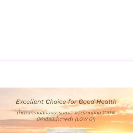
ศัลย
แพทย์
ออร์โธฯ
อาสา
ถวาย
เป็น
พระ
ราช
กุศล
พ
กร
ล