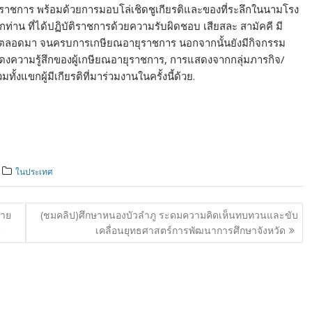
ุราชการ พร้อมด้วยการมอบโล่เชิดชูเกียรติและของที่ระลึกในนามโรง
่าน ที่ได้ปฏิบัติราชการด้วยความรับผิดชอบ เสียสละ สามัคคี มี
ันตลอดมา จนครบการเกษียณอายุราชการ นอกจากนั้นยังมีกิจกรรม
สดงความรู้สึกของผู้เกษียณอายุราชการ, การแสดงจากกลุ่มภารกิจ/
ั้งแขกผู้มีเกียรติที่มาร่วมงานในครั้งนี้ด้วย.
ในประเทศ
พาย
(ชมคลิป)ศึกษาหนองบัวลำภู ระดมความคิดเห็นทบทวนและขับ
ย
เคลื่อนยุทธศาสตร์การพัฒนาการศึกษาจังหวัด