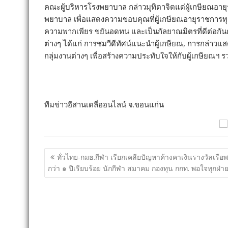
คณะผู้บริหารโรงพยาบาล กล่าวมุทิตาจิตแด่ผู้เกษียณอาย
พยาบาล เพื่อแสดงความขอบคุณที่ผู้เกษียณอายุราชการทุกท
ความพากเพียร ขยันอดทน และเป็นกัลยาณมิตรที่ดีต่อก
ต่างๆ ได้แก่ การชมวีดีทัศน์แนะนำผู้เกษียณ, การกล่าวแ
กลุ่มงานต่างๆ เพื่อสร้างความประทับใจให้กับผู้เกษียณฯ รวมท
ทีมข่าวอีสานเดลี่ออนไลน์ จ.ขอนแก่น
แนะแนว
ทั่วไทย-กมธ.กีฬา เรียกเคลียปัญหาค้างคาเงินรางวัลเรือ
เรื่อง
กว่า ๑ ปีเรียบร้อย นักกีฬา สมาคม กองทุน กกท. พอใจทุกฝ่า