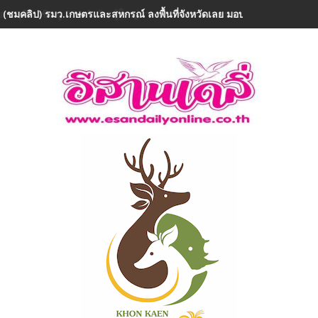
 (ชมคลิป) รมว.เกษตรและสหกรณ์ ลงพื้นที่จังหวัดเลย มอบ 5 ข้อสั่งการ ย