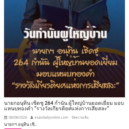
นายกอนุทิน เชิดชู 264 กำนัน ผู้ใหญ่บ้านยอดเยี่ยม มอบ
แหนบทองคำ “รางวัลเกียรติยศแห่งการเสียสละ”
08/08/2026
esandailyonline.com
บน
ปิดความเห็น
นายกฯ อนุทิน เชิ...
นายก