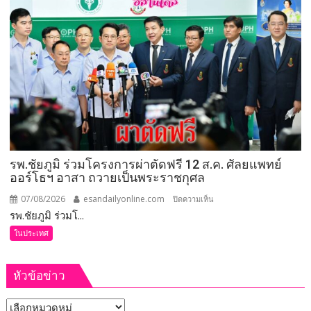
และ
สหกรณ์
ลงพื้น
ที่
จังหวัด
เลย
มอบ
5
ข้อ
สั่ง
รพ.ชัยภูมิ ร่วมโครงการผ่าตัดฟรี 12 ส.ค. ศัลยแพทย์
การ
ออร์โธฯ อาสา ถวายเป็นพระราชกุศล
ยก
ระดับ
07/08/2026
esandailyonline.com
บน
ปิดความเห็น
คุณภาพ
รพ.ชัยภูมิ ร่วมโ...
รพ.ชัยภูมิ
ชีวิต
ร่วม
ในประเทศ
เกษตรกร
โครงการ
พร้อม
ผ่าตัด
เปิด
หัวข้อข่าว
ฟรี
งาน
12
เทศกาล
หัวข้อ
ส.ค.