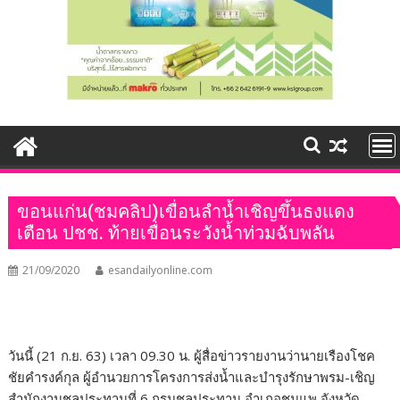
ขอนแก่น(ชมคลิป)เขื่อนลำน้ำเชิญขึ้นธงแดง
เตือน ปชช. ท้ายเขื่อนระวังน้ำท่วมฉับพลัน
21/09/2020
esandailyonline.com
วันนี้ (21 ก.ย. 63) เวลา 09.30 น. ผู้สื่อข่าวรายงานว่านายเรืองโชค
ชัยคำรงค์กุล ผู้อำนวยการโครงการส่งน้ำและบำรุงรักษาพรม-เชิญ
สำนักงานชลประทานที่ 6 กรมชลประทาน อำเภอชุมแพ จังหวัด