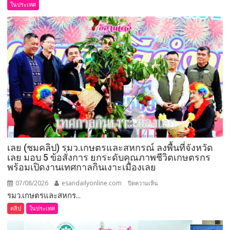
อนุทิน
ในประเทศ
เชิดชู
264
กำนัน
ผู้ใหญ่
บ้าน
ยอด
เยี่ยม
มอบ
แหนบ
ทองคำ
“รางวัล
เกียรติยศ
เลย (ชมคลิป) รมว.เกษตรและสหกรณ์ ลงพื้นที่จังหวัด
แห่ง
เลย มอบ 5 ข้อสั่งการ ยกระดับคุณภาพชีวิตเกษตรกร
การ
พร้อมเปิดงานเทศกาลกินเงาะเมืองเลย
เสีย
สละ”
07/08/2026
esandailyonline.com
บน
ปิดความเห็น
รมว.เกษตรและสหกร...
เลย
(ชม
คลิป
ในประเทศ
คลิป)
รมว.เกษตร