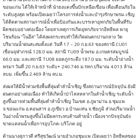
ขอนแก่น ได้ให้เจ้าหน้าที่ นำธงแดงขึ้นปักเหนือเขื่อน เพื่อเตือนภัยใน
ระดับสูงสุด พร้อมเปิดเผยว่าโครงการส่งน้ำและบำรุงรักษาพรม-เชิญ
ได้ติดตามสถานการณ์น้ำเพื่อป้องกันและบรรเทาอุทกภัยในพื้นที่รับ
ผิดชอบอย่างต่อเนื่อง โดยสาเหตุการเกิดอุทกภัยจากอิทธิพล พายุ
โชนร้อน “โนอึล” ได้ส่งผลกระทบทำให้เกิดฝนตกปานกลาง วัด
ปริมาณน้ำฝนสะสมตั้งแต่ วันที่ 17 – 20 ก.ย.63 ของสถานี CU01
เขื่อนจุฬาภรณ์ 128.0 มม. สถานี TU09 น้ำพรม อ.เกษตรสมบูรณ์
66.0 มม. และสถานี TU08 ยอดภูกระดึง 187.0 มม. ระดับน้ำอ่างน้ำ
พรมฯ วันที่ 20 ก.ย.63 ระดับ+ 240.746 ม.รทก.ปริมาณ 4.013 ล้าน
ลบม. เพิ่มขึ้น 2.469 ล้าน ลบ.ม.
ส่งผลให้มีน้ำท่วมขังพื้นที่ลุ่มต่ำลำน้ำเชิญ ซึ่งสถานการณ์ปัจจุบัน ยังมี
ฝนตกอย่างต่อเนื่อง ทำให้เกิดน้ำป่าไหลหลากในลำน้ำเชิญ ระดับน้ำ
สูงขึ้นอาจท่วมพื้นที่ลุ่มต่ำลำน้ำเชิญ ในเขต อ.ภูผาม่าน อ.ชุมแพ
จ.ขอนแก่น อ.คอนสาร อ.ภูเขียว อ.บ้านแท่น จ.ชัยภูมิ ส่วนปริมาณน้ำ
ในอ่างน้ำพรมสูงขึ้นไม่มีผลกระทบด้านท้ายน้ำ เนื่องจากปัจจุบันยัง
ขาดแคลนน้ำเพื่อการอุปโภค-บริโภค อยู่
ด้านนางสุภาวดี ศรีสุขวัฒน์ นายอำเภอชุมแพ เปิดเผยว่า อิทธิพลของ