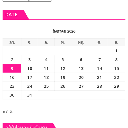
กิน
ศัลย
ข่าว
เงาะ
แพทย์
DATE
เมือง
ออร์โธฯ
เลย
อาสา
ถวาย
สิงหาคม 2026
เป็น
พระ
อา.
จ.
อ.
พ.
พฤ.
ศ.
ส.
ราช
1
กุศล
2
3
4
5
6
7
8
9
10
11
12
13
14
15
16
17
18
19
20
21
22
23
24
25
26
27
28
29
30
31
« ก.ค.
สถิติจำนวนผู้เข้าชม