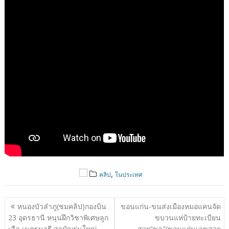
,
คลิป
ในประเทศ
แนะแนว
หนองบัวลำภู(ชมคลิป)กองบิน
ขอนแก่น-ขนส่งเมืองหมอแคนจัด
เรื่อง
23 อุดรธานี หนุนฝึกวิชาพิเศษลูก
ขบวนแห่ป้ายทะเบียน
เสือ-เนตรนารี สามัญรุ่นใหญ่
สวย“ขฉ”(ขอนแก่นเลขสวย