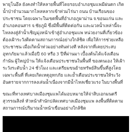
พายุโนอึล ยังคงทำให้หลายพื้นที่โดยรอบอำเภอชุมแพมีฝนตก เกิด
น้ำป่าจำนวนมากไหลหลากเข้าท่วมไร่นา ถนน บ้านเรือนของ
ประชาชน โดยเฉพาะในเขตพื้นที่อำเภอภูผาม่าน จ.ขอนแก่น และ
อำเภอคอนสาร จ.ชัยภูมิ ซึ่งมีพื้นที่ติดต่อกัน และมวลน้ำเหล่านี้จะ
ไหลลงสู่ลำน้ำเชิญมุ่งหน้าเข้าสู่อำเภอชุมแพ หน่วยงานที่เกี่ยวข้อง
ต้องเฝ้าระวังติดตามสถานการณ์อย่างใกล้ชิด เพื่อให้การช่วยเหลือ
ประชาชน เมื่อเกิดน้ำท่วมอย่างทันท่วงที หลังจากที่เคยประสบ
อุทกภัยมาแล้วเมื่อปี 60 หรือ 3 ปีที่ผ่านมา เบื้องต้นได้แจ้งเตือน
กำนัน ผู้ใหญ่บ้าน ให้แจ้งเตือนประชาชนในพื้นที่ ของตนเอง ให้เฝ้า
ระวังระดับน้ำ 24 ชั่วโมง และเตรียมขนย้ายทรัพย์สินขึ้นที่สูงโดย
เฉพาะพื้นที่ ที่เคยเกิดเหตุอุทกภัย และย้ำเตือนประขาชนให้ระวัง
อันตรายจากการลงเล่นน้ำเนื่องจากมีน้ำไหลเชี่ยวแรง ในบางพื้นที่
ขณะที่ทางเทศบาลเมืองชุมแพได้มอบหมายให้จ่าสิบเอกมนตรี
สุวรรณสิงห์ หัวหน้าสำนักปลัดเทศบาลเมืองชุมแพ ลงพื้นที่ติดตาม
สถานการณ์ปริมาณน้ำหน้าเขื่อนอย่างใกล้ชิด