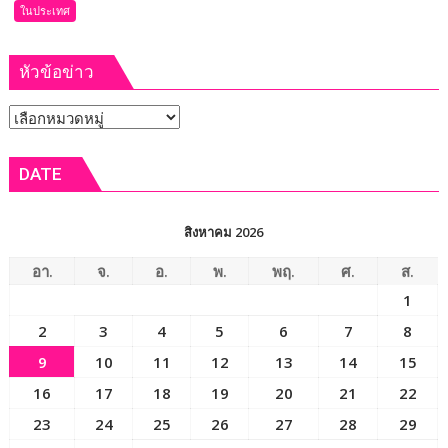
16
17
18
19
20
21
22
23
24
25
26
27
28
29
30
31
« ก.ค.
สถิติจำนวนผู้เข้าชม
Users Today : 432
Users Yesterday : 2275
Total views : 19598329
Who's Online : 18