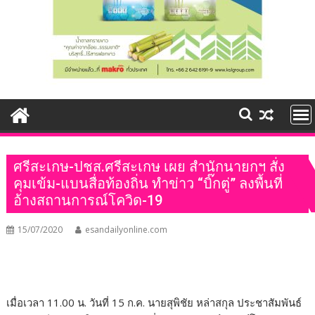
ศรีสะเกษ-ปชส.ศรีสะเกษ เผย สำนักนายกฯ สั่ง
คุมเข้ม-แบนสื่อท้องถิ่น ทำข่าว “บิ๊กตู่” ลงพื้นที่
อ้างสถานการณ์โควิด-19
15/07/2020
esandailyonline.com
เมื่อเวลา 11.00 น. วันที่ 15 ก.ค. นายสุพิชัย หล่าสกุล ประชาสัมพันธ์