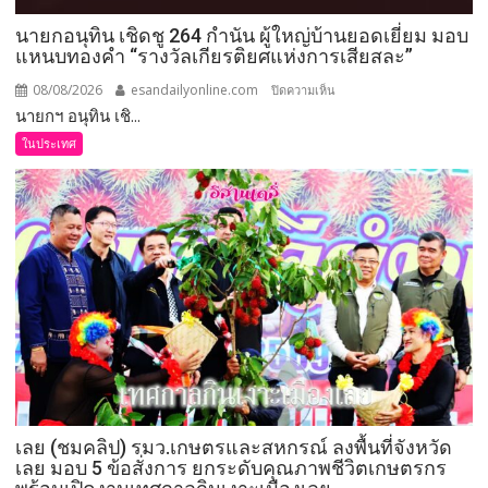
“รางวัล
เกียรติยศ
เลย (ชมคลิป) รมว.เกษตรและสหกรณ์ ลงพื้นที่จังหวัด
แห่ง
เลย มอบ 5 ข้อสั่งการ ยกระดับคุณภาพชีวิตเกษตรกร
การ
พร้อมเปิดงานเทศกาลกินเงาะเมืองเลย
เสีย
สละ”
07/08/2026
esandailyonline.com
บน
ปิดความเห็น
รมว.เกษตรและสหกร...
เลย
(ชม
คลิป
ในประเทศ
คลิป)
รมว.เกษตร
และ
สหกรณ์
ลงพื้น
ที่
จังหวัด
เลย
มอบ
5
ข้อ
สั่ง
รพ.ชัยภูมิ ร่วมโครงการผ่าตัดฟรี 12 ส.ค. ศัลยแพทย์
การ