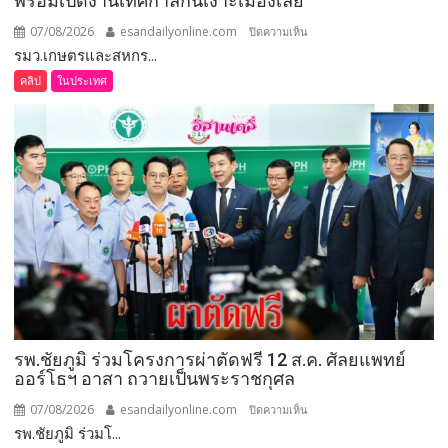
ออร์โธฯ อาสา ถวายเป็นพระราชกุศล
ยก
ระดับ
07/08/2026
esandailyonline.com
บน
ปิดความเห็น
คุณภาพ
รพ.ชัยภูมิ ร่วมโ...
รพ.ชัยภูมิ
ชีวิต
ร่วม
ในประเทศ
เกษตรกร
โครงการ
พร้อม
ผ่าตัด
เปิด
หัวข้อข่าว
ฟรี
งาน
12
เทศกาล
หัวข้อ
ส.ค.
กิน
ศัลย
ข่าว
เงาะ
แพทย์
DATE
เมือง
ออร์โธฯ
เลย
อาสา
ถวาย
สิงหาคม 2026
เป็น
พระ
อา.
จ.
อ.
พ.
พฤ.
ศ.
ส.
ราช
1
กุศล
2
3
4
5
6
7
8
9
10
11
12
13
14
15