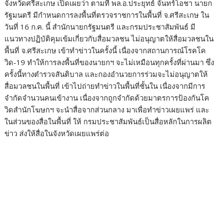
จังหวัดศรีสะเกษ เปิดเผยว่า ตามที่ พล.อ.ประยุทธ์ จันทร์โอชา นายก
รัฐมนตรี มีกำหนดการลงพื้นที่ตรวจราชการในพื้นที่ จ.ศรีสะเกษ ใน
วันที่ 16 ก.ค. นี้ สำนักนายกรัฐมนตรี และกรมประชาสัมพันธ์ มี
แนวทางปฏิบัติคุมเข้มเกี่ยวกับสื่อมวลชน ไม่อนุญาตให้สื่อมวลชนใน
พื้นที่ จ.ศรีสะเกษ เข้าทำข่าวในครั้งนี้ เนื่องจากสถานการณ์โรคโค
วิด-19 ทำให้การลงพื้นที่ของนายกฯ จะไม่เหมือนทุกครั้งที่ผ่านมา ซึ่ง
ครั้งนี้ทางตำรวจสันติบาล และกองอำนวยการร่วมจะไม่อนุญาตให้
สื่อมวลชนในพื้นที่ เข้าไปถ่ายทำข่าวในพื้นที่ชั้นใน เนื่องจากมีการ
จำกัดจำนวนคนเข้างาน เนื่องจากถูกจำกัดด้วยมาตรการป้องกันโค
วิดสำนักโฆษกฯ จะนำสื่อจากส่วนกลาง มาเพื่อทำข่าวเผยแพร่ และ
ในส่วนของสื่อในพื้นที่ ให้ กรมประชาสัมพันธ์เป็นสื่อหลักในการผลิต
ข่าว ส่งให้สื่อในจังหวัดเผยแพร่ต่อ
ทั้งนี้มาตรการดังกล่าว ส่วนกลางแจ้งมาว่า เนื่องจากมีโควิด-19 การ
ลงพื้นที่ของนายกฯ ในครั้งนี้จึงมีรูปแบบใหม่ และให้ใช้ จ.ศรีสะเกษ
เป็นจังหวัดนำร่อง ในการลงพื้นที่ของนายกฯ ในช่วงที่ยังมีโรคโค
วิด-19 ซึ่งในแต่ละจุด จะกำหนดคนอยู่ในพื้นที่ชั้นใน ทั้งหมด รวมทุก
คนแล้ว ประมาณ 150-250 คน ต้องกำหนดระยะห่างของคนแต่ละ
คน ไม่ให้ใกล้ชิด แออัด และมีการป้องกันคัดกรองตามมาตรการของ