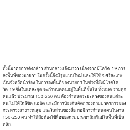
กระทรวงสาธารณสุข และในส่วนของสื่อ พอมีการกำหนดคนในงาน
150-250 คน ทำให้สื่อต้องใช้สื่อของกรมประชาสัมพันธ์ในพื้นที่เป็น
หลัก.
ทีมข่าว จ.ศรีสะเกษ // รายงาน
ในประเทศ
แนะแนว
กาฬสินธุ์(ชมคลิป)นายอำเภอ
กาฬสินธุ์(ชมคลิป)พบอีกถูกหลอก
เรื่อง
ห้วยเม็กตรวจสอบกระดูกสัตว์
ทำงานประเทศออสเตรเลียเรียก
โบราณพบกลางทุ่งนา
ค่าประกันโควิดอีก 2 หมื่น