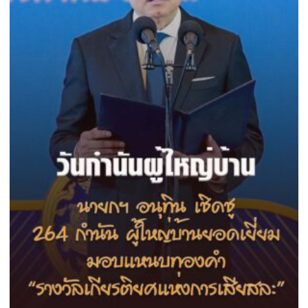
นายกอนุทิน เชิดชู 264 กำนัน ผู้ใหญ่บ้านยอดเยี่ยม มอบ
แหนบทองคำ “รางวัลเกียรติยศแห่งการเสียสละ”
08/08/2026
esandailyonline.com
บน
ปิดความเห็น
นายกฯ อนุทิน เชิ...
นายก
อนุทิน
ในประเทศ
เชิดชู
264
กำนัน
ผู้ใหญ่
บ้าน
ยอด
เยี่ยม
มอบ
แหนบ
ทองคำ