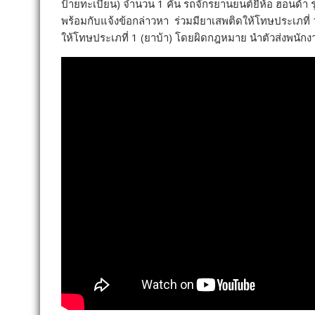
ป้ายทะเบียน) จำนวน 1 คัน รถจักรยานยนต์ยี่ห้อ ฮอนด้า 
พร้อมกับแจ้งข้อกล่าวหา ร่วมมียาเสพติดให้โทษประเภที
ให้โทษประเภที่ 1 (ยาบ้า) โดยผิดกฎหมาย นำตัวส่งพนั