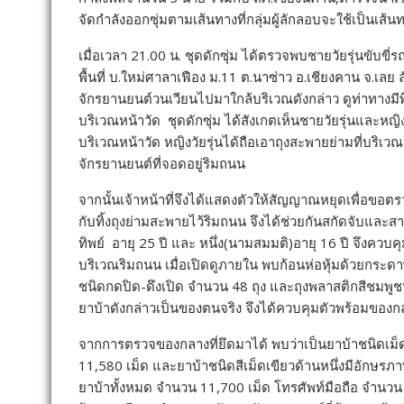
จัดกำลังออกซุ่มตามเส้นทางที่กลุ่มผู้ลักลอบจะใช้เป็นเส
เมื่อเวลา 21.00 น. ชุดดักซุ่ม ได้ตรวจพบชายวัยรุ่นขับขี
พื้นที่ บ.ใหม่ศาลาเฟือง ม.11 ต.นาซ่าว อ.เชียงคาน จ.เลย 
จักรยานยนต์วนเวียนไปมาใกล้บริเวณดังกล่าว ดูท่าทางมีพิร
บริเวณหน้าวัด ชุดดักซุ่ม ได้สังเกตเห็นชายวัยรุ่นและหญิง
บริเวณหน้าวัด หญิงวัยรุ่นได้ถือเอาถุงสะพายย่ามที่บริเวณ
จักรยานยนต์ที่จอดอยู่ริมถนน
จากนั้นเจ้าหน้าที่จึงได้แสดงตัวให้สัญญาณหยุดเพื่อขอตรวจ
กับทิ้งถุงย่ามสะพายไว้ริมถนน จึงได้ช่วยกันสกัดจับและส
ทิพย์ อายุ 25 ปี และ หนึ่ง(นามสมมติ)อายุ 16 ปี จึงควบคุ
บริเวณริมถนน เมื่อเปิดดูภายใน พบก้อนห่อหุ้มด้วยกระดา
ชนิดกดปิด-ดึงเปิด จำนวน 48 ถุง และถุงพลาสติกสีชมพูช
ยาบ้าดังกล่าวเป็นของตนจริง จึงได้ควบคุมตัวพร้อมของ
จากการตรวจของกลางที่ยึดมาได้ พบว่าเป็นยาบ้าชนิดเม็ด
11,580 เม็ด และยาบ้าชนิดสีเม็ดเขียวด้านหนึ่งมีอักษรภ
ยาบ้าทั้งหมด จำนวน 11,700 เม็ด โทรศัพท์มือถือ จำนวน 3 เ