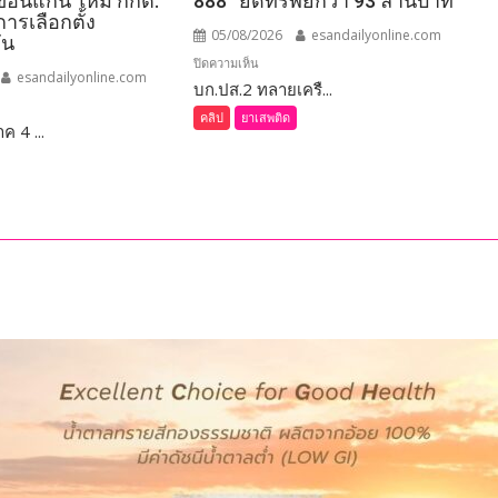
อนแก่น ใหม่ กกต.
888” ยึดทรัพย์กว่า 93 ล้านบาท
การเลือกตั้ง
05/08/2026
esandailyonline.com
ัน
บน
ปิดความเห็น
esandailyonline.com
บก.ปส.2 ทลายเครื...
ร้อยเอ็ด
(ชม
คลิป
ยาเสพติด
 4 ...
่น
คลิป)
บก.ปส.2
ทลาย
เครือ
์
ข่าย
มี
ยา
เสพ
ติด
“Dark
Farm
888”
ยึด
ทรัพย์
อนแก่น
กว่า
93