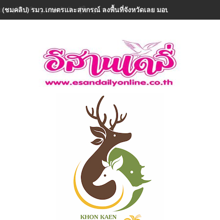
 (ชมคลิป) รมว.เกษตรและสหกรณ์ ลงพื้นที่จังหวัดเลย มอบ 5 ข้อสั่งการ ย