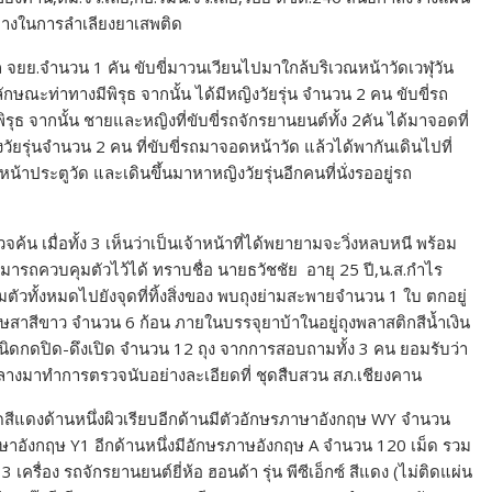
้นทางในการลำเลียงยาเสพติด
่รถ จยย.จำนวน 1 คัน ขับขี่มาวนเวียนไปมาใกล้บริเวณหน้าวัดเวฬุวัน
ลักษณะท่าทางมีพิรุธ จากนั้น ได้มีหญิงวัยรุ่น จำนวน 2 คน ขับขี่รถ
ุธ จากนั้น ชายและหญิงที่ขับขี่รถจักรยานยนต์ทั้ง 2คัน ได้มาจอดที่
วัยรุ่นจำนวน 2 คน ที่ขับขี่รถมาจอดหน้าวัด แล้วได้พากันเดินไปที่
หน้าประตูวัด และเดินขึ้นมาหาหญิงวัยรุ่นอีกคนที่นั่งรออยู่รถ
ค้น เมื่อทั้ง 3 เห็นว่าเป็นเจ้าหน้าที่ได้พยายามจะวิ่งหลบหนี พร้อม
ามารถควบคุมตัวไว้ได้ ทราบชื่อ นายธวัชชัย อายุ 25 ปี,น.ส.กำไร
มตัวทั้งหมดไปยังจุดที่ทิ้งสิ่งของ พบถุงย่ามสะพายจำนวน 1 ใบ ตกอยู่
ษสาสีขาว จำนวน 6 ก้อน ภายในบรรจุยาบ้าในอยู่ถุงพลาสติกสีน้ำเงิน
นิดกดปิด-ดึงเปิด จำนวน 12 ถุง จากการสอบถามทั้ง 3 คน ยอมรับว่า
กลางมาทำการตรวจนับอย่างละเอียดที่ ชุดสืบสวน สภ.เชียงคาน
สีแดงด้านหนึ่งผิวเรียบอีกด้านมีตัวอักษรภาษาอังกฤษ WY จำนวน
าษาอังกฤษ Y1 อีกด้านหนึ่งมีอักษรภาษอังกฤษ A จำนวน 120 เม็ด รวม
ครื่อง รถจักรยานยนต์ยี่ห้อ ฮอนด้า รุ่น พีซีเอ็กซ์ สีแดง (ไม่ติดแผ่น