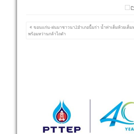
แนะแนว
ขอนแก่น-ฝนมาชาวนา2อำเภอนื้มร่า น้ำท่าเต็มห้วยเต็
เรื่อง
พร้อมหว่านกล้าไถดำ