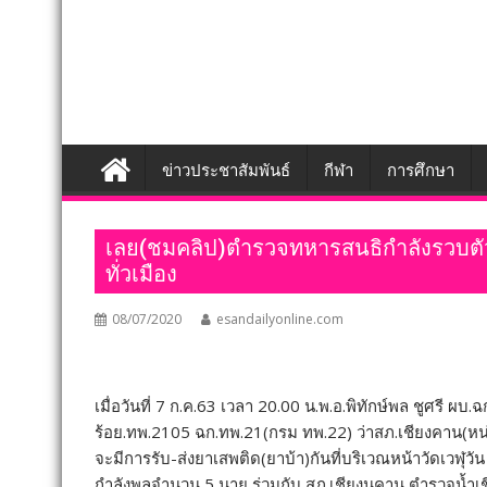
ข่าวประชาสัมพันธ์
กีฬา
การศึกษา
เลย(ชมคลิป)ตำรวจทหารสนธิกำลังรวบตัวว
ทั่วเมือง
08/07/2020
esandailyonline.com
เมื่อวันที่ 7 ก.ค.63 เวลา 20.00 น.พ.อ.พิทักษ์พล ชูศรี
ร้อย.ทพ.2105 ฉก.ทพ.21(กรม ทพ.22) ว่าสภ.เชียงคาน(หน่ว
จะมีการรับ-ส่งยาเสพติด(ยาบ้า)กันที่บริเวณหน้าวัดเวฬุวัน
กำลังพลจำนวน 5 นาย ร่วมกับ สภ.เชียงนคาน,ตำรวจน้ำเ