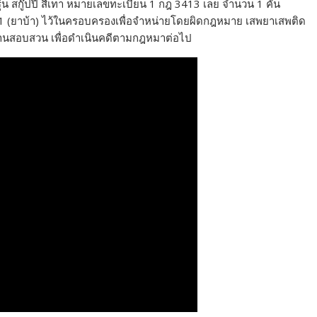
รุ่น สกู๊ปปี สีเทา หมายเลขทะเบียน 1 กฎ 3413 เลย จำนวน 1 คัน
่ 1 (ยาบ้า) ไว้ในครอบครองเพื่อจำหน่ายโดยผิดกฎหมาย เสพยาเสพติด
กงานสอบสวน เพื่อดำเนินคดีตามกฎหมาต่อไป