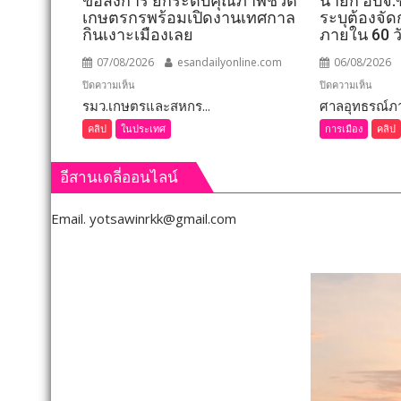
ข้อสั่งการ ยกระดับคุณภาพชีวิต
นายก อบจ.ข
เกษตรกรพร้อมเปิดงานเทศกาล
ระบุต้องจัด
กินเงาะเมืองเลย
ภายใน 60 ว
07/08/2026
esandailyonline.com
06/08/2026
บน
บน
ปิดความเห็น
ปิดความเห็น
รมว.เกษตรและสหกร...
เลย
ศาลอุทธรณ์ภาค
ขอนแก
(ชม
(ชม
คลิป
ในประเทศ
การเมือง
คลิป
คลิป)
คลิป)
รมว.เกษตร
ศาล
อีสานเดลี่ออนไลน์
และ
อุทธรณ
สหกรณ์
ภาค 4 
Email.
yotsawinrkk@gmail.com
ลงพื้น
คำ
ที่
สั่ง
จังหวัด
ให้
เลย
จัดการ
มอบ
เลือก
5
ตั้ง
ข้อ
นายก
สั่ง
อบจ.ข
การ
ใหม่
ยก
กกต.