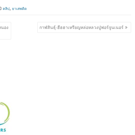
,
คลิป
ยาเสพติด
มหนอง
กาฬสินธุ์-ฮืฮฮาเหรียญหล่อหลวงปู่ฟอร์จูนเนอร์