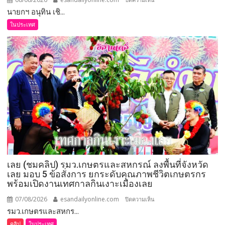
นายกฯ อนุทิน เชิ...
นายก
อนุทิน
ในประเทศ
เชิดชู
264
กำนัน
ผู้ใหญ่
บ้าน
ยอด
เยี่ยม
มอบ
แหนบ
ทองคำ
“รางวัล
เกียรติยศ
เลย (ชมคลิป) รมว.เกษตรและสหกรณ์ ลงพื้นที่จังหวัด
แห่ง
เลย มอบ 5 ข้อสั่งการ ยกระดับคุณภาพชีวิตเกษตรกร
การ
พร้อมเปิดงานเทศกาลกินเงาะเมืองเลย
เสีย
สละ”
07/08/2026
esandailyonline.com
บน
ปิดความเห็น
รมว.เกษตรและสหกร...
เลย
(ชม
คลิป
ในประเทศ