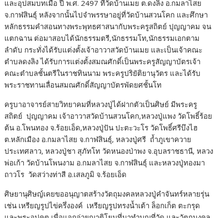
และอุปสมบทเมื่อ ปี พ.ศ. 2497 ที่วัดบ้านเมย ต.ดงลิง อ.กมลาไสย
จ.กาฬสินธุ์ หลังจากนั้นไปจำพรรษาอยู่ที่วัดบ้านสวนโคก และศึกษา
หลักธรรมคำสอนทางพระพุทธศาสนากับพระครูสถิตย์ ปุญญาคม จน
แตกฉาน ต่อมาสอบได้นักธรรมตรี,นักธรรมโท,นักธรรมเอกตาม
ลำดับ กระทั่งได้รับแต่งตั้งเจ้าอาวาสวัดบ้านเมย และเป็นเจ้าคณะ
ตำบลดงลิง ได้รับการแต่งตั้งสมณศักดิ์เป็นพระครูสัญญาบัตรเจ้า
คณะตำบลชั้นตรีในราชทินนาม พระครูปริยัติยานุวัตร และได้รับ
พระราชทานเลื่อนสมณศักดิ์สัญญาบัตรพัดยศชั้นโท
ครูบาอาจารย์สายวิทยาคมที่หลวงปู่ได้ฝากตัวเป็นศิษย์ มีพระครู
สถิตย์ ปุญญาคม เจ้าอาวาสวัดบ้านสวนโคก,หลวงปู่แพง วัดโพธิ์ร้อย
ต้น อ.โพนทอง จ.ร้อยเอ็ด,หลวงปู่ปัน ปะตะวะโร วัดโพธิ์ศรีบึงไฮ
ต.หลักเมือง อ.กมลาไสย จ.กาฬสินธุ์, หลวงปู่ศรี ถ้ำภูเขาควาย
ประเทศลาว, หลวงปู่ชา สุภัทโท วัดหนองป่าพง จ.อุบลราชธานี, หลวง
พ่อเก้า วัดบ้านโพนงาม อ.กมลาไสย จ.กาฬสินธุ์ และหลวงปู่ทองมา
ถาวโร วัดสว่างท่าสี อ.เสลภูมิ จ.ร้อยเอ็ด
ศิษยานุศิษญ์เคยขออนุญาตสร้างวัตถุมงคลหลวงปู่คำจันทร์หลายรุ่น
เช่น เหรียญรูปไข่ครึ่งองค์ เหรียญรูปทรงน้ำเต้า ล็อกเก็ต ตะกรุด
และพระอุปคุต เพื่อแจกจ่ายญาติโยมที่มาทำบุญที่วัด และวัตถุมงคล