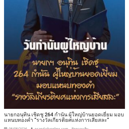
นายกอนุทิน เชิดชู 264 กำนัน ผู้ใหญ่บ้านยอดเยี่ยม มอบ
แหนบทองคำ “รางวัลเกียรติยศแห่งการเสียสละ”
08/08/2026
esandailyonline.com
บน
ปิดความเห็น