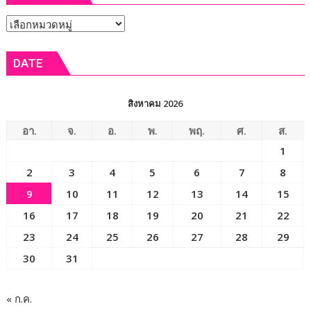
งาน
12
เทศกาล
หัวข้อ
ส.ค.
กิน
ศัลย
ข่าว
เงาะ
แพทย์
DATE
เมือง
ออร์โธฯ
เลย
อาสา
ถวาย
สิงหาคม 2026
เป็น
พระ
อา.
จ.
อ.
พ.
พฤ.
ศ.
ส.
ราช
1
กุศล
2
3
4
5
6
7
8
9
10
11
12
13
14
15
16
17
18
19
20
21
22
23
24
25
26
27
28
29
30
31
« ก.ค.