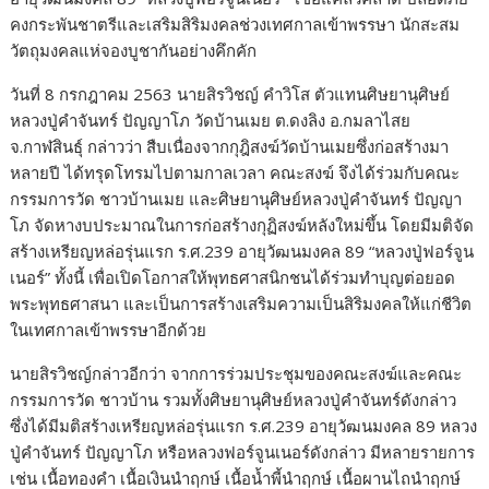
คงกระพันชาตรีและเสริมสิริมงคลช่วงเทศกาลเข้าพรรษา นักสะสม
วัตถุมงคลแห่จองบูชากันอย่างคึกคัก
วันที่ 8 กรกฎาคม 2563 นายสิรวิชญ์ คำวิโส ตัวแทนศิษยานุศิษย์
หลวงปู่คำจันทร์ ปัญญาโภ วัดบ้านเมย ต.ดงลิง อ.กมลาไสย
จ.กาฬสินธุ์ กล่าวว่า สืบเนื่องจากกุฎิสงฆ์วัดบ้านเมยซึ่งก่อสร้างมา
หลายปี ได้ทรุดโทรมไปตามกาลเวลา คณะสงฆ์ จึงได้ร่วมกับคณะ
กรรมการวัด ชาวบ้านเมย และศิษยานุศิษย์หลวงปู่คำจันทร์ ปัญญา
โภ จัดหางบประมาณในการก่อสร้างกุฏิสงฆ์หลังใหม่ขึ้น โดยมีมติจัด
สร้างเหรียญหล่อรุ่นแรก ร.ศ.239 อายุวัฒนมงคล 89 “หลวงปู่ฟอร์จูน
เนอร์” ทั้งนี้ เพื่อเปิดโอกาสให้พุทธศาสนิกชนได้ร่วมทำบุญต่อยอด
พระพุทธศาสนา และเป็นการสร้างเสริมความเป็นสิริมงคลให้แก่ชีวิต
ในเทศกาลเข้าพรรษาอีกด้วย
นายสิรวิชญ์กล่าวอีกว่า จากการร่วมประชุมของคณะสงฆ์และคณะ
กรรมการวัด ชาวบ้าน รวมทั้งศิษยานุศิษย์หลวงปู่คำจันทร์ดังกล่าว
ซึ่งได้มีมติสร้างเหรียญหล่อรุ่นแรก ร.ศ.239 อายุวัฒนมงคล 89 หลวง
ปู่คำจันทร์ ปัญญาโภ หรือหลวงฟอร์จูนเนอร์ดังกล่าว มีหลายรายการ
เช่น เนื้อทองคำ เนื้อเงินนำฤกษ์ เนื้อน้ำพี้นำฤกษ์ เนื้อผานไถนำฤกษ์