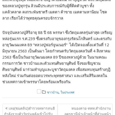
ของหลวงปู่ทุกรุ่น ล้วนมีประสบการณ์กับผู้ที่ติดตัวบูชา ทั้ง
แคล้วคลาด คงกระพันชาตรี เมตตา ค้าขาย เมตตามหานิยม โชค
ลาภ เรียกได้ว่าพุทธคุณครอบจักรวาล
ปัจจุบันหลวงปู่สิริอายุ 88 ปี 68 พรรษา ซึ่งวัตถุมงคลรุ่นล่าสุด เหรียญ
หล่อรุ่นแรก ร.ศ.239 ซึ่งตรงกับอายุของกรุงรัตนโกสินทร์ และตรงกับ
อายุวัฒนมงคล 89 “หลวงปู่ฟอร์จูนเนอร์” ได้เปิดจองตั้งแต่วันที่ 12
มิถุนายน 2563 เป็นต้นมา โดยกำหนดรับวัตถุมงคลวันที่ 4 สิงหาคม
2563 ซึ่งเป็นวันอายุวัฒนมงคล 89 ปีของหลวงปู่ด้วย ในนามคณะ
กรรมการวัด ชาวบ้านและตัวแทนศิษยานุศิษย์ จึงขอเชิญชวน
ศิษยานุศิษย์ มาร่วมทำบุญและบูชาวัตถุมงคล เพื่อสมทบทุนสร้างกุฎิ
หลังใหม่ ร่วมกันต่อยอดบวรพระพุทธศาสนา และเสริมสิริมงคลใน
ช่วงเทศกาลเข้าพรรษาโดยพร้อมเพรียงกัน
,
ชาวบ้าน
ในประเทศ
แนะแนว
เลย(ชมคลิป)ตำรวจทหารสนธิ
หนองคาย-ททท.สำนักงาน
เรื่อง
กำลังรวบตัววัยรุ่นหลังเข้าไปรับ
อุดรธานีนำเจ้าหน้าที่ส่วนหน้า