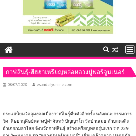
กาฬสินธุ์-ฮืฮฮาเหรียญหล่อหลวงปู่ฟอร์จูนเนอร์
08/07/2020
esandailyonline.com
กระแสนิยมวัตถุมงคลเมืองกาฬสินธุ์ตื่นตัวอีกครั้ง หลังคณะกรรมการ
วัด ศิษยานุศิษย์หลวงปู่คำจันทร์ ปัญญาโภ วัดบ้านเมย ตำบลดงลิง
อำเภอกมลาไสย จังหวัดกาฬสินธุ์ สร้างเหรียญหล่อรุ่นแรก ร.ศ.239
อายุวัฒนมงคล 89 “หลวงปู่ฟอร์จูนเนอร์” เชื่อแคล้วคลาด ปลอดภัย