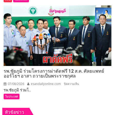
คลิป)
รมว.เกษตร
และ
สหกรณ์
ลงพื้น
ที่
จังหวัด
เลย
มอบ
5
ข้อ
สั่ง
รพ.ชัยภูมิ ร่วมโครงการผ่าตัดฟรี 12 ส.ค. ศัลยแพทย์
การ
ออร์โธฯ อาสา ถวายเป็นพระราชกุศล
ยก
ระดับ
07/08/2026
esandailyonline.com
บน
ปิดความเห็น
คุณภาพ
รพ.ชัยภูมิ ร่วมโ...
รพ.ชัยภูมิ
ชีวิต
ร่วม
ในประเทศ
เกษตรกร
โครงการ
พร้อม
ผ่าตัด
เปิด
หัวข้อข่าว
ฟรี