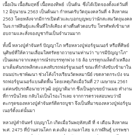
เนื้อเงิน เนื้อสัมฤทธิ์ เนื้อทองทิพย์ เป็นต้น ซึ่งได้เปิดจองตั้งแต่วันที่
12 มิถุนายน 2563 เป็นต้นมา กำหนดรับวัตถุมงคลวันที่ 4 สิงหาคม
2563 โดยหลังจากมีการเปิดตัวและบอกบุญพบว่านักสะสมวัตถุมงคล
ในจ.กาฬสินธุ์และพื้นที่ใกล้เคียง ต่างตื่นตัวตอบรับ โทรศัพท์เข้ามาส
อบถามและสั่งจองบูชากันเป็นจำนวนมาก
ทั้งนี้ หลวงปู่คำจันทร์ ปัญญาโภ หรือหลวงปู่ฟอร์จูนเนอร์ หรือที่ศิษย์
นุศิษย์ที่ให้ความเลื่อมใสศรัทธาถวายนามท่านว่า “บารมีปัญญาโภ”
เป็นผลมาจากเหตุการณ์รถบรรทุกพ่วง 18 ล้อ บรรทุกเมล็ดถั่วเหลือง
มาเต็มคันรถพลิกตะแคงทับรถฟอร์จูนเนอร์ ขณะที่กำลังขับเข้ามาใน
ถนนประชาพัฒนา ช่วงโค้งโรงเรียนวัดพลมานีย์ เขตลาดกระบัง จน
รถฟอร์จูนเนอร์แบนติดพื้น โดยเหตุเกิดเมื่อวันที่ 27 เมษายน 2561
แต่คนขับรถคือนายวรวุฒิ อยู่ญาติมาก ซึ่งเป็นลูกเขยบ้านเมย ทำงาน
ที่การบินไทย กลับไม่เป็นไรอะไรเลย จากการตรวจสอบพบว่ามี
ตะกรุดของหลวงปู่คำจันทร์ติดรถบูชา จึงเป็นที่มาของหลวงปู่ฟอร์จูน
เนอร์ตั้งแต่นั้นมา
หลวงปู่คำจันทร์ ปญฺญาโภ เกิดเมื่อวันพฤหัสบดี ที่ 4 เดือน สิงหาคม
พ.ศ. 2475 ที่บ้านสวนโคก ต.ดงลิง อ.กมลาไสย จ.กาฬสินธุ์ บรรพชา