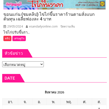
กว่า
SMEs
2,000
เข้า
ขอนแก่น (ชมคลิป) ไข่ไก่ขึ้นราคาร้านตามสั่งแบก
ราย
ถึง
ต้นทุน เฉลี่ยฟองละ 4 บาท
สิน
เชื่อ
29/05/2024
esandailyonline.com
บน
ปิดความเห็น
เสริม
ไข่ไก่ปรับขึ้นรา...
ขอนแก่น (ชม
ศักยภาพ
คลิป)
คลิป
เศรษฐกิจ
ราย
ไข่
ย่อย
ไก่
อาชีพ
หัวข้อข่าว
ขึ้น
อิสระ
ราคา
ผ่าน
หัวข้อ
ร้าน
ศูนย์
ตาม
ข่าว
ที่
สั่ง
DATE
ปรึกษา
แบก
ทางการ
ต้นทุน
เงิน
เฉลี่ย
สิงหาคม 2026
ฟอง
ละ
อา.
จ.
อ.
พ.
พฤ.
ศ.
ส.
4
1