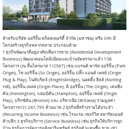
สำหรับบริษัท ออริจิ้น พร็อพเพอร์ตี้ จำกัด (มหาชน) หรือ ORI มี
โครงสร้างธุรกิจหลากหลาย ประกอบด้วย
1.ธุรกิจพัฒนาที่อยู่อาศัยเพื่อการขาย (Residential Development
Business) พัฒนาคอนโดมิเนียมและบ้านจัดสรรมาแล้ว 158
โครงการ (ณ สิ้นไตรมาส 1/2567) เช่น แบรนด์ พาร์ค ออริจิ้น (Park
Origin), โซ ออริจิ้น (So Origin), ออริจิ้น ปลั๊ก แอนด์ เพลย์ (Origin
Plug & Play), ไนท์บริดจ์ (Knightsbridge), นอตติ้ง ฮิลล์ (Notting
Hill), ออริจิ้น เพลส (Origin Place), ดิ ออริจิ้น (The Origin), เคนซิง
ตัน (Kensington), แฮมป์ตัน (Hampton), ออริจิ้น เพลย์ (Origin
Play), บริกซ์ตัน (Brixton) และ บริทาเนีย (Britania) รวมมูลค่า
โครงการกว่า 247,795 ล้านบาท 2.ธุรกิจที่สร้างรายได้ประจำ
(Recurring Income Business) เช่น โรงแรม เซอร์วิส อพาร์ตเมนท์
ค้าปลีก 3.ธุรกิจบริการ (Service Business) เช่น ธุรกิจให้บริการลูก
บ้าน ธุรกิจการจัดการอสังหาริมทรัพย์ ธุรกิจตัวแทนซื้อ ขาย เช่า