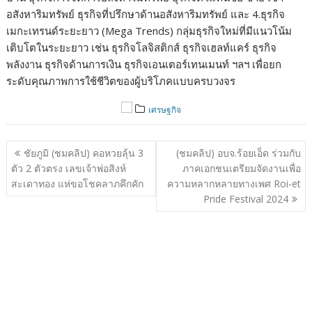
อสังหาริมทรัพย์ ธุรกิจที่ปรึกษาด้านอสังหาริมทรัพย์ และ 4.ธุรกิจ
เมกะเทรนด์ระยะยาว (Mega Trends) กลุ่มธุรกิจใหม่ที่มีแนวโน้ม
เติบโตในระยะยาว เช่น ธุรกิจโลจิสติกส์ ธุรกิจเฮลท์แคร์ ธุรกิจ
พลังงาน ธุรกิจด้านการเงิน ธุรกิจเอนเตอร์เทนเมนท์ ฯลฯ เพื่อยก
ระดับคุณภาพการใช้ชีวิตของผู้บริโภคแบบครบวงจร
เศรษฐกิจ
แนะแนว
ชัยภูมิ (ชมคลิป) คอหวยลุ้น 3
(ชมคลิป) อบจ.ร้อยเอ็ด ร่วมกับ
เรื่อง
ตัว 2 ตัวตรง เลขเจ้าพ่อสิงห์
ภาคเอกชนเตรียมจัดงานเพื่อ
สะเดาทอง แห่ขอโชคลาภคึกคัก
ความหลากหลายทางเพศ Roi-et
Pride Festival 2024