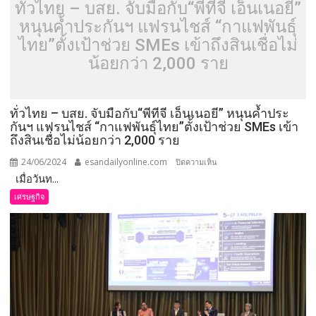
ทั่วไทย – บสย. จับมือกับ“พีทีจี เอ็นเนอยี”
หนุนค้ำประกันฯ แฟรนไชส์ “กาแฟพันธุ์
ไทย”ตั้งเป้าช่วย SMEs เข้าถึงสินเชื่อไม่
น้อยกว่า 2,000 ราย
ทั่วไทย – บสย. จับมือกับ“พีทีจี เอ็นเนอยี” หนุนค้ำประ
กันฯ แฟรนไชส์ “กาแฟพันธุ์ไทย”ตั้งเป้าช่วย SMEs เข้า
ถึงสินเชื่อไม่น้อยกว่า 2,000 ราย
24/06/2024
esandailyonline.com
บน
ปิดความเห็น
เมื่อวันท...
ทั่ว
ไทย
เศรษฐกิจ
–
บสย.
จับ
มือ
กับ“พี
ทีจี
เอ็น