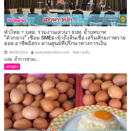
เนอ
ยี”
หนุน
ค้ำ
ประ
ทั่วไทย – บสย. ร่วมงานเสวนา ธปท. ย้ำบทบาท
กันฯ
“ตัวกลาง” เชื่อม SMEs เข้าถึงสินเชื่อ เสริมศักยภาพราย
แฟ
ย่อย อาชีพอิสระ ผ่านศูนย์ที่ปรึกษาทางการเงิน
รน
ไชส์
06/06/2024
esandailyonline.com
บน
ปิดความเห็น
“กาแฟ
บสย. ย้ำการช่วยเ...
ทั่ว
พันธุ์
ไทย
เศรษฐกิจ
ไทย”ตั้ง
–
เป้า
บสย.
ช่วย
ร่วม
SMEs
งาน
เข้า
เสวนา
ถึง
ธปท.
สิน
ย้ำ
เชื่อ
บทบาท
ไม่
“ตัวกลาง”
น้อย
เชื่อม