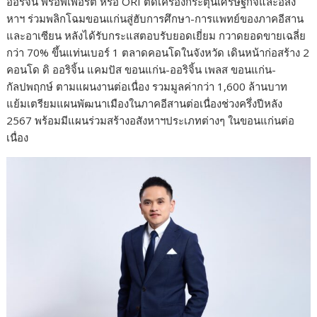
ออริจิ้น พร็อพเพอร์ตี้ หรือ ORI ติดเครื่องกระตุ้นเศรษฐกิจและอสัง
หาฯ ร่วมพลิกโฉมขอนแก่นสู่ฮับการศึกษา-การแพทย์ของภาคอีสาน
และอาเซียน หลังได้รับกระแสตอบรับยอดเยี่ยม กวาดยอดขายเฉลี่ย
กว่า 70% ขึ้นแท่นเบอร์ 1 ตลาดคอนโดในจังหวัด เดินหน้าก่อสร้าง 2
คอนโด ดิ ออริจิ้น แคมปัส ขอนแก่น-ออริจิ้น เพลส ขอนแก่น-
กัลปพฤกษ์ ตามแผนงานต่อเนื่อง รวมมูลค่ากว่า 1,600 ล้านบาท
แย้มเตรียมแผนพัฒนาเมืองในภาคอีสานต่อเนื่องช่วงครึ่งปีหลัง
2567 พร้อมมีแผนร่วมสร้างอสังหาฯประเภทต่างๆ ในขอนแก่นต่อ
เนื่อง