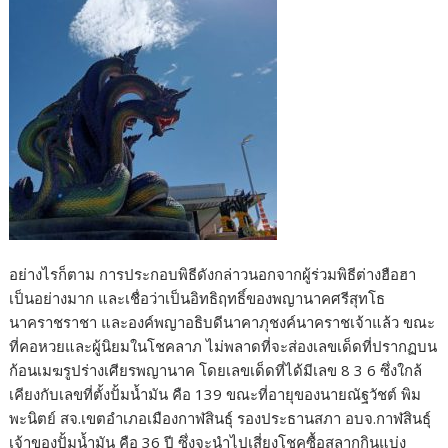
อย่างไรก็ตาม การประกอบพิธีดังกล่าวนอกจากผู้ร่วมพิธีต่างฮือฮา
เป็นอย่างมาก และเชื่อว่าเป็นอิทธิฤทธิ์ของพญานาคศรีสุทโธ
นาคราชราชา และองค์พญาอธิบดีนาคาภุชงค์นาคราชเจ้าแล้ว ขณะ
ที่คอหวยและผู้นิยมในโชคลาภ ไม่พลาดที่จะส่องเลขเด็ดที่ปรากฏบน
ก้อนเมฆรูปร่างเศียรพญานาค โดยเลขเด็ดที่ได้มีเลข 8 3 6 ซึ่งใกล้
เคียงกับเลขที่ตั้งปั้มน้ำมัน คือ 139 ขณะที่อายุของนายณัฐวัชต์ พิม
พะนิตย์ สจ.เขตอำเภอเมืองกาฬสินธุ์ รองประธานสภา อบจ.กาฬสินธุ์
เจ้าของปั้มน้ำมัน คือ 36 ปี ซึ่งจะนำไปเสี่ยงโชคซื้อสลากกินแบ่ง