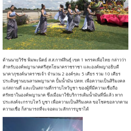
ด้านนายวิรัช พิมพะนิตย์ ส.ส.กาฬสินธุ์ เขต 1 พรรคเพื่อไทย กล่าวว่า
สำหรับองค์พญานาคศรีสุทโธนาคราชราชา และองค์พญาอธิบดี
นาคาภุชงค์นาคราชเจ้า จำนวน 2 องค์ๆละ 5 เศียร รวม 10 เศียร
ประดิษฐานบนลานพญานาค ปั้มน้ำมัน ปตท. เพื่อความเป็นสิริมงคล
แก่สถานที่ และเป็นสถานที่กราบไหว้บูชา ของผู้ที่มีความเชื่อถือ
ศรัทธาในองค์พญานาค ซึ่งเมื่อมาใช้บริการเติมน้ำมันที่นี่แล้ว หาก
ประสงค์จะกราบไหว้ บูชา เพื่อความเป็นสิริมงคล ขอโชคขอลาภตาม
ความเชื่อ ก็สามารถที่จะจอดแวะสักการบูชาได้