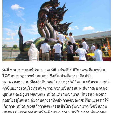
ทั้งนี้ ขณะพราหมณ์นำประกอบพิธี อย่างที่ไม่มีใครคาดคิดมาก่อน
ได้เปิดปรากฏการณ์สุดแปลก ซึ่งเป็นช่วงที่ดวงอาทิตย์ทำ
มุม 45 องศา และท้องฟ้าที่ปลอดโปร่ง อยู่ๆก็มีก้อนเมฆสีขาวบางๆก่อ
ตัวขึ้นอย่างรวดเร็ว ก่อนที่จะรวมตัวกันเป็นก้อนเมฆสีขาวสะอาดดุจ
ปุยนุ่น และมีรูปร่างลักษณะเหมือนเศียรพญานาค มีหงอน มีดวงตา
ลอยนิ่งอยู่ในแนวเดียวกับดวงอาทิตย์ที่กำลังเปล่งรัศมีร้อนแรง ทำให้
เกิดภาพเหมือนดวงแก้วกำลังจะลอยเข้าโอษฐ์พญานาค ซึ่งเป็นภาพ
มหัศจรรย์ปรากฏเด่นบนท้องฟ้าประมาณ 1 ชั่วโมง ก่อนที่จะค่อยๆ