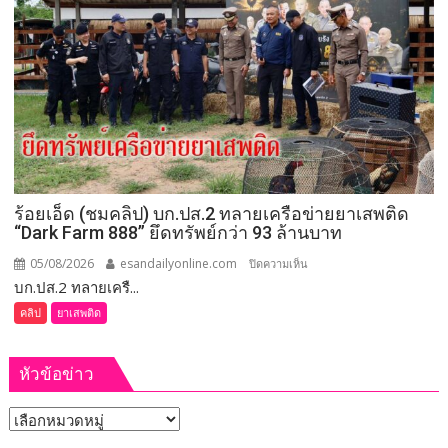
เทศกาล
ภาค 4 มี
กิน
คำ
เงาะ
สั่ง
เมือง
ให้
เลย
จัดการ
เลือก
ตั้ง
นายก
อบจ.ขอนแก่น
ร้อยเอ็ด (ชมคลิป) บก.ปส.2 ทลายเครือข่ายยาเสพติด
ใหม่
“Dark Farm 888” ยึดทรัพย์กว่า 93 ล้านบาท
กกต.
ระบุ
05/08/2026
esandailyonline.com
บน
ปิดความเห็น
ต้อง
บก.ปส.2 ทลายเครื...
ร้อยเอ็ด
จัดการ
(ชม
คลิป
ยาเสพติด
เลือก
คลิป)
ตั้ง
บก.ปส.2
ภายใน 60 วัน
หัวข้อข่าว
ทลาย
เครือ
หัวข้อ
ข่าย
ยา
ข่าว