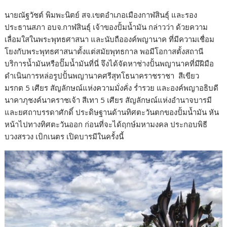
นายณัฐวัชต์ พิมพะนิตย์ สจ.เขตอำเภอเมืองกาฬสินธุ์ และรอง
ประธานสภา อบจ.กาฬสินธุ์ เจ้าของปั้มน้ำมัน กล่าวว่า ด้วยความ
เลื่อมใสในพระพุทธศาสนา และนับถือองค์พญานาค ที่มีความเชื่อม
โยงกับพระพุทธศาสนาตั้งแต่สมัยพุทธกาล พอมีโอกาสตั้งสถานี
บริการน้ำมันหรือปั๊มน้ำมันที่นี่ จึงได้จัดหาช่างปั้นพญานาคที่มีฝีมือ
ดำเนินการหล่อรูปปั้นพญานาคศรีสุทโธนาคราชราชา สีเขียว
มรกต 5 เศียร สัญลักษณ์แห่งความมั่งคั่ง ร่ำรวย และองค์พญาอธิบดี
นาคาภุชงค์นาคราชเจ้า สีเทา 5 เศียร สัญลักษณ์แห่งอำนาจบารมี
และยศถาบรรดาศักดิ์ ประดิษฐานด้านทิศตะวันตกของปั้มน้ำมัน หัน
หน้าไปทางทิศตะวันออก ก่อนที่จะได้ฤกษ์มหามงคล ประกอบพิธี
บวงสรวง เบิกเนตร เปิดบารมีในครั้งนี้