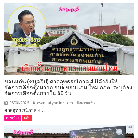
คลิป)
รมว.เกษตร
และ
สหกรณ์
ลงพื้น
ที่
จังหวัด
เลย
มอบ
5
ข้อ
สั่ง
ขอนแก่น (ชมคลิป) ศาลอุทธรณ์ภาค 4 มีคำสั่งให้
การ
จัดการเลือกตั้งนายก อบจ.ขอนแก่น ใหม่ กกต. ระบุต้อง
ยก
จัดการเลือกตั้งภายใน 60 วัน
ระดับ
คุณภาพ
06/08/2026
esandailyonline.com
บน
ปิดความเห็น
ชีวิต
ศาลอุทธรณ์ภาค 4 ...
ขอนแก่น
เกษตรกร
(ชม
การเมือง
คลิป
พร้อม
คลิป)
เปิด
ศาล
งาน
อุทธรณ์