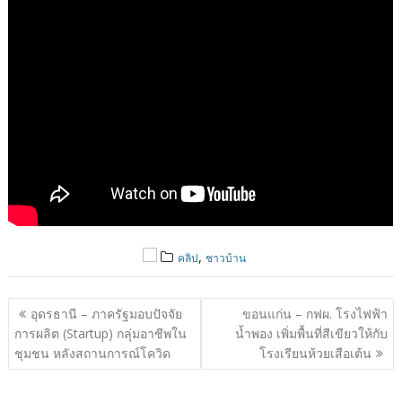
,
คลิป
ชาวบ้าน
แนะแนว
อุดรธานี – ภาครัฐมอบปัจจัย
ขอนแก่น – กฟผ. โรงไฟฟ้า
เรื่อง
การผลิต (Startup) กลุ่มอาชีพใน
น้ำพอง เพิ่มพื้นที่สีเขียวให้กับ
ชุมชน หลังสถานการณ์โควิด
โรงเรียนห้วยเสือเต้น