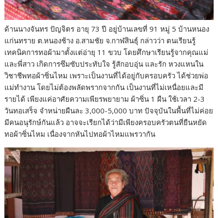
ด้านนางจันทร ปัญจิตร อายุ 73 ปี อยู่บ้านเลขที่ 91 หมู่ 5 บ้านหนอง
แก่นทราย ต.หนองช้าง อ.สามชัย จ.กาฬสินธุ์ กล่าวว่า ตนเรียนรู้
เทคนิคการทอผ้ามาตั้งแต่อ่ายุ 11 ขวบ โดยศึกษาเรียนรู้จากคุณแม่
และพี่สาว เกิดการซึมซับประทับใจ รู้สักอบอุ่น และรัก หวงแหนใน
วิชาชีพทอผ้าซิ่นไหม เพราะเป็นงานที่ได้อยู่กับครอบครัว ได้ช่วยพ่อ
แม่ทำงาน โดยไม่ต้องพลัดพรากจากกัน เป็นงานที่ไม่เหนื่อยและมี
รายได้ เพียงแค่อาศัยความเพียรพยายาม ผ้าซิ่น 1 ผืน ใช้เวลา 2-3
วันทอเสร็จ จำหน่ายผืนละ 3,000-5,000 บาท ปัจจุบันในพื้นที่ไม่ค่อย
มีคนอนุรักษ์กันแล้ว อาจจะเรียกได้ว่ามีเพียงครอบครัวตนที่ยืนหยัด
ทอผ้าซิ่นไหม เนื่องจากหันไปทอผ้าไหมแพรวากัน