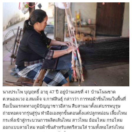
นางประไพ บุญฤทธิ์ อายุ 47 ปี อยู่บ้านเลขที่ 41 บ้านโนนชาด
ต.หนองแวง อ.สมเด็จ จ.กาฬสินธุ์ กล่าวว่า การทอผ้าซิ่นไหมในพื้นที่
ถือเป็นมรกดทางภูมิปัญญาชาวอีสาน สืบสานมาตั้งแต่บรรพบุรุษ
ถ่ายทอดจากรุ่นสู่รุ่น ทำมือเองทุกขั้นตอนตั้งแต่ปลูกหม่อน เลี้ยงไหม
กระทั่งเข้าสู่กระบวนการผลิตเส้นไหม สาวไหม ย้อมไหม กรอไหม
ออกแบบลายไหม ทอผ้าซิ่นสำหรับสตรีสวมใส่ รวมทั้งทอโสร่งไหม