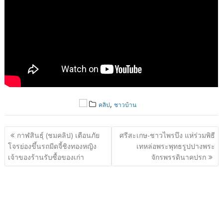
,
คลิป
ชาวบ้าน
แนะแนว
กาฬสินธุ์ (ชมคลิป) เตือนภัย
ศรีสะเกษ-ชาวไพรบึง แห่ร่วมพิธี
เรื่อง
โจรย่องขึ้นรถมีดจี้ชิงทองหญิง
เทหล่อพระพุทธรูปปางพระ
เจ้าของร้านรับซื้อของเก่า
จักรพรรดินาคปรก