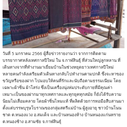
วันที่ 5 มกราคม 2566 ผู้สื่อข่าวรายงานว่า จากการติดตาม
บรรยากาศหลังเทศกาลปีใหม่ ใน จ.กาฬสินธุ์ ที่ส่วนใหญ่ลูกหลาน ที่
เดินทางจากที่ทำงานมาเยี่ยมบ้านในช่วงหยุดยาวเทศกาลปีใหม่
หลายคนกำลังเตรียมตัวเดินทางกลับไปทำงานตามปกติ ซึ่งจะหาของ
ขวัญหรือของฝาก ไปมอบให้คนที่รักและนับถือตามธรรมเนียม โดย
เฉพาะผ้าซิ่น ผ้าโสร่ง ซึ่งเป็นเครื่องนุ่งห่มประดับกายที่มีคุณค่า
เหมาะเป็นของฝากมาทุกเทศกาลและทุกยุคทุกสมัย ก็ยังได้รับความ
นิยมไม่เสื่อมคลาย โดยผ้าซิ่นไหมแท้ ที่ผลิตด้วยการทอมือสืบสานมา
ตั้งแต่บรรพบุรุษโบราณของกลุ่มสตรีแม่บ้าน ผู้สูงอายุ ชาวบ้านโนน
ชาด ต.หนองแวง อ.สมเด็จ และบ้านหนองห้าง บ้านหนองแก่นทราย
ต.หนองช้าง อ.สามชัย จ.กาฬสินธุ์