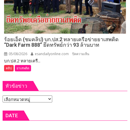
เมือง
ให้
เลย
จัดการ
เลือก
ตั้ง
นายก
อบจ.ขอนแก่น
ร้อยเอ็ด (ชมคลิป) บก.ปส.2 ทลายเครือข่ายยาเสพติด
ใหม่
“Dark Farm 888” ยึดทรัพย์กว่า 93 ล้านบาท
กกต.
ระบุ
05/08/2026
esandailyonline.com
บน
ปิดความเห็น
ต้อง
บก.ปส.2 ทลายเครื...
ร้อยเอ็ด
จัดการ
(ชม
คลิป
ยาเสพติด
เลือก
คลิป)
ตั้ง
บก.ปส.2
ภายใน 60 วัน
หัวข้อข่าว
ทลาย
เครือ
หัวข้อ
ข่าย
ยา
ข่าว
เสพ
DATE
ติด
“Dark