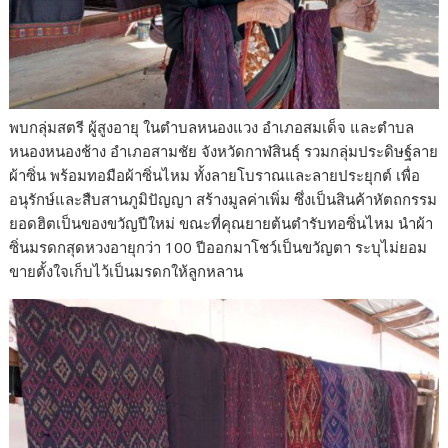
พบกลุ่มสตรี ผู้สูงอายุ ในตำบลหนองแวง อำเภอสมเด็จ และตำบล
หนองหนองช้าง อำเภอสามชัย จังหวัดกาฬสินธุ์ รวมกลุ่มประดิษฐ์ลาย
ผ้าซิ่น พร้อมทอมือผ้าซิ่นไหม ทั้งลายโบราณและลายประยุกต์ เพื่อ
อนุรักษ์และสืบสานภูมิปัญญา สร้างมูลค่าเพิ่ม ซึ่งเป็นสินค้าหัตถกรรม
ยอดฮิตเป็นของขวัญปีใหม่ ขณะที่คุณยายต้นตำรับทอซิ่นไหม นำผ้า
ซิ่นมรดกสุดหวงอายุกว่า 100 ปีออกมาโชว์เป็นขวัญตา ระบุไม่ยอม
ขายตั้งใจเก็บไว้เป็นมรดกให้ลูกหลาน