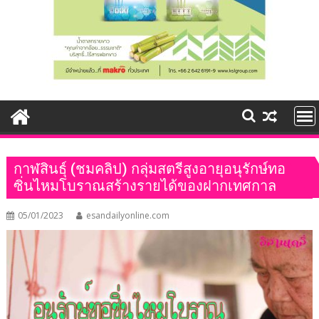
กาฬสินธุ์ (ชมคลิป) กลุ่มสตรีสูงอายุอนุรักษ์ทอ
ซิ่นไหมโบราณสร้างรายได้ของฝากเทศกาล
05/01/2023
esandailyonline.com