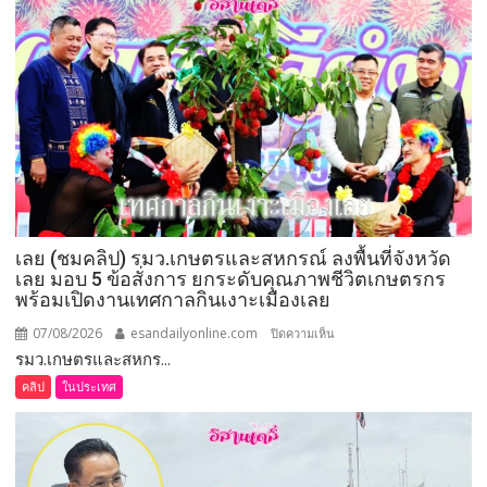
เลย (ชมคลิป) รมว.เกษตรและสหกรณ์ ลงพื้นที่จังหวัด
เลย มอบ 5 ข้อสั่งการ ยกระดับคุณภาพชีวิตเกษตรกร
พร้อมเปิดงานเทศกาลกินเงาะเมืองเลย
07/08/2026
esandailyonline.com
บน
ปิดความเห็น
รมว.เกษตรและสหกร...
เลย
(ชม
คลิป
ในประเทศ
คลิป)
รมว.เกษตร
และ
สหกรณ์