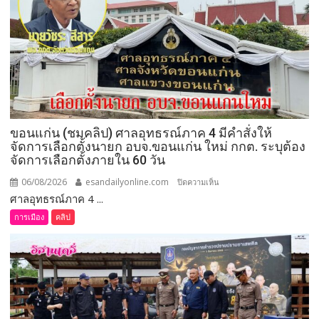
ลงพื้น
ที่
จังหวัด
เลย
มอบ
5
ข้อ
สั่ง
ขอนแก่น (ชมคลิป) ศาลอุทธรณ์ภาค 4 มีคำสั่งให้
การ
จัดการเลือกตั้งนายก อบจ.ขอนแก่น ใหม่ กกต. ระบุต้อง
ยก
จัดการเลือกตั้งภายใน 60 วัน
ระดับ
คุณภาพ
06/08/2026
esandailyonline.com
บน
ปิดความเห็น
ชีวิต
ศาลอุทธรณ์ภาค 4 ...
ขอนแก่น
เกษตรกร
(ชม
การเมือง
คลิป
พร้อม
คลิป)
เปิด
ศาล
งาน
อุทธรณ์
เทศกาล
ภาค 4 มี
กิน
คำ
เงาะ
สั่ง