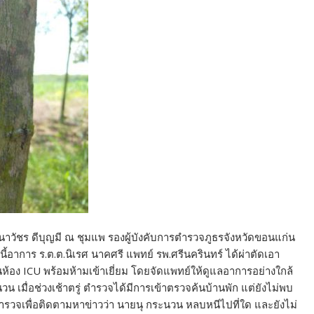
.อ.ธนาวัชร ดีบุญมี ณ ชุมแพ รองผู้บังคับการตำรวจภูธรจังหวัดขอนแก่น
าการ ร.ต.ต.นิเรศ นาคศรี แพทย์ รพ.ศรีนครินทร์ ได้ผ่าตัดเอา
อง ICU พร้อมห้ามเข้าเยี่ยม โดยจัดแพทย์ให้ดูแลอาการอย่างใกล้
 เมื่อช่วงเช้าตรู่ ตำรวจได้มีการเข้าตรวจค้นบ้านพัก แต่ยังไม่พบ
งตำรวจเพื่อติดตามหาข่าวว่า นายนุ กระนวน หลบหนีไปที่ใด และยังไม่