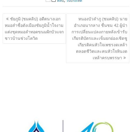
,
คลิป
ในประเทศ
แนะแนว
ชัยภูมิ (ชมคลิป) อดีตนางเอก
หนองบัวลำภู (ชมคลิป) นาย
เรื่อง
หมอลำชื่อดังเมืองชัยภูมิน้ำใจงาม
อำเภอนากลาง ชื่นชม 42 ผู้นำ
แต่งชุดหมอลำทอดขนมฝักบัวแจก
การเปลี่ยนแปลงภายหลังเข้ารับ
ชาวบ้านช่วงโควิด
เกียรติบัตรและเข็มยกย่องเชิดชู
เกียรติคนหัวใจเพชรงดเหล้า
ตลอดชีวิตและคนหัวใจหินงด
เหล้าครบพรรษา