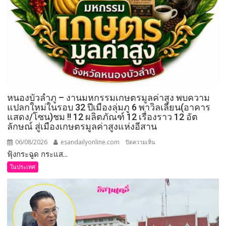
เลิก
เรียน
เพื่อ
ให้
เกิด
ความ
ปลอดภัย
และ
ป้องกัน
หนองบัวลำภู – งานมหกรรมเกษตรมูลค่าสูง พบความ
อุบัติเหตุ
แปลกใหม่ในรอบ 32 ปีเมืองลุ่มภู 6 พาวิลเลียน(อาคาร
แสดง/โซน)ชม !! 12 ผลิตภัณฑ์ 12 เรื่องราว 12 อัต
หรือ
ลักษณ์ สู่เมืองเกษตรมูลค่าสูงแห่งอีสาน
เหตุ
ไม่
06/08/2026
esandailyonline.com
บน
ปิดความเห็น
พึง
ฟุ้งกระฉูด กระแส...
หนองบัวลำภู
ประสงค์
–
ในประเทศ
งาน
มหกรรม
เกษตร
มูลค่า
สูง