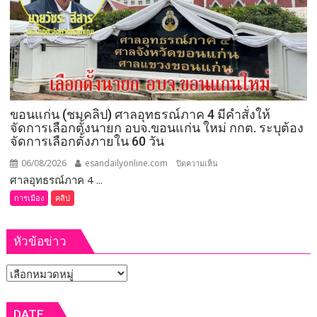
พบ
ความ
แปลก
ใหม่
ใน
รอบ
32
ขอนแก่น (ชมคลิป) ศาลอุทธรณ์ภาค 4 มีคำสั่งให้
ปี
จัดการเลือกตั้งนายก อบจ.ขอนแก่น ใหม่ กกต. ระบุต้อง
เมือง
จัดการเลือกตั้งภายใน 60 วัน
ลุ่ม
ภู
06/08/2026
esandailyonline.com
บน
ปิดความเห็น
6
ศาลอุทธรณ์ภาค 4 ...
ขอนแก่น
พา
(ชม
การเมือง
คลิป
วิล
คลิป)
เลียน(อาคาร
ศาล
หัวข้อข่าว
แสดง/
อุทธรณ์
โซน)ชม
ภาค 4 มี
หัวข้อ
!!
คำ
12
สั่ง
ข่าว
ผลิตภัณฑ์
ให้
DATE