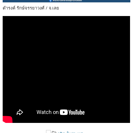
ดำรงค์ รักษ์จรรยาวงศ์ / จ.เลย