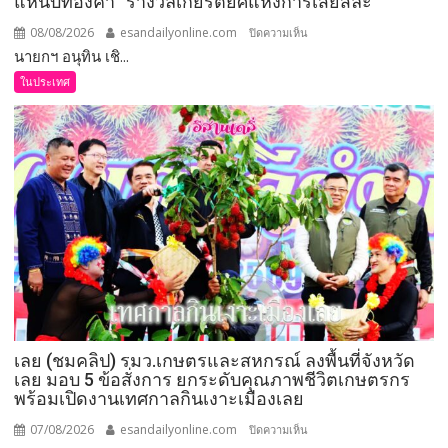
แหนบทองคำ “รางวัลเกียรติยศแห่งการเสียสละ”
08/08/2026
esandailyonline.com
บน
ปิดความเห็น
นายกฯ อนุทิน เชิ...
นายก
อนุทิน
ในประเทศ
เชิดชู
264
กำนัน
ผู้ใหญ่
บ้าน
ยอด
เยี่ยม
มอบ
แหนบ
ทองคำ
“รางวัล
เกียรติยศ
เลย (ชมคลิป) รมว.เกษตรและสหกรณ์ ลงพื้นที่จังหวัด
แห่ง
เลย มอบ 5 ข้อสั่งการ ยกระดับคุณภาพชีวิตเกษตรกร
การ
พร้อมเปิดงานเทศกาลกินเงาะเมืองเลย
เสีย
สละ”
07/08/2026
esandailyonline.com
บน
ปิดความเห็น