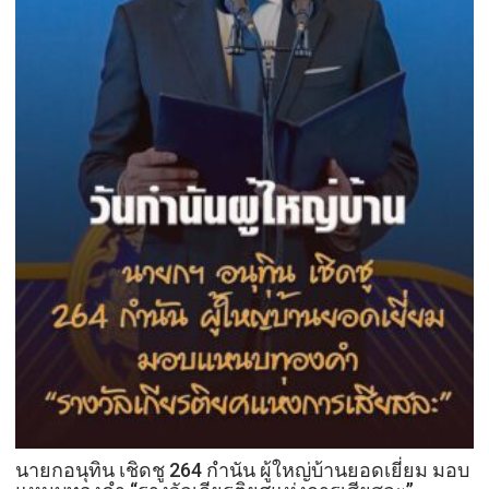
นายกอนุทิน เชิดชู 264 กำนัน ผู้ใหญ่บ้านยอดเยี่ยม มอบ