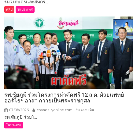
รมว.เกษตรและสหกร...
เลย
(ชม
คลิป
ในประเทศ
คลิป)
รมว.เกษตร
และ
สหกรณ์
ลงพื้น
ที่
จังหวัด
เลย
มอบ
5
ข้อ
สั่ง
รพ.ชัยภูมิ ร่วมโครงการผ่าตัดฟรี 12 ส.ค. ศัลยแพทย์
การ
ออร์โธฯ อาสา ถวายเป็นพระราชกุศล
ยก
ระดับ
07/08/2026
esandailyonline.com
บน
ปิดความเห็น
คุณภาพ
รพ.ชัยภูมิ ร่วมโ...
รพ.ชัยภูมิ
ชีวิต
ร่วม
ในประเทศ
เกษตรกร
โครงการ
พร้อม
ผ่าตัด