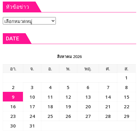
เปิด
หัวข้อข่าว
ฟรี
งาน
12
เทศกาล
หัวข้อ
ส.ค.
กิน
ศัลย
ข่าว
เงาะ
แพทย์
DATE
เมือง
ออร์โธฯ
เลย
อาสา
ถวาย
สิงหาคม 2026
เป็น
พระ
อา.
จ.
อ.
พ.
พฤ.
ศ.
ส.
ราช
1
กุศล
2
3
4
5
6
7
8
9
10
11
12
13
14
15
16
17
18
19
20
21
22
23
24
25
26
27
28
29
30
31