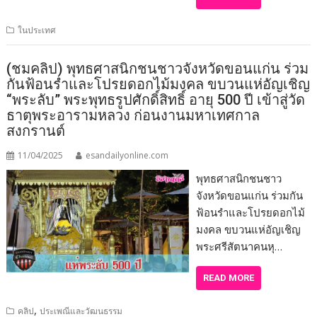
ในประเทศ
(ชมคลิป) พุทธศาสนิกชนชาวจังหวัดขอนแก่น ร่วม
กันฟ้อนรำและโปรยดอกไม้มงคล ขบวนแห่อัญเชิญ
“พระลับ” พระพุทธรูปศักดิ์สิทธิ์ อายุ 500 ปี เข้าสู่วัด
ธาตุพระอารามหลวง ก่อนงานมหาเทศกาล
สงกรานต์
11/04/2025
esandailyonline.com
พุทธศาสนิกชนชาว
จังหวัดขอนแก่น ร่วมกัน
ฟ้อนรำและโปรยดอกไม้
มงคล ขบวนแห่อัญเชิญ
พระศรีสัตนาคนหุ…
READ MORE
,
คลิป
ประเพณีและวัฒนธรรม