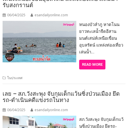
รับสงกรานต์
06/04/2025
esandailyonline.com
หนองบัวลำภู หาดโนน
ยาวทะเลน้ำจืดอีสาน
มนต์เสน่ห์เหนือเขื่อน
อุบลรัตน์ แหล่งท่องเที่ยว
เล่นน้ำ…
READ MORE
ในประเทศ
เลย – สภ.วังสะพุง จับกุมเด็กแว้นซิ่งป่วนเมือง ยึด
รถ-ดำเนินคดีแข่งรถในทาง
06/04/2025
esandailyonline.com
สภ.วังสะพุง จับกุมเด็กแว้
นซิ่งป่วนเมือง ยึดรถ-