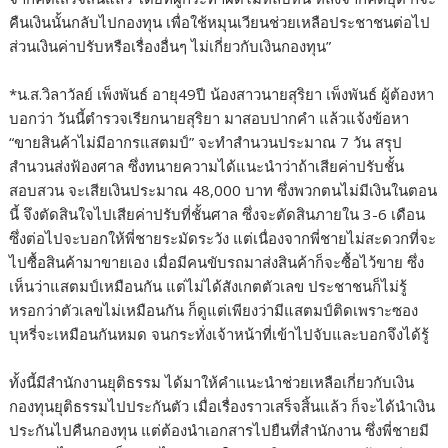
คืนเงินนั้นกลับไปกองทุน เพื่อใช้หมุนเวียนช่วยเหลือประชาชนต่อไป
ส่วนเงินค่าปรับหรือเรื่องอื่นๆ ไม่เกี่ยวกับเงินกองทุน”
*น.ส.วิลาวัลย์ เพ็งพันธ์ อายุ49ปี น้องสาวนายสุริยา เพ็งพันธ์ ผู้ต้องหา
บอกว่า วันนี้ตำรวจเรียกนายสุริยา มาสอบปากคำ แล้วแจ้งข้อหา
“ขายสินค้าไม่มีอากรแสตมป์” จะทำสำนวนประมาณ 7 วัน สรุป
สำนวนส่งฟ้องศาล ซึ่งทนายความได้แนะนำว่าถ้าเสียค่าปรับชั้น
สอบสวน จะเสียเงินประมาณ 48,000 บาท ซึ่งพวกตนไม่มีเงินในตอน
นี้ จึงตัดสินใจไปเสียค่าปรับที่ชั้นศาล ซึ่งจะตัดสินภายใน 3-6 เดือน
ซึ่งต่อไปจะบอกให้พี่ชายระมัดระวัง แต่เนื่องจากพี่ชายไม่สะดวกที่จะ
ไปซื้อสินค้ามาขายเอง เมื่อมีคนขับรถมาส่งสินค้าก็จะซื้อไว้ขาย ซึ่ง
เห็นว่าแสตมป์เหมือนกัน แต่ไม่ได้สังเกตตัวเลข ประชาชนก็ไม่รู้
หรอกว่าตัวเลขไม่เหมือนกัน ก็ดูแต่เพียงว่ามีแสตมป์ติดเพราะซอง
บุหรี่จะเหมือนกันหมด จนกระทั่งเจ้าหน้าที่เข้าไปจับและบอกจึงได้รู้
ทั้งนี้มีสำนักงานยุติธรรม ได้มาให้คำแนะนำช่วยเหลือเกี่ยวกับเงิน
กองทุนยุติธรรมไปประกันตัว เมื่อเรื่องราวเสร็จสิ้นแล้ว ก็จะได้นำเงิน
ประกันไปคืนกองทุน แต่ต้องนำเอกสารไปยืนที่สำนักงาน ซึ่งพี่ชายมี