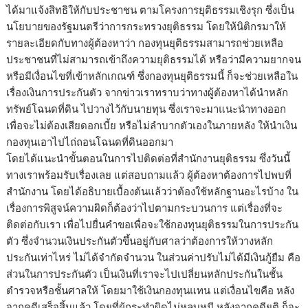
ได้มาแจ้งสิทธิให้กับประชาชน ตามโครงการยุติธรรมเชิงรุก ซึ่งเป็น
นโยบายของรัฐมนตรีว่าการกระทรวงยุติธรรม โดยให้นิติกรมาให้
รายละเอียดกับทางผู้ต้องหาว่า กองทุนยุติธรรมสามารถช่วยเหลือ
ประชาชนที่ไม่สามารถเข้าถึงความยุติธรรมได้ หรือว่ามีความยากจน
หรือมีเงื่อนไขที่เข้าหลักเกณฑ์ ซึ่งกองทุนยุติธรรมนี้ ก็จะช่วยเหลือใน
เรื่องเงินการประกันตัว จากข่าวเราทราบว่าทางผู้ต้องหาได้นำหลัก
ทรัพย์โฉนดที่ดิน ไปวางไว้กับนายทุน ซึ่งเราจะมาแนะนำทางออก
เพื่อจะไม่ต้องเสียดอกเบี้ย หรือไม่ลำบากตัวเองในภายหลัง ให้นำเงิน
กองทุนเอาไปไถ่ถอนโฉนดที่ดินออกมา
โดยได้แนะนำขั้นตอนในการไปติดต่อที่สำนักงานยุติธรรม ซึ่งวันนี้
ทางเราพร้อมรับเรื่องเลย แต่สอบถามแล้ว ผู้ต้องหาต้องการไปพบที่
สำนักงาน โดยได้อธิบายเบื้องต้นแล้วว่าต้องใช้หลักฐานอะไรบ้าง ใน
เรื่องการพิสูจน์ความผิดก็ต้องว่าไปตามกระบวนการ แต่เรื่องที่จะ
ติดต่อกับเรา เพื่อไปยื่นคำขอเพื่อจะใช้กองทุนยุติธรรมในการประกัน
ตัว ซึ่งจำนวนเงินประกันตัวขึ้นอยู่กับศาลว่าต้องการให้วางหลัก
ประกันเท่าไหร่ ไม่ได้จำกัดจำนวน ในส่วนค่าปรับไม่ได้มีเงินกู้ยืม คือ
ส่วนในการประกันตัว เป็นเงินที่เราจะไปเปลี่ยนหลักประกันในชั้น
ตำรวจหรือชั้นศาลให้ โดยมาใช้เงินกองทุนแทน แต่เงื่อนไขคือ หลัง
จากคดีเสร็จสิ้นแล้ว โดยที่ผู้กระทำผิดไม่หลบหนี หลังจากคดียุติ ก็จะ