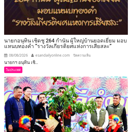
นายกอนุทิน เชิดชู 264 กำนัน ผู้ใหญ่บ้านยอดเยี่ยม มอบ
แหนบทองคำ “รางวัลเกียรติยศแห่งการเสียสละ”
08/08/2026
esandailyonline.com
บน
ปิดความเห็น
นายกฯ อนุทิน เชิ...
นายก
อนุทิน
ในประเทศ
เชิดชู
264
กำนัน
ผู้ใหญ่
บ้าน
ยอด
เยี่ยม
มอบ
แหนบ