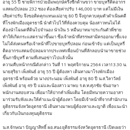
อายุ 55 ปี ชายพิการป่วยอัมพฤกษ์ครึ่งซีกด้านขวา ขายบุหรี่ติดอากร
แสตมป์ปลอม 232 ซอง ต้องเสียค่าปรับ 146,000 บาท แต่ไม่มีเงิน
เสียค่าปรับ จึงขอติดคุกแทนแม่อายุ 80 ปี จึงถูกควบคุมตัวดำเนินคดี
ที่โรงพักเมืองอุดรธานี นำตัวไปไว้ที่ห้องควบคุม น้องสาวทนไม่ได้
ต้องนำโฉนดที่ดินไปจำนอง นำเงิน 5 หมื่นบาทมาประกันตัวพี่ชาย
ทำให้เกิดกระแสดราม่าขึ้นมา ซึ่งเจ้าหน้าที่สรรพสามิตรออกมาชี้แจง
ไม่ได้ส่งคนหรือเจ้าหน้าที่ไปขายบุหรี่ปลอม ก่อนเข้าจับ แต่เป็นบุหรี่
ติดอากรแสตมป์ปลอมจากประเทศเพื่อนบ้านที่ลักลอบนำมาขายช่วง
ขึ้นภาษีบุหรี่ ตามที่เสนอข่าวไปแล้วนั้น
ความคืบหน้ากรณีดังกล่าว วันที่ 11 พฤศจิกายน 2564 เวลา13.30 น.
นายสุริยา เพ็งพันธ์ อายุ 55 ปี ผู้ต้องหา เดินทางมาโรงพักเมือง
อุดรธานี พร้อมด้วย นางประนอม เพ็งพันธ์ อายุ 80 ปี น.ส.วิลาวัลย์
เพ็งพันธ์ อายุ 49 ปี แม่และน้องสาว มาพบ ร.ต.ท.ศุภชัย ขันอาษา
พนักงานสอบสวน เพื่อมาให้ปากคำเพิ่มเติม โดยมีทนายความอาสา
มาร่วมรับฟังและให้คำแนะนำผู้ต้องหา โดยมีเจ้าหน้าที่จากสำนักงาน
ยุติธรรมจังหวัดอุดรธานี เดินทางมาพบผู้ต้องหาและญาติ เพื่อแนะนำ
เกี่ยวกับเงินกองทุนยุติธรรม
น.ส.จักษณา ปัญญาสิทธิ์ ผอ.สนง.ยุติธรรมจังหวัดอุดรธานี เปิดเผยว่า