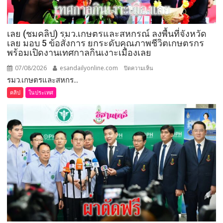
ทองคำ
“รางวัล
เกียรติยศ
เลย (ชมคลิป) รมว.เกษตรและสหกรณ์ ลงพื้นที่จังหวัด
แห่ง
เลย มอบ 5 ข้อสั่งการ ยกระดับคุณภาพชีวิตเกษตรกร
การ
พร้อมเปิดงานเทศกาลกินเงาะเมืองเลย
เสีย
สละ”
07/08/2026
esandailyonline.com
บน
ปิดความเห็น
รมว.เกษตรและสหกร...
เลย
(ชม
คลิป
ในประเทศ
คลิป)
รมว.เกษตร
และ
สหกรณ์
ลงพื้น
ที่
จังหวัด
เลย
มอบ
5
ข้อ
สั่ง