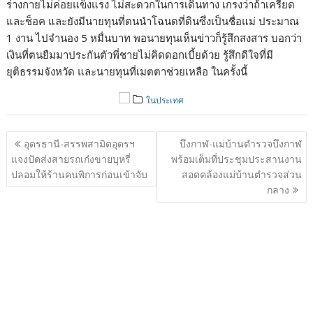
ร่างกายไม่ค่อยแข็งแรง ไม่สะดวกในการเดินทาง เกรงว่าถ้าเครียด
และช็อค และยังมีนายทุนที่ตนนำโฉนดที่ดินซึ่งเป็นชื่อแม่ ประมาณ
1 งาน ไปจำนอง 5 หมื่นบาท พอนายทุนเห็นข่าวก็รู้สึกสงสาร บอกว่า
เงินที่ตนยืมมาประกันตัวพี่ชายไม่คิดดอกเบี้ยด้วย รู้สึกดีใจที่มี
ยุติธรรมจังหวัด และนายทุนที่เมตตาช่วยเหลือ ในครั้งนี้
ในประเทศ
แนะแนว
อุดรธานี-สรรพสามิตอุดรฯ
บึงกาฬ-แม่บ้านตำรวจบึงกาฬ
เรื่อง
แจงปัดส่งสายรถเก๋งขายบุหรี่
พร้อมเต็มที่ประชุมประสานงาน
ปลอมให้ร้านคนพิการก่อนเข้าจับ
สอดคล้องแม่บ้านตำรวจส่วน
กลาง