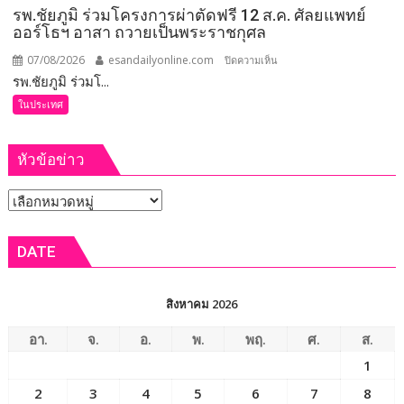
รพ.ชัยภูมิ ร่วมโครงการผ่าตัดฟรี 12 ส.ค. ศัลยแพทย์
การ
ออร์โธฯ อาสา ถวายเป็นพระราชกุศล
ยก
ระดับ
07/08/2026
esandailyonline.com
บน
ปิดความเห็น
คุณภาพ
รพ.ชัยภูมิ ร่วมโ...
รพ.ชัยภูมิ
ชีวิต
ร่วม
ในประเทศ
เกษตรกร
โครงการ
พร้อม
ผ่าตัด
เปิด
หัวข้อข่าว
ฟรี
งาน
12
เทศกาล
หัวข้อ
ส.ค.
กิน
ศัลย
ข่าว
เงาะ
แพทย์
DATE
เมือง
ออร์โธฯ
เลย
อาสา
ถวาย
สิงหาคม 2026
เป็น
พระ
อา.
จ.
อ.
พ.
พฤ.
ศ.
ส.
ราช
1
กุศล
2
3
4
5
6
7
8