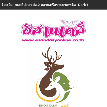
ร้อยเอ็ด (ชมคลิป) บก.ปส.2 ทลายเครือข่ายยาเสพติด “Dark Farm 888” ยึ