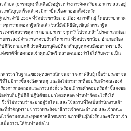
บล (ธรรมยุต) ที่เหลือยังอยู่ระหว่างการจัดเตรียมเอกสาร และอยู่
เพณีบุญเสร็จแล้วจะมีการยื่นเรื่องลาออกทั้งจังหวัด
ระจำปี 2564 ที่วัดประชานิยม อ.เมือง จ.กาฬสินธุ์ โดยบรรยากาศ
ๆมาร่วมทอดกฐินกันแล้ว วันนี้ยังมีพิธีอัญเชิญผ้าพระกฐิน
ระเทพรัตนราชสุดาฯ สยามบรมราชกุมารี โปรดเกล้าโปรดกระหม่อม
ถวายพระสงฆ์จำพรรษาครบถ้วนไตรมาส ที่วัดประชานิยม อำเภอเมือง
ปฏิบัติกิจตามปกติ ส่วนศิษยานุศิษย์ที่มาทำบุญทุกคนยังอยากทราบถึง
าติที่ถอดถอนเจ้าคุณบัวศรี หลายคนมองว่าไม่ได้รับความเป็น
์ กล่าวว่า ในฐานะของพุทธศาสนิกชนชาว จ.กาฬสินธุ์ เชื่อว่าประชาชน
ีที่ไม่มีการชี้แจงถึงสาเหตุ และยังไม่สามารถที่ยอมรับเจ้าคณะองค์
ับเรื่องการถอดถอดและการแต่งตั้ง พร้อมเฝ้ารอคำตอบหรือคำชี้แจงขอ
อท่านก็ปฏิบัติดี ปฏิบัติชอบมาโดยตลอด ท่านทำผิดอะไรถึงได้
ซึ่งก็ไม่ทราบว่าจะมาอยู่วัดไหน และใช้สถานที่ใดเป็นสำนักงานเจ้า
และที่สำคัญทราบข่าวว่าพระสังฆาธิการเจ้าคณะอำเภอ และเจ้าคณะ
งไรก็ตามตนและพุทธศาสนิกชนชาว จ.กาฬสินธุ์ก็ยังรักและศรัทธาเจ้า
ามเป็นธรรมให้กับท่านต่อไป