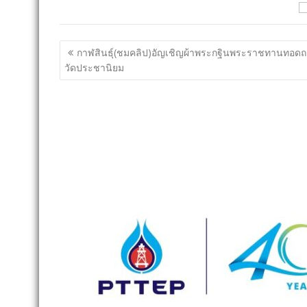
แนะแนว
กาฬสินธุ์(ชมคลิป)อัญเชิญผ้าพระกฐินพระราชทานทอด
เรื่อง
วัดประชานิยม