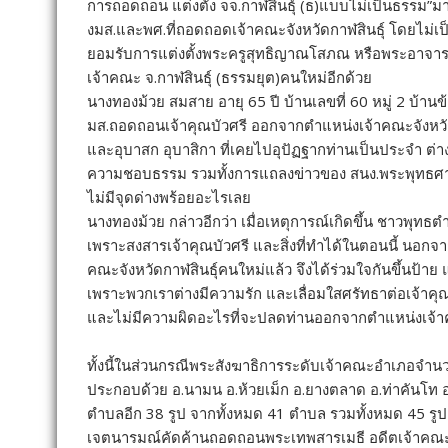
การถอดถอน แต่งตั้ง จจ.กาฬสินธุ์ (ธ)แบบไม่เป็นธรรม”มาป
งมส.และพศ.ที่ถอดถอดเจ้าคณะจังหวัดกาฬสินธุ์ โดยไม่เ
ยอมรับการแต่งตั้งพระครูสุทธิญาณโสภณ หรือพระอาจารย
เจ้าคณะ จ.กาฬสินธุ์ (ธรรมยุต)คนใหม่อีกด้วย
นางทองม้วย สมสาย อายุ 65 ปี บ้านเลขที่ 60 หมู่ 2 บ้านข้
มส.ถอดถอนเจ้าคุณบัวศรี ออกจากตำแหน่งเจ้าคณะจังหวัด
และอุบาสก อุบาสิกา ที่เคยไปอุปัฏฐากท่านเป็นประจำ ต่างรู้
ความชอบธรรม รวมทั้งการแถลงข่าวของ สนง.พระพุทธศาสนา
ไม่มีจุดด่างพร้อยอะไรเลย
นางทองม้วย กล่าวอีกว่า เมื่อเหตุการณ์เกิดขึ้น ชาวพุท
เพราะสงสารเจ้าคุณบัวศรี และสิ่งที่ทำได้ในตอนนี้ นอกจา
คณะจังหวัดกาฬสินธุ์คนใหม่แล้ว จึงได้ร่วมใจกันขึ้นป้า
เพราะพวกเราต่างมีความรัก และเลื่อมใสศรัทธาต่อเจ้าคุณบั
และไม่มีความผิดอะไรที่จะปลดท่านออกจากตำแหน่งเจ้า
ทั้งนี้ในส่วนกรณีพระสังฆาธิการระดับเจ้าคณะอำเภอจำนวน 
ประกอบด้วย อ.นามน อ.ห้วยเม็ก อ.ยางตลาด อ.ท่าคันโท อ
ตำบลอีก 38 รูป จากทั้งหมด 41 ตำบล รวมทั้งหมด 45 รูป ท
เจตนารมณ์คัดค้านถอดถอนพระเทพสารเมธี อดีตเจ้าคณะ จ.ก