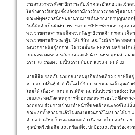
รายงานว่าพระสังฆาธิการระดับเจ้าคณะอำเภอและเจ้าคณะตำ
ในช่วงการรับกฐิน ซึ่งหลังจากมีการรับการทอดกฐินตามประ
ขณะที่พุทธศาสนิกชนจำนวนมากเดินทางมาทำบุญทอดกฐินป
วันนี้คึกคักเป็นพิเศษ เพราะจากจะมีประชาชนจากชุมชนต่าง
พระราชทานจากสมเด็จพระกนิษฐาธิราชเจ้า กรมสมเด็จพ
พระราชทานผ้าพระกฐิน ให้บริษัท 500 ไมล์ จำกัด ทอด
จังหวัดกาฬสินธุ์อีกด้วย โดยวันนี้พระเทพสารเมธีก็ยังได้
เหตุผลของมหาเถรสมาคมและสำนักงานพระพุทธศาสนาแห่งช
ธรรม และขอความเป็นธรรมกับมหาเถรสมาคมด้วย
นายนิมิต รอดภัย นายกสมาคมธุรกิจท่องเที่ยว จ.กาฬสินธุ
ชาว จ.กาฬสินธุ์ ยังทำใจไม่ได้กับการถอดถอนเจ้าคุณบัวศร
ใหม่ได้ เนื่องจากเหตุการณ์ที่ผ่านมานั้นประชาชนยังงงก
งมส.และพศ.ถึงสาเหตุการที่ถอดถอนเพราะอะไร ซึ่งหลวงพ่
ถอดถอน ส่วนการเข้ามาทำหน้าที่ของเจ้าคณะองค์ใหม่นั้น 
คณะ อีกทั้งหากมาแล้วไม่งดงามส่วนตัวก็ไม่อยากให้มา 
ตำบลส่วนใหญ่ก็ลาออดหมดแล้ว เนื่องจากไม่ยอมรับ อย่า
คุณบัวศรีเช่นเดิม และพร้อมที่จะปกป้องและเรียกร้องคว