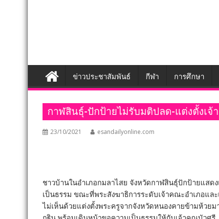
ข่าวประชาสัมพันธ์
กีฬา
การศึกษา
กาฬสินธุ์-ปักป้ายไม่รับมติปลด-แต่งตั้ง
23/10/2021
esandailyonline.com
ชาวบ้านในอำเภอกมลาไสย จังหวัดกาฬสินธุ์ปักป้ายแสดงเ
เป็นธรรม ขณะที่พระสังฆาธิการระดับเจ้าคณะอำเภอและเจ
ไม่เห็นด้วยแต่งตั้งพระครูจากจังหวัดหนองคายข้ามห้วยม
กฐิน พร้อมเดินหน้าขอความเป็นธรรมให้กับเจ้าคุณบัวศรี