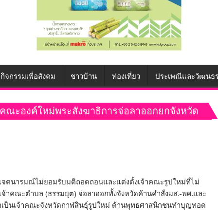
กิจกรรมเพื่อสังคม
ชาวบ้าน
ท่องเที่ยว
ประเพณีและวัฒนธ
เจ้าคณะองค์ใหม่พระสังฆาธิการจ่อลาออกยกจังหวัด
จตนารมณ์ไม่ยอมรับมติถอดถอนและแต่งตั้งเจ้าคณะรูปใหม่ที่ไม่
้าคณะตำบล (ธรรมยุต) จ่อลาออกทั้งจังหวัดค้านคำสั่งมส.-พศ.และ
าเป็นเจ้าคณะจังหวัดกาฬสินธุ์รูปใหม่ ด้านพุทธศาสนิกชนทำบุญทอด