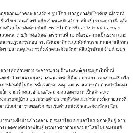
อดถอนเจ้าคณะจังหวัด 3 รูป โดยปรากฏทางสื่อโซเชียล เมื่อวันที่
ี หรือเจ้าคุณบัวศรี อดีตเจ้าคณะจังหวัดกาฬสินธุ์ (ธรรมยุต) เรื่องดัง
เคลื่อนไหวคัดค้านทันที เพราะไม่มีการชี้แจงถึงสาเหตุ และมอง
ึ่งแสนคนถวายฎีกาต่อในหลวงรัชกาลที่ 10 เพื่อขอความเป็นธรรม และ
้แทนราษฎรตรวจสอบ กระทั่งต่อมามีกระแสคัดค้านจากพุทธศาสนิกชน
ทราบสาเหตุและการตั้งเจ้าคณะจังหวัดกาฬสินธุ์รูปใหม่ข้ามห้วยมา
 กระแสการคัดค้านของประชาชน รวมถึงพระสงฆ์(ธรรมยุต)ในพื้นที่
ม และสำนักงานพระพุทธศาสนาแห่งชาติที่ถอดถอนพระเทพสารเมธี หรือ
าฬสินธุ์ที่ไม่มีการชี้แจงถึงสาเหตุ และกระแสการคัดค้านคำสั่งแต่ง
์เล็ก จากเจ้าคณะอำเภอสังคม จ.หนองคาย มาเป็นเจ้าคณะ
งกว้างหลายหมู่บ้าน และหลายตำบล รวมถึงวัดและสำนักสงฆ์หลายแห่งที่
าเป็นเจ้าอาวาสของวัด ก่อนรับตำแหน่งเจ้าคณะจังหวัดคนใหม่
ากทางเข้าบ้านข้าวหลาม ต.กมลาไสย อ.กมลาไสย จ.กาฬสินธุ์ ชาว
ี การปลดคนดีศรีกาฬสินธุ์ พวกเราชาวอำเภอกมลาไสยไม่ยอมรับมติ