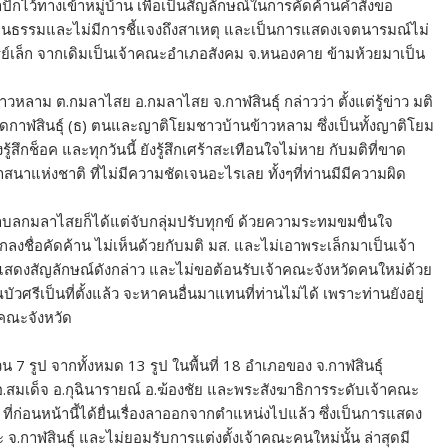
ักไว้ทางเข้าหมู่บ้าน เพื่อเป็นสัญลักษณ์ในการคัดค้านคำสั่งขอ
ป็นธรรมและไม่มีการชี้แจงถึงสาเหตุ และเป็นการแสดงเจตนารมณ์ไม่
์เล็ก จากเดิมเป็นเจ้าคณะอำเภอสังคม จ.หนองคาย ข้ามห้วยมาเป็น
าวหลาม ต.กมลาไสย อ.กมลาไสย จ.กาฬสินธุ์ กล่าวว่า ตั้งแต่รู้ข่าว มติ
กาฬสินธุ์ (ธ) ตนและญาติโยมชาวบ้านข้าวหลาม ซึ่งเป็นทั้งญาติโยม
สึกช็อค และทุกวันนี้ ยังรู้สึกเศร้าสะเทือนใจไม่หาย กับมติที่ขาด
แห่งชาติ ที่ไม่มีความชัดเจนอะไรเลย ทั้งๆที่ท่านมีมีความผิด
ธตำบลกมลาไสยก็ได้แต่จับกลุ่มปรับทุกข์ ด้วยความระทมขมขื่นใจ
กลงชื่อคัดค้าน ไม่เห็นด้วยกับมติ มส. และไม่เอาพระเล็กมาเป็นเจ้า
ย แสดงสัญลักษณ์ดังกล่าว และไม่ขอต้อนรับเจ้าคณะจังหวัดคนใหม่ด้วย
วศรีเป็นที่ตั้งแล้ว จะหาคนอื่นมาแทนที่ท่านไม่ได้ เพราะท่านยังอยู่
คณะจังหวัด
7 รูป จากทั้งหมด 13 รูป ในพื้นที่ 18 อำเภอของ จ.กาฬสินธุ์
.สมเด็จ อ.กุฉินารายณ์ อ.ฆ้องชัย และพระสังฆาธิการระดับเจ้าคณะ
ี่ก่อนหน้านี้ได้ยื่นเรื่องลาออกจากตำแหน่งไปแล้ว ซึ่งเป็นการแสดง
าฬสินธุ์ และไม่ยอมรับการแต่งตั้งเจ้าคณะคนใหม่นั้น ล่าสุดมี