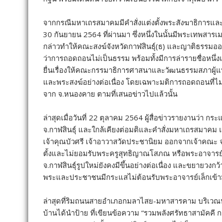
จากกรณีมหาเถรสมาคมมีคำสั่งแต่งตั้งพระสังฆาธิการและถ
30 กันยายน 2564 ที่ผ่านมา ซึ่งหนึ่งในนั้นมีพระเทพสารเมธ
กล่าวทำให้คณะสงฆ์จังหวัดกาฬสินธุ์(ธ) และญาติธรรมออก
ว่าการถอดถอนไม่เป็นธรรม พร้อมทั้งมีการล่ารายชื่อหน
ยื่นเรื่องให้คณะกรรมาธิการศาสนาและวัฒนธรรมสภาผู
และพระสงฆ์อย่างต่อเนื่อง โดยเฉพาะมติการถอดถอนที่ไม่
จาก จ.หนองคาย ตามที่เสนอข่าวไปแล้วนั้น
ล่าสุดเมื่อวันที่ 22 ตุลาคม 2564 ผู้สื่อข่าวรายงานว่า
จ.กาฬสินธุ์ และใกล้เคียงต่อมติและคำสั่งมหาเถรสมาค
เจ้าคุณบัวศรี เจ้าอาวาสวัดประชานิยม ออกจากเจ้าคณะ จ.ก
ตั้งและไม่ยอมรับพระครูสุทธิญาณโสภณ หรือพระอาจารย
จ.กาฬสินธุ์รูปใหม่ยังคงมีขึ้นอย่างต่อเนื่อง และขยายว
พระและประชาชนมีกระแสไม่ต้อนรับพระอาจารย์เล็กเข้าม
ล่าสุดที่ริมถนนสายอำเภอกมลาไสย-มหาสารคาม บริเวณป
บ้านได้นำป้าย ที่เขียนข้อความ “รวมพลังศรัทธาสามัคค