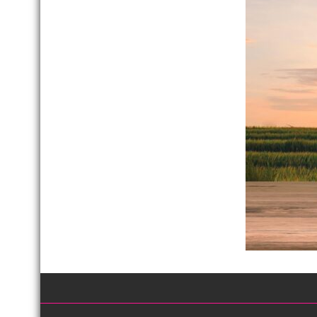
เหตุ
สามัญ
ปะทะ
ครั้ง
ชายแ
ที่
ด้าน
23
เขา
ประจำ
พระ
ปี
วิหาร
2568
เดิน
หน้า
พัฒนา
เครือ
ข่าย
และ
ยก
ระดับ
การ
ดำเนิน
งาน
ด้าน
สุขภาพ