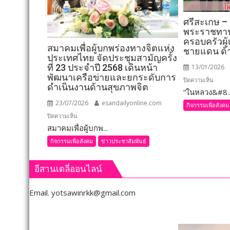
ศรีสะเกษ –
พระราชทาน
ครอบครัวผู้
สมาคมเพื่อผู้บกพร่องทางจิตแห่ง
ชายแดน ด้
ประเทศไทย จัดประชุมสามัญครั้ง
ที่ 23 ประจำปี 2568 เดินหน้า
13/01/2026
พัฒนาเครือข่ายและยกระดับการ
บน
ปิดความเห็น
ดำเนินงานด้านสุขภาพจิต
“ในหลวง&#8..
ศรีสะ
–
23/07/2026
esandailyonline.com
กิจกรรมเพื่อสังคม
“ในหล
บน
ปิดความเห็น
พระรา
สมาคมเพื่อผู้บกพ...
สมาคม
สิ่งของ
เพื่อ
กิจกรรมเพื่อสังคม
ข่าวประชาสัมพันธ์
ไป
ผู้
มอบ
บกพร่อง
อีสานเดลี่ออนไลน์
แก่
ทาง
ครอบค
จิต
Email.
yotsawinrkk@gmail.com
ผู้
แห่ง
เสีย
ประเทศไทย
ชีวิต
จัด
จาก
ประชุม