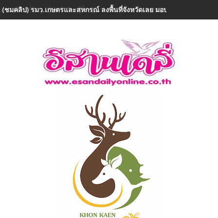
 (ชมคลิป) รมว.เกษตรและสหกรณ์ ลงพื้นที่จังหวัดเลย มอบ 5 ข้อสั่งการ ย