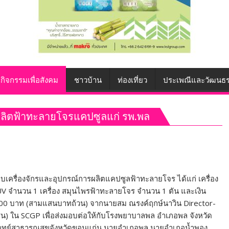
กิจกรรมเพื่อสังคม
ชาวบ้าน
ท่องเที่ยว
ประเพณีและวัฒนธ
ผลิตฟ้าทะลายโจรแคปซูลแก่ รพ.พล
มอบเครื่องจักรและอุปกรณ์การผลิตแคปซูลฟ้าทะลายโจร ได้แก่ เครื่อง
UV จำนวน 1 เครื่อง สมุนไพรฟ้าทะลายโจร จำนวน 1 ตัน และเงิน
0 บาท (สามแสนบาทถ้วน) จากนายสม ณรงค์ฤกษ์นาวิน Director-
าชน) ใน SCGP เพื่อส่งมอบต่อให้กับโรงพยาบาลพล อำเภอพล จังหวัด
พทย์สาธารณสุขจังหวัดขอนแก่น นายอำเภอพล นายอำเภอน้ำพอง