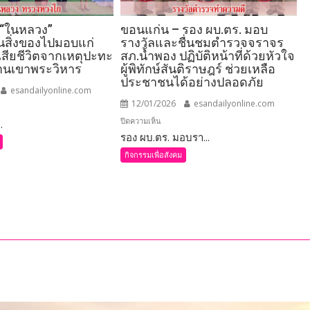
 “ในหลวง”
ขอนแก่น – รอง ผบ.ตร. มอบ
สิ่งของไปมอบแก่
รางวัลและชื่นชมตำรวจจราจร
เสียชีวิตจากเหตุปะทะ
สภ.น้ำพอง ปฏิบัติหน้าที่ด้วยหัวใจ
านเขาพระวิหาร
ผู้พิทักษ์สันติราษฎร์ ช่วยเหลือ
ประชาชนได้อย่างปลอดภัย
esandailyonline.com
12/01/2026
esandailyonline.com
บน
ปิดความเห็น
.
เกษ
รอง ผบ.ตร. มอบรา...
ขอนแก่น
–
วง”
กิจกรรมเพื่อสังคม
รอง
ชทาน
ผบ.ตร.
มอบ
รางวัล
และ
ชื่นชม
รัว
ตำรวจ
จราจร
สภ.น้ำพอง
ปฏิบัติ