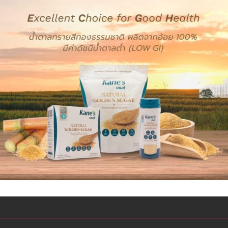
หน้าที่
ด้วย
หัวใจ
ดน
ผู้
พิทักษ์
สันติราษฎร์
ช่วย
เหลือ
ประชาชน
ได้
อย่าง
ปลอดภัย