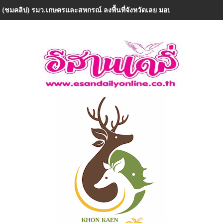
 (ชมคลิป) รมว.เกษตรและสหกรณ์ ลงพื้นที่จังหวัดเลย มอบ 5 ข้อสั่งการ ย