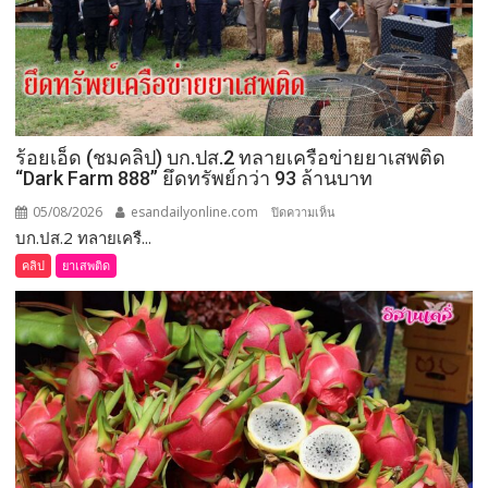
ให้
จัดการ
เลือก
ตั้ง
นายก
อบจ.ขอนแก่น
ร้อยเอ็ด (ชมคลิป) บก.ปส.2 ทลายเครือข่ายยาเสพติด
ใหม่
“Dark Farm 888” ยึดทรัพย์กว่า 93 ล้านบาท
กกต.
ระบุ
05/08/2026
esandailyonline.com
บน
ปิดความเห็น
ต้อง
บก.ปส.2 ทลายเครื...
ร้อยเอ็ด
จัดการ
(ชม
คลิป
ยาเสพติด
เลือก
คลิป)
ตั้ง
บก.ปส.2
ภายใน 60 วัน
ทลาย
เครือ
ข่าย
ยา
เสพ
ติด
“Dark