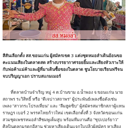
สีสันเลือกตั้ง สส.ขอนแก่น ผู้สมัครเขต
3
แต่งชุดหมอลำเดินอ้อนขอ
คะแนนเสียงในตลาดสด สร้างบรรยากาศรอยยิ้มและเสียงหัวเราะให้
กับพ่อค้าแม่ค้าและผู้ที่มาเดินซื้อของในตลาด ชูนโยบายเรียนฟรีจน
จบปริญญาเอก ปราบสแกมเมอร์
ที่ตลาดบ้านจำเริญ หมู่ 4 ต.บ้านขาม อ.น้ำพอง จ.ขอนแก่น นาย
สถาพร ระวิสิทธิ์ หรือ “ดีเจบ่าวสถาพร” ผู้ประพันธ์เพลงชื่อดังเช่น
เพลง “สาวกระโปรงเหี่ยน” และ “ลืมฮูดซิบ” ผู้สมัครสมาชิกสภาผู้แทน
ราษฎร เบอร์ 2 พรรคไทยก้าวใหม่ เขตเลือกตั้งที่ 3 จังหวัดขอนแก่น
สวมชุดเพชรหมอลำสีชมพูเต็มสูบ พร้อมทีมงานคือ “ซุปเปอร์ยาว”
ศิลปินตลกมรดกอีสาน ช่วยหาเสียงเดินแจกใบปลิวผู้สมัคร หาเสียง