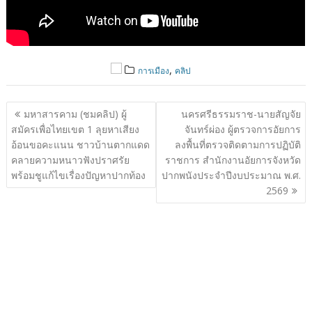
,
การเมือง
คลิป
แนะแนว
มหาสารคาม (ชมคลิป) ผู้
นครศรีธรรมราช-นายสัญจัย
เรื่อง
สมัครเพื่อไทยเขต 1 ลุยหาเสียง
จันทร์ผ่อง ผู้ตรวจการอัยการ
อ้อนขอคะแนน ชาวบ้านตากแดด
ลงพื้นที่ตรวจติดตามการปฏิบัติ
คลายความหนาวฟังปราศรัย
ราชการ สำนักงานอัยการจังหวัด
พร้อมชูแก้ไขเรื่องปัญหาปากท้อง
ปากพนังประจำปีงบประมาณ พ.ศ.
2569