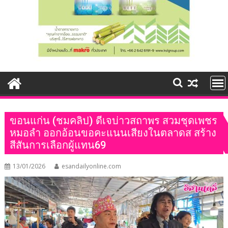
ขอนแก่น (ชมคลิป) ดีเจบ่าวสถาพร สวมชุดเพชร
หมอลำ ออกอ้อนขอคะแนนเสียงในตลาดส สร้าง
สีสันการเลือกผู้แทน69
13/01/2026
esandailyonline.com