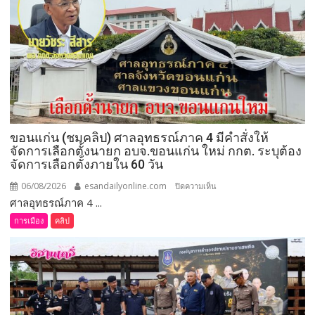
ขอนแก่น (ชมคลิป) ศาลอุทธรณ์ภาค 4 มีคำสั่งให้
จัดการเลือกตั้งนายก อบจ.ขอนแก่น ใหม่ กกต. ระบุต้อง
จัดการเลือกตั้งภายใน 60 วัน
06/08/2026
esandailyonline.com
บน
ปิดความเห็น
ศาลอุทธรณ์ภาค 4 ...
ขอนแก่น
(ชม
การเมือง
คลิป
คลิป)
ศาล
อุทธรณ์
ภาค 4 มี
คำ
สั่ง