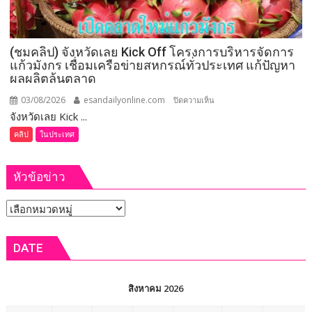
Farm
888”
ยึด
(ชมคลิป) จังหวัดเลย Kick Off โครงการบริหารจัดการ
ทรัพย์
แก้วมังกร เชื่อมเครือข่ายสหกรณ์ทั่วประเทศ แก้ปัญหา
กว่า
ผลผลิตล้นตลาด
93
ล้าน
03/08/2026
esandailyonline.com
บน
ปิดความเห็น
บาท
จังหวัดเลย Kick ...
(ชม
คลิป)
คลิป
ในประเทศ
จังหวัด
เลย
หัวข้อข่าว
Kick
Off
หัวข้อ
โครงการ
บริหาร
ข่าว
จัดการ
DATE
แก้วมังกร
เชื่อม
เครือ
สิงหาคม 2026
ข่าย