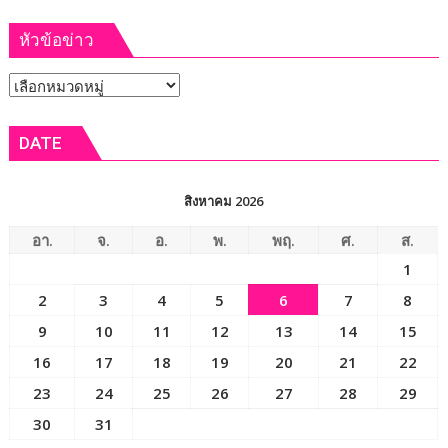
ผบ.ตร.
หัวข้อข่าว
มอบ
รางวัล
หัวข้อ
และ
ชื่นชม
ข่าว
ตำรวจ
DATE
จราจร
สภ.น้ำพอง
ปฏิบัติ
สิงหาคม 2026
หน้าที่
ด้วย
อา.
จ.
อ.
พ.
พฤ.
ศ.
ส.
หัวใจ
1
ผู้
2
3
4
5
6
7
8
พิทักษ์
สันติราษฎร์
9
10
11
12
13
14
15
ช่วย
16
17
18
19
20
21
22
เหลือ
23
24
25
26
27
28
29
ประชาชน
ได้
30
31
อย่าง