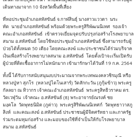
เดินทางมาจาก 10 จังหวัดพื้นที่เสี่ยง
ที่หอประชุมอำเภอสหัสขันธ์ จ.กาฬสินธุ์ นางสาวแววตา นระ
ทัด นายอำเภอสหัสขันธ์ พร้อมด้วยพระครูสิริพัฒนนิเทศ รองเจ้า
คณะอำเภอสหัสขันธ์ เข้าตรวจเยี่ยมจุดปรับปรุงก่อสร้างโรงพยาบาล
สนาม อ.สหัสขันธ์ โดยใช้หอประชุมอำเภอสหัสขันธ์ ซึ่งสามารถรับผู้
ป่วยได้ทั้งหมด 50 เตียง โดยคณะสงฆ์ และประชาชนได้ร่วมบริจาค
เงินเพื่อสร้างโรงพยาบาลสนาม อ.สหัสขันธ์ โดยตั้งเป้าจะเริ่มเปิดรับ
ผู้ป่วยที่ติดเชื้ออาการไม่หนักมาก เข้ามารักษาได้วันที่ 19 ก.ค. 2564
ทั้งนี้ ได้รับการสนับสนุนงบประมาณจากพระเทพมงคลวชิรมุณี หรือ
หลวงปู่หา สุภโร (หลวงปู่ไดโนเสาร์) วัดสักกะวัน (ภูกุ้มข้าว) พระครู
กัลลยา ณ ทิวากร เจ้าคณะอำเภอสหัสขันธ์ พระครูสิทธิวราคม ดร.
วัดเวฬุวัน เจ้าคณะ อ.สหัสขันธ์ (ธ) พระอาจารย์ณรงค์ ชย
มงฺคโล วัดพุทธนิมิต (ภูค่าว) พระครูสิริพัฒนนิเทศก์ วัดพุทธาวาสภู
สิงห์ และคณะสงฆ์ อ.สหัสขันธ์ ประชาชนผู้มีจิตศรัทธา และภาครัฐ
ร่วมระดมทุมก่อสร้าง และมอบของใช้ที่จำเป็นให้กับโรงพยาบาล
สนาม อ.สหัสขันธ์