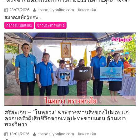
เครือข่ายและยกระดับการดำเนินงานด้านสุขภาพจิต
23/07/2026
esandailyonline.com
บน
ปิดความเห็น
สมาคมเพื่อผู้บกพ...
สมาคม
เพื่อ
กิจกรรมเพื่อสังคม
ข่าวประชาสัมพันธ์
ผู้
บกพร่อง
ทาง
จิต
แห่ง
ประเทศไทย
จัด
ประชุม
สามัญ
ครั้ง
ที่
23
ศรีสะเกษ – “ในหลวง” พระราชทานสิ่งของไปมอบแก่
ประจำ
ครอบครัวผู้เสียชีวิตจากเหตุปะทะชายแดน ด้านเขา
ปี
พระวิหาร
2568
เดิน
13/01/2026
esandailyonline.com
บน
ปิดความเห็น