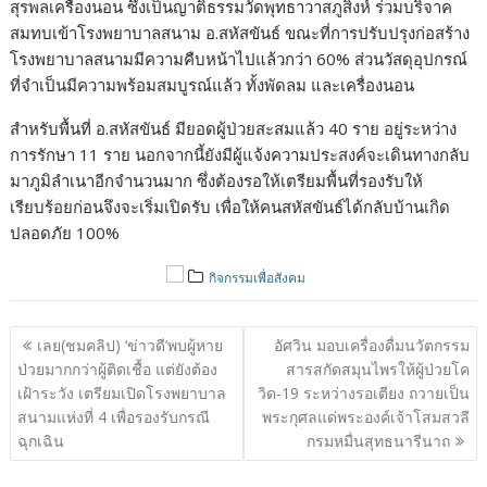
สุรพลเครื่องนอน ซึ่งเป็นญาติธรรมวัดพุทธาวาสภูสิงห์ ร่วมบริจาค
สมทบเข้าโรงพยาบาลสนาม อ.สหัสขันธ์ ขณะที่การปรับปรุงก่อสร้าง
โรงพยาบาลสนามมีความคืบหน้าไปแล้วกว่า 60% ส่วนวัสดุอุปกรณ์
ที่จำเป็นมีความพร้อมสมบูรณ์แล้ว ทั้งพัดลม และเครื่องนอน
สำหรับพื้นที่ อ.สหัสขันธ์ มียอดผู้ป่วยสะสมแล้ว 40 ราย อยู่ระหว่าง
การรักษา 11 ราย นอกจากนี้ยังมีผู้แจ้งความประสงค์จะเดินทางกลับ
มาภูมิลำเนาอีกจำนวนมาก ซึ่งต้องรอให้เตรียมพื้นที่รองรับให้
เรียบร้อยก่อนจึงจะเริ่มเปิดรับ เพื่อให้คนสหัสขันธ์ได้กลับบ้านเกิด
ปลอดภัย 100%
กิจกรรมเพื่อสังคม
แนะแนว
เลย(ชมคลิป) ‘ข่าวดี’พบผู้หาย
อัศวิน มอบเครื่องดื่มนวัตกรรม
เรื่อง
ป่วยมากกว่าผู้ติดเชื้อ แต่ยังต้อง
สารสกัดสมุนไพรให้ผู้ป่วยโค
เฝ้าระวัง เตรียมเปิดโรงพยาบาล
วิด-19 ระหว่างรอเตียง ถวายเป็น
สนามแห่งที่ 4 เพื่อรองรับกรณี
พระกุศลแด่พระองค์เจ้าโสมสวลี
ฉุกเฉิน
กรมหมื่นสุทธนารีนาถ