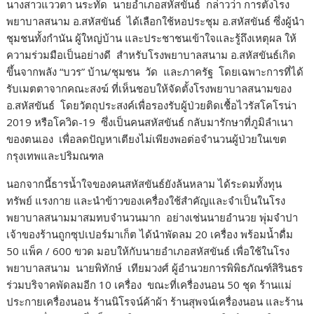
นางสาวแววตา นระทัด นายอำเภอสหัสขันธ์ กล่าวว่า การตั้งโรง
พยาบาลสนาม อ.สหัสขันธ์ ได้เลือกใช้หอประชุม อ.สหัสขันธ์ ซึ่งผู้นำ
ชุมชนทั้งกำนัน ผู้ใหญ่บ้าน และประชาชนเข้าใจและรู้ถึงเหตุผล ให้
ความร่วมมือเป็นอย่างดี สำหรับโรงพยาบาลสนาม อ.สหัสขันธ์เกิด
ขึ้นจากพลัง “บวร” บ้าน/ชุมชน วัด และภาครัฐ โดยเฉพาะการที่ได้
รับเมตตาจากคณะสงฆ์ ที่เห็นชอบให้จัดตั้งโรงพยาบาลสนามของ
อ.สหัสขันธ์ โดยวัตถุประสงค์เพื่อรองรับผู้ป่วยติดเชื้อไวรัสโคโรน่า
2019 หรือโควิด-19 ซึ่งเป็นคนสหัสขันธ์ กลับมารักษาที่ภูมิลำเนา
ของตนเอง เพื่อลดปัญหาเตียงไม่เพียงพอต่อจำนวนผู้ป่วยในเขต
กรุงเทพและปริมณฑล
นอกจากนี้ธารน้ำใจของคนสหัสขันธ์ยังล้นหลาม ได้ระดมทั้งทุน
ทรัพย์ แรงกาย และนำข้าวของเครื่องใช้สำคัญและจำเป็นในโรง
พยาบาลสนามมาสมทบจำนวนมาก อย่างเช่นนายอำนวย พุ่มจำปา
เจ้าของร้านถูกซุปเปอร์มาเก็ต ได้นำพัดลม 20 เครื่อง พร้อมน้ำดื่ม
50 แพ็ค / 600 ขวด มอบให้กับนายอำเภอสหัสขันธ์ เพื่อใช้ในโรง
พยาบาลสนาม นายพิทักษ์ เทียมวงศ์ ผู้อำนวยการพิพิธภัณฑ์สิรินธร
ร่วมบริจาคพัดลมอีก 10 เครื่อง ขณะที่เครื่องนอน 50 ชุด ร้านแม่
ประกายเครื่องนอน ร้านนิโรจน์ค้าผ้า ร้านสุพจน์เครื่องนอน และร้าน