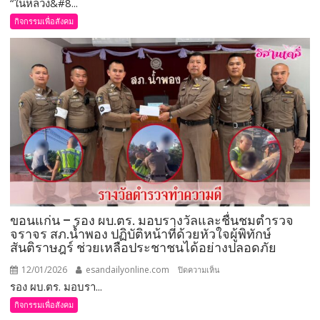
หน้า
“ในหลวง&#8...
ศรีสะเกษ
พัฒนา
–
กิจกรรมเพื่อสังคม
เครือ
“ในหลวง”
ข่าย
พระราชทาน
และ
สิ่งของ
ยก
ไป
ระดับ
มอบ
การ
แก่
ดำเนิน
ครอบครัว
งาน
ผู้
ด้าน
เสีย
สุขภาพ
ชีวิต
จิต
จาก
เหตุ
ขอนแก่น – รอง ผบ.ตร. มอบรางวัลและชื่นชมตำรวจ
ปะทะ
จราจร สภ.น้ำพอง ปฏิบัติหน้าที่ด้วยหัวใจผู้พิทักษ์
ชายแดน
สันติราษฎร์ ช่วยเหลือประชาชนได้อย่างปลอดภัย
ด้าน
เขา
12/01/2026
esandailyonline.com
บน
ปิดความเห็น
พระ
รอง ผบ.ตร. มอบรา...
ขอนแก่น
วิหาร
–
กิจกรรมเพื่อสังคม
รอง