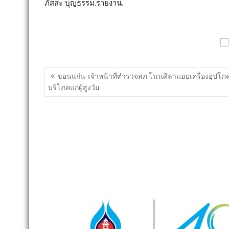
ภัสสะ บุญธรรม.รายงาน.
แนะแนว
ขอนแก่น-เจ้าหน้าที่ตำรวจสภ.โนนศิลามอบเครื่องอุปโภ
เรื่อง
บริโภคแก่ผู้สูงวัย