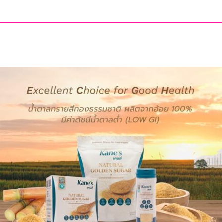
กุศล
พ
กร
ล