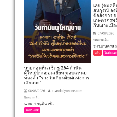
เลย (ชมคลิ
สหกรณ์ ลงพื
ข้อสั่งการ
เกษตรกรพร
กินเงาะเมื
07/08/2026
บน
ปิดความเห็น
รมว.เกษตรและ
เลย
(ชม
คลิป
ในประเท
คลิป)
รมว.เ
นายกอนุทิน เชิดชู 264 กำนัน
และ
ผู้ใหญ่บ้านยอดเยี่ยม มอบแหนบ
สหกรณ
ทองคำ “รางวัลเกียรติยศแห่งการ
ลงพื้น
เสียสละ”
ที่
08/08/2026
esandailyonline.com
จังหวัด
เลย
บน
ปิดความเห็น
มอบ
นายกฯ อนุทิน เชิ...
นายก
5
อนุทิน
ในประเทศ
ข้อ
เชิดชู