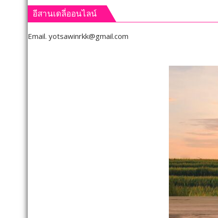
สั่ง
264
อีสานเดลี่ออนไลน์
การ
กำนัน
ยก
ผู้ใหญ่
Email.
yotsawinrkk@gmail.com
ระดับ
บ้าน
คุณภา
ยอด
ชีวิต
เยี่ยม
เกษตร
มอบ
พร้อม
แหนบ
เปิด
ทองคำ
งาน
“รางวัล
เทศกา
เกียรติยศ
กิน
แห่ง
เงาะ
การ
เมือง
เสีย
เลย
สละ”