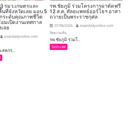
ป) รมว.เกษตรและ
รพ.ชัยภูมิ ร่วมโครงการผ่าตัดฟรี
้นที่จังหวัดเลย มอบ 5
12 ส.ค. ศัลยแพทย์ออร์โธฯ อาสา
 ยกระดับคุณภาพชีวิต
ถวายเป็นพระราชกุศล
้อมเปิดงานเทศกาล
07/08/2026
esandailyonline.com
องเลย
บน
ปิดความเห็น
esandailyonline.com
รพ.ชัยภูมิ ร่วมโ...
รพ.ชัยภูมิ
ร่วม
ในประเทศ
สหกร...
โครงการ
ศ
ผ่าตัด
ฟรี
กษตร
12
ส.ค.
์
ศัลย
แพทย์
ออร์โธฯ
อาสา
ถวาย
เป็น
พระ
ราช