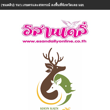
 (ชมคลิป) รมว.เกษตรและสหกรณ์ ลงพื้นที่จังหวัดเลย มอบ 5 ข้อสั่งการ ย